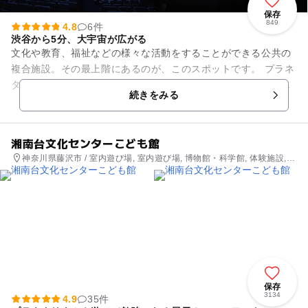
保存
849
4.8
6件
渋谷から5分、大宇宙が広がる
文化や教育、福祉などの様々な活動をすることができる公共の
複合施設。その最上階にあるのが、このスポットです。 プラネ
タリウムはもちろん、デジタル動画投影があり、星の色やまた
続きをみる
たきまで鮮明に再現され...
湘南台文化センターこども館
神奈川県藤沢市 / 室内遊び場, 室内遊び場, 博物館・科学館, 体験施設,
プラネタリウム・天文台
保存
3134
4.9
35件