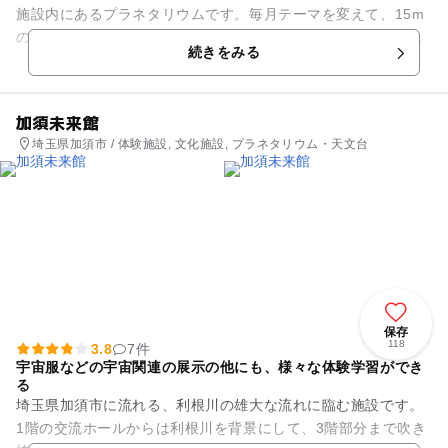
施設内にあるプラネタリウムです。毎月テーマを変えて、15m
のドームが満天の星空に変わります。鮮やかに映し出される星
続きをみる
空に生解説が加わり、地球...
加須未来館
埼玉県加須市 / 体験施設, 文化施設, プラネタリウム・天文台
保存
118
3.8
7件
宇宙服などの宇宙関連の展示の他にも、様々な体験学習ができ
る
埼玉県加須市に流れる、利根川の雄大な流れに臨む施設です。
1階の交流ホールからは利根川を背景にして、3階部分まで吹き