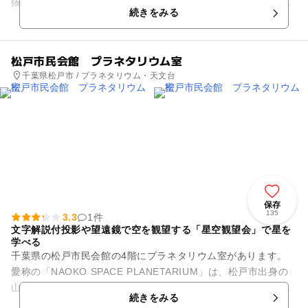
抜けの大空間となっています。宇宙服などの宇宙関連の展示が
続きをみる
並ぶ中、プラネタリウム室...
松戸市民会館 プラネタリウム室
千葉県松戸市 / プラネタリウム・天文台
保存
135
3.3
1件
文字解説付投影や望遠鏡で空を観望する「星空観望会」で星を
学べる
千葉県の松戸市民会館の4階にプラネタリウム室があります。
愛称の「NAOKO SPACE PLANETARIUM」は、松戸市出身の
山崎直子宇宙飛行士にちなんでつけられました。子どもの頃、
続きをみる
このプラネ...