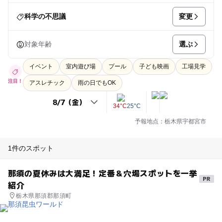
変更
科学の不思議
選ぶ
対象年齢
イベント
室内遊び場
プール
子ども映画
工場見学
注目！
アスレチック
雨の日でもOK
34°C
25°C
予報地点：栃木県宇都宮市
1件のスポット
那須の夏休みは大満足！定番＆穴場スポットを一挙
紹介
栃木県那須郡那須町