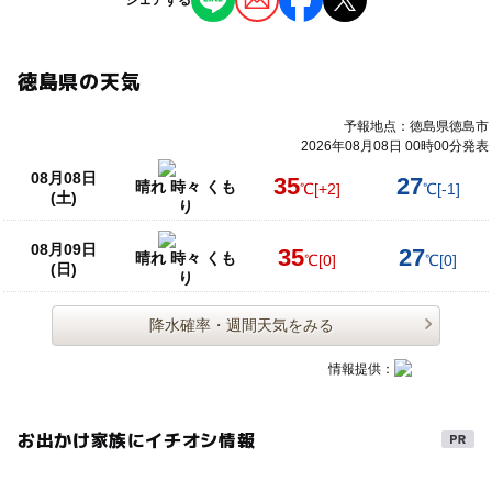
徳島県の天気
予報地点：徳島県徳島市
2026年08月08日 00時00分発表
08月08日
35
27
晴れ 時々 くも
℃
[+2]
℃
[-1]
(土)
り
08月09日
35
27
晴れ 時々 くも
℃
[0]
℃
[0]
(日)
り
降水確率・週間天気をみる
情報提供：
お出かけ家族にイチオシ情報