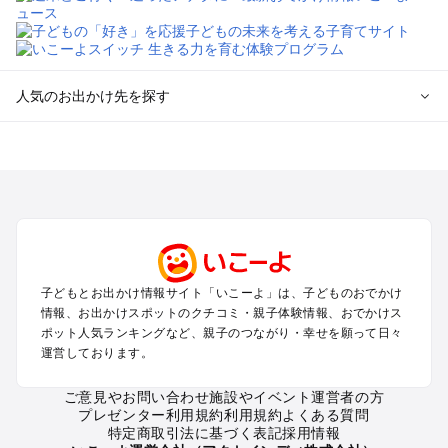
人気のお出かけ先を探す
全国からプール子連れおでかけスポットを探す
北海道･東北のプールおでかけ
北陸･甲信越のプールおでかけ
関東のプールおでかけ
東海のプールおでかけ
関西のプールおでかけ
中国･四国のプールおでかけ
子どもとお出かけ情報サイト「いこーよ」は、子どものおでかけ
九州･沖縄のプールおでかけ
情報、お出かけスポットのクチコミ・親子体験情報、おでかけス
ポット人気ランキングなど、親子のつながり・幸せを願って日々
運営しております。
定番お出かけスポット
遊園地
ご意見やお問い合わせ
施設やイベント運営者の方
動物園
プレゼンター利用規約
利用規約
よくある質問
バーベキュー
特定商取引法に基づく表記
採用情報