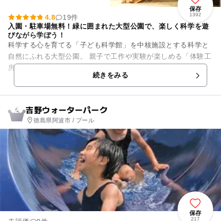
保存
1392
4.8
19件
入園・駐車場無料！緑に囲まれた大型公園で、楽しく科学を遊
びながら学ぼう！
科学する心を育てる「子ども科学館」を中核施設とする科学と
自然にふれる大型公園。 親子で工作や実験が楽しめる「体験工
房」、徳島の自然風景などをイメージした空間を小舟に乗って
続きをみる
移動するウォーターライ...
吉野ウォーターパーク
2
徳島県阿波市 / プール
保存
217