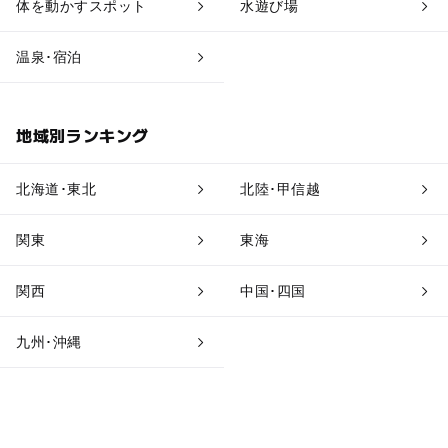
体を動かすスポット
水遊び場
道の駅
観光
温泉･宿泊
地域別ランキング
北海道･東北
北陸･甲信越
関東
東海
関西
中国･四国
九州･沖縄