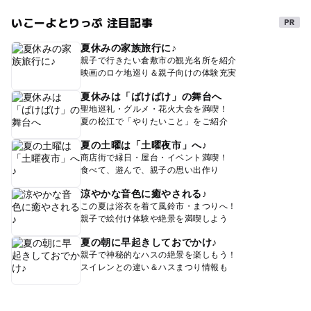
いこーよとりっぷ 注目記事
夏休みの家族旅行に♪
親子で行きたい倉敷市の観光名所を紹介
映画のロケ地巡り＆親子向けの体験充実
夏休みは「ばけばけ」の舞台へ
聖地巡礼・グルメ・花火大会を満喫！
夏の松江で「やりたいこと」をご紹介
夏の土曜は「土曜夜市」へ♪
商店街で縁日・屋台・イベント満喫！
食べて、遊んで、親子の思い出作り
涼やかな音色に癒やされる♪
この夏は浴衣を着て風鈴市・まつりへ！
親子で絵付け体験や絶景を満喫しよう
夏の朝に早起きしておでかけ♪
親子で神秘的なハスの絶景を楽しもう！
スイレンとの違い＆ハスまつり情報も