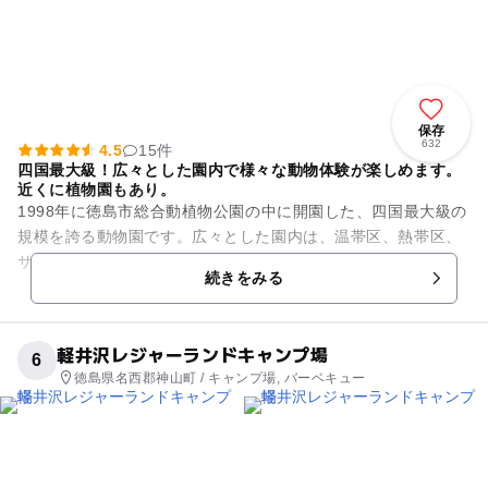
保存
632
4.5
15件
四国最大級！広々とした園内で様々な動物体験が楽しめます。
近くに植物園もあり。
1998年に徳島市総合動植物公園の中に開園した、四国最大級の
規模を誇る動物園です。広々とした園内は、温帯区、熱帯区、
サバンナ区、寒帯区、こども動物園の5つのエリアが設けら
続きをみる
れ、各地域に暮す動物を分...
軽井沢レジャーランドキャンプ場
6
徳島県名西郡神山町 / キャンプ場, バーベキュー