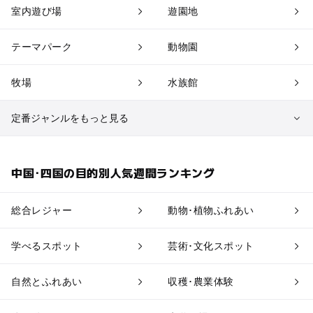
室内遊び場
遊園地
テーマパーク
動物園
牧場
水族館
定番ジャンルをもっと見る
植物園・フラワーパーク
自然景観
中国･四国の目的別人気週間ランキング
果物狩り・収穫体験
博物館・科学館
総合レジャー
動物･植物ふれあい
工場見学
体験施設
学べるスポット
芸術･文化スポット
アスレチック
公園・総合公園
自然とふれあい
収穫･農業体験
温泉・銭湯
ホテル・旅館