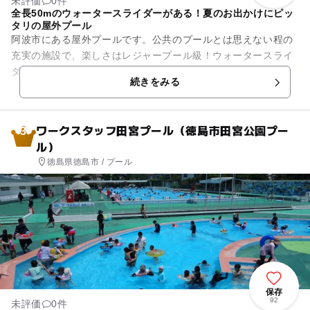
未評価
0件
全長50mのウォータースライダーがある！夏のお出かけにピッ
タリの屋外プール
阿波市にある屋外プールです。公共のプールとは思えない程の
充実の施設で、楽しさはレジャープール級！ウォータースライ
ダーは全長50mと30mの2コースあり、迫力満点！子ども用プ
続きをみる
ールには、ミニサイズの...
ワークスタッフ田宮プール（徳島市田宮公園プー
3
ル）
徳島県徳島市 / プール
保存
92
未評価
0件