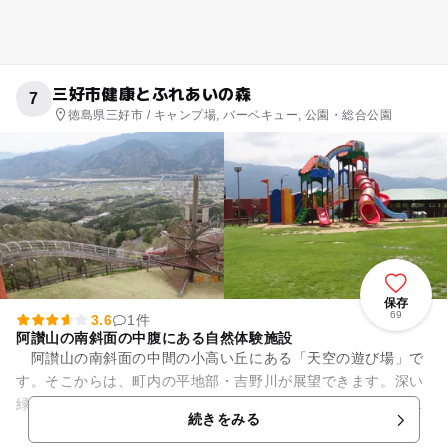
三好市健康とふれあいの森
7
徳島県三好市 / キャンプ場, バーベキュー, 公園・総合公園
保存
69
3.6
1件
阿讃山の南斜面の中腹にある自然体験施設
阿讃山の南斜面の中間の小高い丘にある「天空の遊び場」で
す。そこからは、町内の平地部・吉野川が展望できます。深い
緑に包まれ、森の魅力と自然の香りがたくさん詰まっている
続きをみる
『健康とふれあいの森』には、...