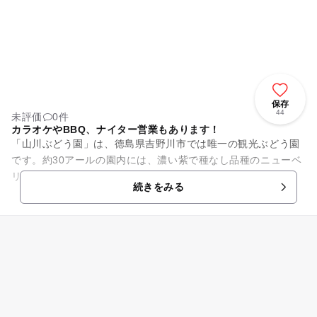
保存
44
未評価
0件
カラオケやBBQ、ナイター営業もあります！
「山川ぶどう園」は、徳島県吉野川市では唯一の観光ぶどう園
です。約30アールの園内には、濃い紫で種なし品種のニューベ
リーＡやマスカットなどが中心に栽培されており、8月中旬か
続きをみる
らぶどう狩りが楽しめます...