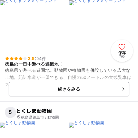
保存
760
3.9
4件
徳島の一日中遊べる遊園地！
徳島県で遊べる遊園地。動物園や植物園も併設している広大な
土地。紀伊水道が一望できる、自慢の50メートルの大観覧車は
スケルトンで外が見渡せるのがおしゃれ！園内は、メリーゴー
続きをみる
ランド、ローラーコースタ...
とくしま動物園
5
徳島県徳島市 / 動物園