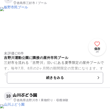
徳島県三好市 / プール
保存
28
未評価
0件
吉野川運動公園に隣接の屋外市民プール
三好市を流れる「吉野川」沿いにある夏季限定の屋外プールで
す。毎年7月、8月の2ヶ月間の期間限定の営業になります。す
ぐそばには「吉野川運動公園」もあり、頭上を徳島自動車道の
続きをみる
道路がわたっています。自...
山川ぶどう園
10
徳島県吉野川市 / 果物狩り・収穫体験