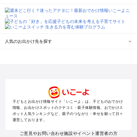
人気のお出かけ先を探す
全国からプール子連れおでかけスポットを探す
北海道･東北のプールおでかけ
北陸･甲信越のプールおでかけ
関東のプールおでかけ
東海のプールおでかけ
関西のプールおでかけ
中国･四国のプールおでかけ
子どもとお出かけ情報サイト「いこーよ」は、子どものおでかけ
九州･沖縄のプールおでかけ
情報、お出かけスポットのクチコミ・親子体験情報、おでかけス
ポット人気ランキングなど、親子のつながり・幸せを願って日々
運営しております。
定番お出かけスポット
遊園地
ご意見やお問い合わせ
施設やイベント運営者の方
動物園