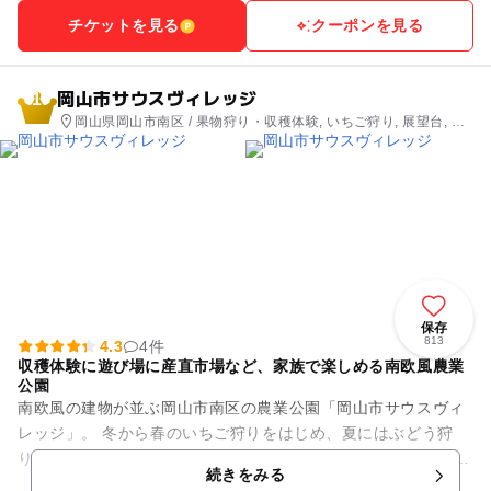
チケットを見る
クーポンを見る
岡山市サウスヴィレッジ
1
岡山県岡山市南区 / 果物狩り・収穫体験, いちご狩り, 展望台, 公
園・総合公園, 観光
保存
813
4.3
4件
収穫体験に遊び場に産直市場など、家族で楽しめる南欧風農業
公園
南欧風の建物が並ぶ岡山市南区の農業公園「岡山市サウスヴィ
レッジ」。 冬から春のいちご狩りをはじめ、夏にはぶどう狩
り、果物狩りや楽しい遊びが家族で体験できます。 広々とした
続きをみる
芝生広場ですごしたり...