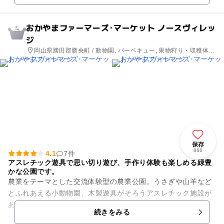
おかやまファーマーズ･マーケット ノースヴィレッ
2
ジ
岡山県勝田郡勝央町 / 動物園, バーベキュー, 果物狩り・収穫体
験, いちご狩り, アスレチック, 公園・総合公園, ホテル・旅館
保存
866
4.1
7件
アスレチック遊具で思い切り遊び、手作り体験も楽しめる緑豊
かな公園です。
農業をテーマとした交流体験型の農業公園。うさぎや山羊など
とふれあえる小動物園、木製遊具がそろうアスレチック施設が
あるほか、アイスクリーム･シャーベット作りの体験(予約優先
続きをみる
ですが空きがあれば当日参...