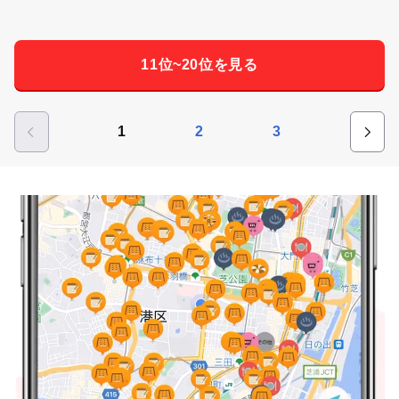
11位~20位を見る
1
2
3