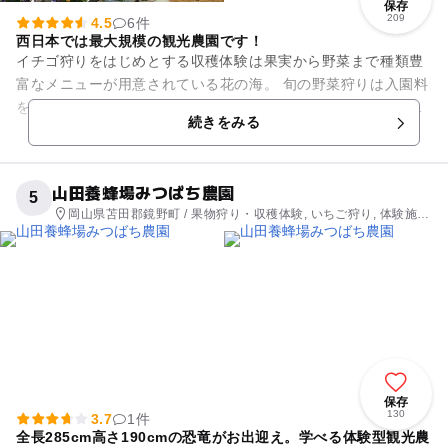
保存
209
4.5
6件
西日本では最大規模の観光農園です！
イチゴ狩りをはじめとする収穫体験は果実から野菜まで種類豊
富なメニューが用意されている花の海。 旬の野菜狩りは入園料
を払うと、ビニール袋に入るまで詰め放題です。中には珍しい
続きをみる
野菜もあるので、...
山田養蜂場みつばち農園
5
岡山県苫田郡鏡野町 / 果物狩り・収穫体験, いちご狩り, 体験施
設, レストラン・カフェ
保存
130
3.7
1件
全長285cm高さ190cmの恐竜がお出迎え。学べる体験型観光農