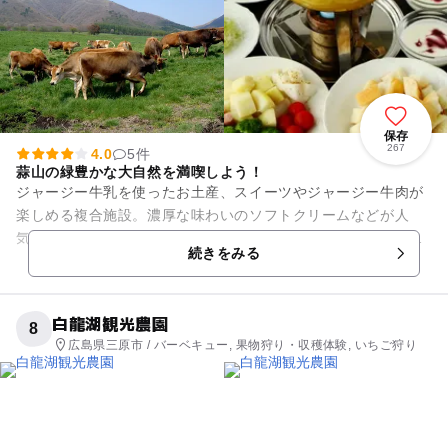
保存
267
4.0
5件
蒜山の緑豊かな大自然を満喫しよう！
ジャージー牛乳を使ったお土産、スイーツやジャージー牛肉が
楽しめる複合施設。濃厚な味わいのソフトクリームなどが人
気。シーズン中の休日限定でジャージー牛「ラブリーちゃん」
続きをみる
の乳搾り体験もできる。家に帰...
白龍湖観光農園
8
広島県三原市 / バーベキュー, 果物狩り・収穫体験, いちご狩り