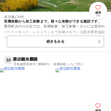
保存
195
未評価
0件
収穫体験から加工体験まで。様々な体験ができる施設です。
豊田町みのりの丘では、収穫体験・加工体験・さらには宿泊や
バーベーキュー、レストランまで完備されている観光農業施設
です。 収穫体験では、稲刈りや芋ほりをはじめ、野菜の収穫や
続きをみる
植え付けなど、年...
渡辺観光農園
10
島根県安来市 / 果物狩り・収穫体験, いちご狩り
保存