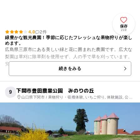
保存
219
4.0
2件
緑豊かな観光農園！季節に応じたフレッシュな果物狩りが楽し
めます。
広島県三原市にある美しい緑と花に囲まれた農園です。広大な
梨園は草刈に除草剤を使用せず、人の手で草を刈っています。
安心安全の美味しいフルーツが食べられるとして多くの人に愛
続きをみる
されています。 12月...
下関市豊田農業公園 みのりの丘
9
山口県下関市 / 果物狩り・収穫体験, いちご狩り, 体験施設, 公
園・総合公園