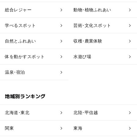
果物狩り・収穫体験
博物館・科学館
総合レジャー
動物･植物ふれあい
工場見学
体験施設
学べるスポット
芸術･文化スポット
アスレチック
公園・総合公園
自然とふれあい
収穫･農業体験
温泉・銭湯
ホテル・旅館
体を動かすスポット
水遊び場
道の駅
観光
温泉･宿泊
地域別ランキング
北海道･東北
北陸･甲信越
関東
東海