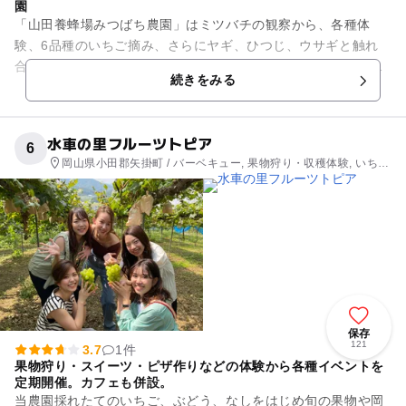
園
「山田養蜂場みつばち農園」はミツバチの観察から、各種体
験、6品種のいちご摘み、さらにヤギ、ひつじ、ウサギと触れ
合うことも出来る、体験型観光農園です。施設内の「はちカフ
続きをみる
ェ」では蜂蜜を使った、濃厚で...
水車の里フルーツトピア
6
岡山県小田郡矢掛町 / バーベキュー, 果物狩り・収穫体験, いちご
狩り, 公園・総合公園
保存
121
3.7
1件
果物狩り・スイーツ・ピザ作りなどの体験から各種イベントを
定期開催。カフェも併設。
当農園採れたてのいちご、ぶどう、なしをはじめ旬の果物や岡