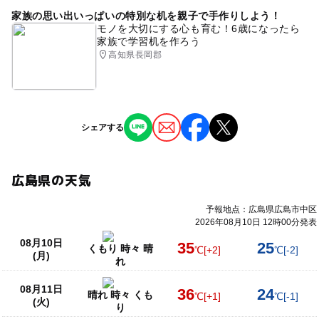
家族の思い出いっぱいの特別な机を親子で手作りしよう！
モノを大切にする心も育む！6歳になったら
家族で学習机を作ろう
高知県長岡郡
シェアする
広島県の天気
予報地点：広島県広島市中区
2026年08月10日 12時00分発表
08月10日
35
25
くもり 時々 晴
℃
[+2]
℃
[-2]
(月)
れ
08月11日
36
24
晴れ 時々 くも
℃
[+1]
℃
[-1]
(火)
り