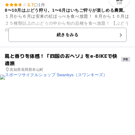
228
3.7
1件
8〜10月はぶどう狩り。1〜6月はいちご狩りが楽しめる農園。
１月から６月は安来の紅ほっぺを食べ放題！ ８月から１０月は
２５種類以上のぶどうの中から旬の品種を食べ放題！ 【ぶどう
狩り情報】 例年：8月上旬～10月下旬 【いちご狩り情報】 ...
続きをみる
風と香りを体感！「四国のおヘソ」をe-BIKEで快
適旅
高知県長岡郡本山町