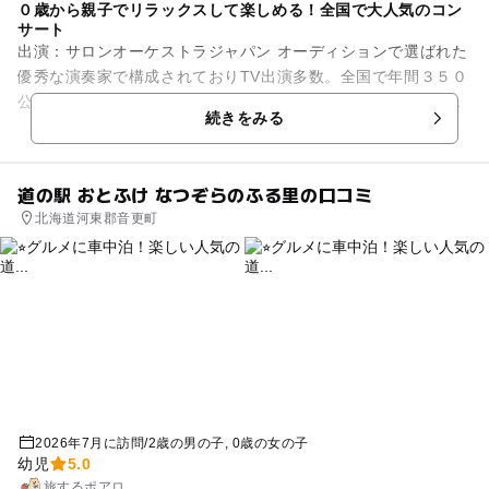
０歳から親子でリラックスして楽しめる！全国で大人気のコン
サート
出演：サロンオーケストラジャパン オーディションで選ばれた
優秀な演奏家で構成されておりTV出演多数。全国で年間３５０
公演開催の人気団体です。目の前で繰り広げられるサロンオー
続きをみる
ケストラジャパンの演...
道の駅 おとふけ なつぞらのふる里の口コミ
北海道河東郡音更町
2026年7月に訪問
/
2歳の男の子
0歳の女の子
幼児
5.0
旅するポアロ