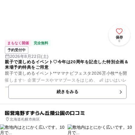
保存
0
まもなく開催
完全無料
予約受付中
2026年8月22日(土)
親子で楽しめるイベント♡今年は20周年を記念した特別企画＆
来場予約特典をご用意
親子で楽しめるイベント**ママナビフェスタ2026苫小牧**を開
催します✨ 企業ブースやママブースをはじめ、 👶 はいはいレ
ース 👣 よちよちレース 🎯 スタンプラリー抽選会 ✊ じゃ...
続きをみる
国営滝野すずらん丘陵公園の口コミ
北海道札幌市南区