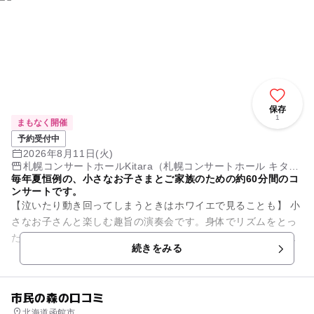
保存
1
まもなく開催
予約受付中
2026年8月11日(火)
札幌コンサートホールKitara（札幌コンサートホール キタ
毎年夏恒例の、小さなお子さまとご家族のための約60分間のコ
ラ）
ンサートです。
【泣いたり動き回ってしまうときはホワイエで見ることも】 小
さなお子さんと楽しむ趣旨の演奏会です。身体でリズムをとっ
たり、笑ったり、音楽を楽しんでいる様子をあたたかい気持ち
続きをみる
で会場全体が見守ってい...
市民の森の口コミ
北海道函館市