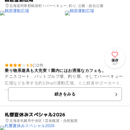
北海道阿寒郡鶴居村 / バーベキュー, 釣り, 公園・総合公園
保存
117
4.0
2件
乗り物系遊具も大充実！園内にはお洒落なカフェも。
テニスコート、パットゴルフ場、釣り堀、そしてバーベキュー
広場などを有する約12haの運動広場。ミニ鉄道やゴーカート、
バッテリーカー、ボートなど子供達が大好きな乗り物系遊具も
続きをみる
充実しており大人から子...
札響夏休みスペシャル2026
北海道札幌市中央区 / 芸術鑑賞・自然観賞