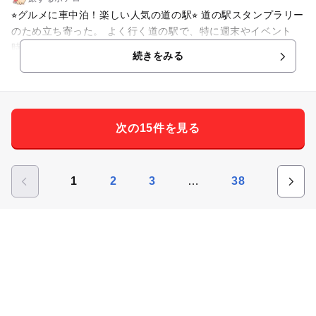
⭐︎グルメに車中泊！楽しい人気の道の駅⭐︎ 道の駅スタンプラリー
のため立ち寄った。 よく行く道の駅で、特に週末やイベント
時、車中泊シーズンは特に混んでおりなかなか車が停められな
続きをみる
い日もある。 平日の午前中に行ったが、観光バスやキャンピン
グカーが目立ち観光客でにぎわっていた。 道の駅内には十勝グ
ルメを楽しめる飲食店がたくさん入っており、直売所のような
お店もある。 広いフードコートになっているものの、休日は混
次の15件を見る
んでいてなかなか座れない。 キッズスペースは0〜3歳専用のコ
ーナーもありハイハイ期の子どもも安心して遊べるが、2〜3組
の親子が遊べるくらいの広さのため混んでいる日はなかなか利
用できないかもしれないと感じた。 大きい子用のキッズスペー
…
1
2
3
38
スもいつも混んでいるイメージ。 道の駅の裏は広く芝生の公園
になっているためイベントなどがなければ走って遊べるが、工
事中で立ち入り禁止となっていた。 ドッグランもあり犬連れに
嬉しいが、こちらもいつも混んでいるイメージ。 車中泊専用駐
車場もあり、事前申請すれば車中泊も可能。 すぐ隣の柳月スイ
ートピア・ガーデンにも寄って帰った。