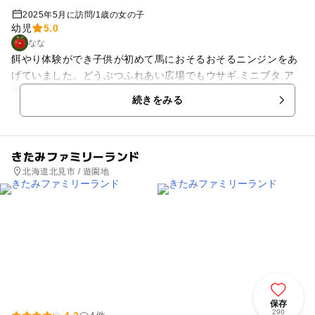
2025年5月に訪問
/
1歳の女の子
幼児
5.0
なな
餌やり体験ができ子供が初めて馬におそるおそるニンジンをあ
げていました。どうぶつふれあい広場でもウサギ.ミニブタ.ア
ルパカなどいました。角山農場の出入り口付近には犬が遊んで
続きをみる
欲しそうにワンワン吠えていて娘が楽しそうに眺めていまし
た。他にもこどもの国エリアの中のブランコを乗ったり外にあ
るブランコも乗り満喫していました。
きたみファミリーランド
北海道北見市 / 遊園地
保存
290