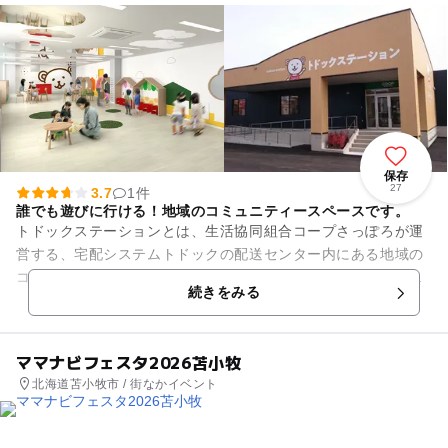
保存
27
3.7
1件
誰でも遊びに行ける！地域のコミュニティースペースです。
トドックステーションとは、生活協同組合コープさっぽろが運
営する、宅配システムトドックの配送センター内にある地域の
コミュニティースペースです。全道の組合員さんから届いたお
続きをみる
もちゃや絵本が置いてあり、...
ママナビフェスタ2026苫小牧
北海道苫小牧市 / 街なかイベント