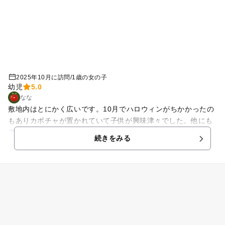
2025年10月に訪問
/
1歳の女の子
幼児
5.0
なな
敷地内はとにかく広いです。10月でハロウィンがちかかったの
もありカボチャが置かれていて子供が興味津々でした。他にも
アリの洞窟を探検したり。ふわふわドームで他の子供たちと遊
続きをみる
んで終始子供はニコニコでした。大きい赤いボールを転がして
遊んだりと、とにかく沢山歩いて沢山遊べます。夏には水遊び
出来る所もあっていつ遊びに行っても楽しめる場所です。