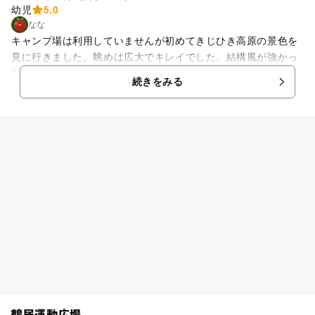
幼児
5.0
なな
キャンプ場は利用していませんが初めてきじひき高原の景色を
見に行きました。眺めは広大でキレイでした。結構風が強かっ
たです。休憩時がありノートが置いてあり訪れた人がメッセー
続きをみる
ジを書けるようになっていました。中にはお手洗いや自販機も
あり、道中では車から馬が見れました。
鶴居運動広場