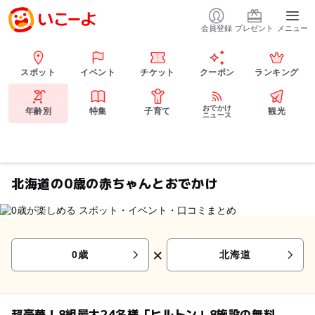
会員登録
プレゼント
メニュー
スポット
イベント
チケット
クーポン
ランキング
おでかけ
年齢別
特集
子育て
観光
ニュース
北海道の0歳の赤ちゃんとおでかけ
×
0歳
北海道
超豪華！8組最大24名様「ヒルトン」8施設の無料