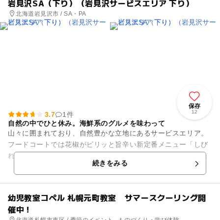
岩見沢SA（下り）（岩見沢サービスエリア 下り）
北海道岩見沢市 / SA・PA
保存
12
3.7
1件
自然の中でひと休み。海鮮系のグルメを味わって
山々に囲まれており、自然豊かな立地にあるサービスエリア。
フードコートでは花椒がピリッと旨辛い新定番メニュー「しび
れる豚バラ丼」や「ほっけフライ定食」など海の幸も活かした
続きをみる
オリジナリティあるグルメが...
幼児教室コペル 札幌元町教室 サマースクーリング開
催中！