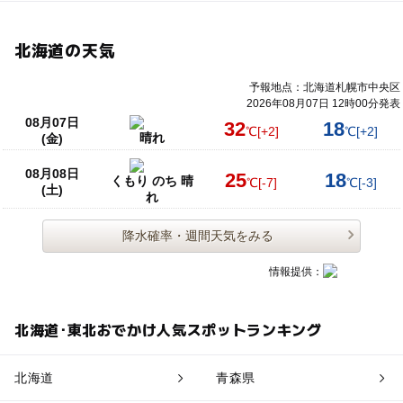
北海道の天気
予報地点：北海道札幌市中央区
2026年08月07日 12時00分発表
08月07日
32
18
℃
[+2]
℃
[+2]
晴れ
(金)
08月08日
25
18
くもり のち 晴
℃
[-7]
℃
[-3]
(土)
れ
降水確率・週間天気をみる
情報提供：
北海道･東北おでかけ人気スポットランキング
北海道
青森県