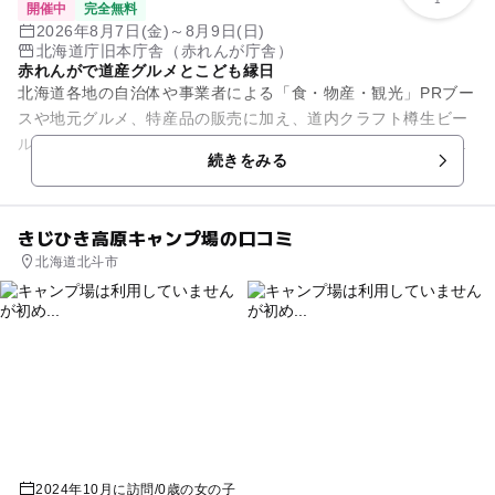
開催中
完全無料
2026年8月7日(金)～8月9日(日)
北海道庁旧本庁舎（赤れんが庁舎）
赤れんがで道産グルメとこども縁日
北海道各地の自治体や事業者による「食・物産・観光」PRブー
スや地元グルメ、特産品の販売に加え、道内クラフト樽生ビー
ルが楽しめるビアガーデン、STVのステージ、こども縁日など
続きをみる
家族で楽しめる企画がそ...
きじひき高原キャンプ場の口コミ
北海道北斗市
2024年10月に訪問
/
0歳の女の子