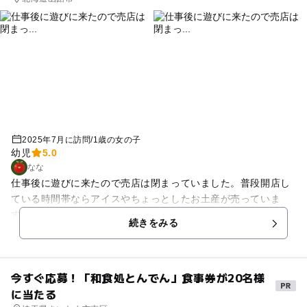
2025年7月に訪問
/
1歳の女の子
幼児
5.0
なな
仕事後に遊びに来たので売店は閉まっていました。普段開店し
ている時間帯ならアイスやちょっとしたお土産が売っていま
す。外のベンチが少し多めにあるので座ってアイスを食べられ
続きをみる
ますよ。この時、行った際はアジサイが咲いていてちょうど雨
上がりとゆうこともあり虹がでていて子供が喜んでいました。
道路を渡り階段を降りると公園もあります。普段は分かりませ
今すぐ応募！「和食処とんでん」食事券が20名様
んが、草が伸び切っていて遊具が使いづらかった時がありまし
に当たる
た。何度か子供を連れて市民の森に行っていますが、メイン→