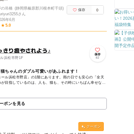
夢の吊橋
(静岡県榛原郡川根本町千頭)
保存
0
uriyuri3255さん
026年6月
★
5.0
っきり癒やされよう♪
保存
ール浜松市野1F
82
×猫ちゃんのダブル可愛いがあふれます！
モール浜松市野店」の1階にあります。雨の日でも安心の「全天
HAが目指しているのは、人も、猫も、その時にいちばん幸せなこ
ーポンを見る
クーポン