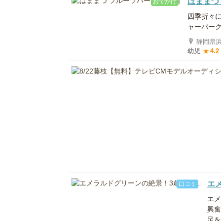
はままつ
おでかけ
四季折々
ャーパー
静岡県浜
幼児
★
4.2
エメ
口コミ
エメ
興奮
足を延