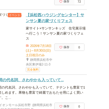
保存
72
【浜松西ハウジングセンター】サ
イベント
ンサン夏の家づくりフェス
家サイト×サンサンキッズ 住宅展示場
へ行こう！サンサン夏の家づくりフェ
ス
2026年7月18日
保存
0
(土)～8月30日(日)
土日祝日のみ
静岡県浜松市中
央区東伊場2-11-3
完全無料
岡の代名詞、さわやかも入っていて...
岡の代名詞、さわやかも入っていて、テナントも豊富で1
楽しめます。果物も豊富で綺麗でおもたせ用によく買い
。こ...
イオンモール浜松市野
(静岡県浜松市
保存
0