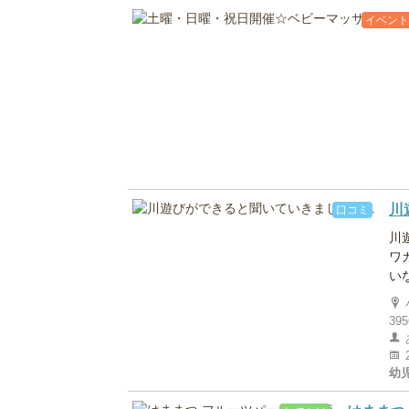
イベント
川
口コミ
川
ワ
いな
395
幼