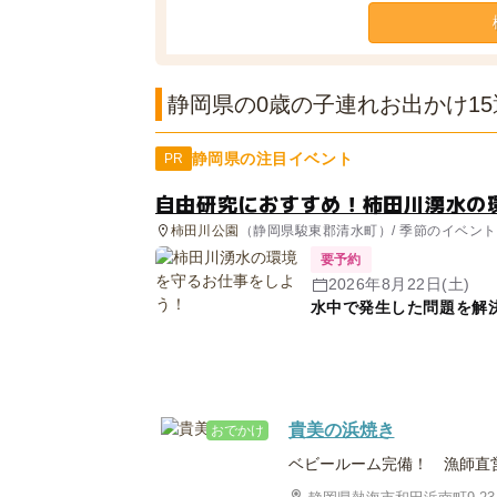
静岡県の0歳の子連れお出かけ15
静岡県の注目イベント
PR
自由研究におすすめ！柿田川湧水の
柿田川公園
（静岡県駿東郡清水町）/ 季節のイベント
要予約
2026年8月22日(土)
水中で発生した問題を解
貴美の浜焼き
おでかけ
ベビールーム完備！ 漁師直