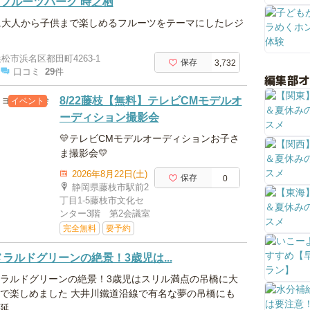
 フルーツパーク 時之栖
に大人から子供まで楽しめるフルーツをテーマにしたレジ
ク
松市浜名区都田町4263-1
保存
3,732
口コミ
29
件
編集部
8/22藤枝【無料】テレビCMモデルオ
イベント
ーディション撮影会
💛テレビCMモデルオーディションお子さ
ま撮影会💛
2026年8月22日(土)
保存
0
静岡県藤枝市駅前2
丁目1-5藤枝市文化セ
ンター3階 第2会議室
完全無料
要予約
ラルドグリーンの絶景！3歳児は...
ラルドグリーンの絶景！3歳児はスリル満点の吊橋に大
で楽しめました 大井川鐵道沿線で有名な夢の吊橋にも
...