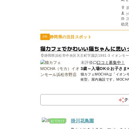
y
2
幼児
静岡県の注目スポット
PR
猫カフェでかわいい猫ちゃんに思い
静岡県浜松市中央区天王町字諏訪1981-3 イオンモ
未評価
口コミ募集中！
3歳～入場OK☆お子さま
猫カフェMOCHAは「イオン
候型」屋内施設です。MOC
と...
ク
掛川花鳥園
おでかけ