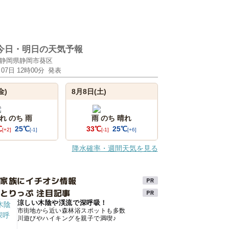
今日・明日の天気予報
静岡県静岡市葵区
月07日 12時00分
発表
金)
8月8日(土)
れ のち 雨
雨 のち 晴れ
℃
25℃
33℃
25℃
[+2]
[-1]
[-1]
[+6]
降水確率・週間天気を見る
け家族にイチオシ情報
とりっぷ 注目記事
涼しい木陰や渓流で深呼吸！
市街地から近い森林浴スポットも多数
川遊びやハイキングを親子で満喫♪