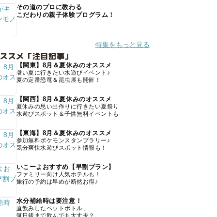
その道のプロに教わる
こだわりの親子体験プログラム！
特集をもっと見る
オススメ「注目記事」
【関東】8月＆夏休みのオススメ
暑い夏に行きたい水遊びイベント♪
夏の定番恐竜＆昆虫展も開催！
【関西】8月＆夏休みのオススメ
夏休みの思い出作りに行きたい夏祭り
水遊びスポット＆子供無料イベントも
【東海】8月＆夏休みのオススメ
参加無料ポケモンスタンプラリー♪
気分爽快水遊びスポット情報も！
いこーよおすすめ【早割プラン】
ファミリー向け人気ホテルも！
旅行の予約は早めが断然お得♪
水分補給時は要注意！
直飲みしたペットボトル、
何日後まで飲んでも大丈夫？