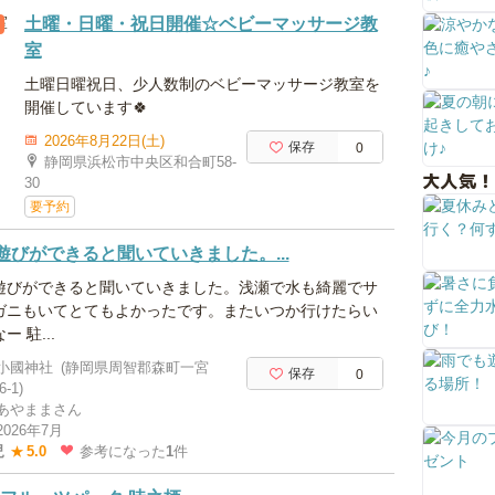
土曜・日曜・祝日開催☆ベビーマッサージ教
室
土曜日曜祝日、少人数制のベビーマッサージ教室を
開催しています🍀
2026年8月22日(土)
保存
0
静岡県浜松市中央区和合町58-
大人気！
30
要予約
遊びができると聞いていきました。...
遊びができると聞いていきました。浅瀬で水も綺麗でサ
ガニもいてとてもよかったです。またいつか行けたらい
ー 駐...
小國神社
(静岡県周智郡森町一宮
保存
0
6-1)
あやままさん
2026年7月
児
★
5.0
参考になった
1
件