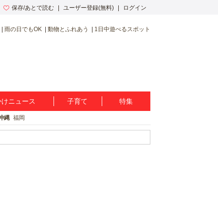
保存/あとで読む
ユーザー登録(無料)
ログイン
雨の日でもOK
動物とふれあう
1日中遊べるスポット
かけニュース
子育て
特集
沖縄
福岡