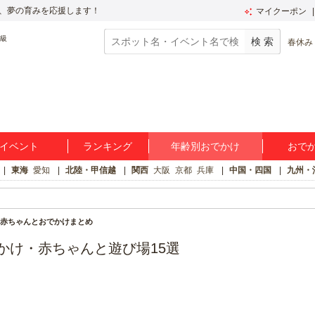
、夢の育みを応援します！
マイクーポン
春休み
イベント
ランキング
年齢別おでかけ
おで
東海
愛知
北陸・甲信越
関西
大阪
京都
兵庫
中国・四国
九州・
の赤ちゃんとおでかけまとめ
かけ・赤ちゃんと遊び場15選