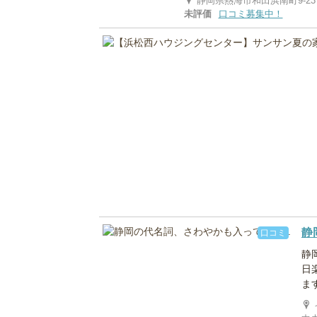
静岡県熱海市和田浜南町9-23
未評価
口コミ募集中！
静
口コミ
静
日
ます