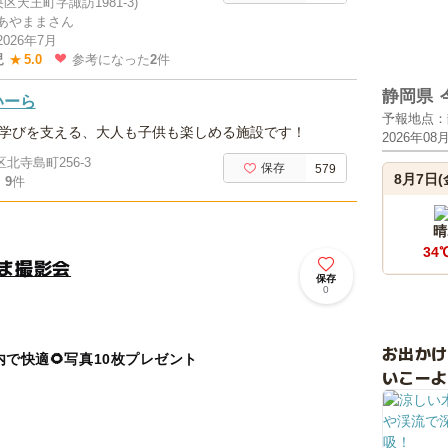
区天王町字諏訪1981-3)
あやままさん
2026年7月
児
★
5.0
参考になった
2
件
静岡県
いーら
予報地点：
学びを支える、大人も子供も楽しめる施設です！
2026年08
北寺島町256-3
保存
579
8月7日(
9
件
晴
34
さま撮影会
保存
0
お出か
で快適🌻写真10枚プレゼント
いこーよ