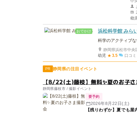
中央
幼
浜松科学館 みら
おでかけ
科学のアクティブな
静岡県浜松市中央区
幼児
★
3.5
口コミ
静岡県の注目イベント
PR
【8/22(土)藤枝】無料✨夏のお子
静岡県藤枝市 / 撮影イベント
要予約
2026年8月22日(土)
【残りわずか】夏でも屋内