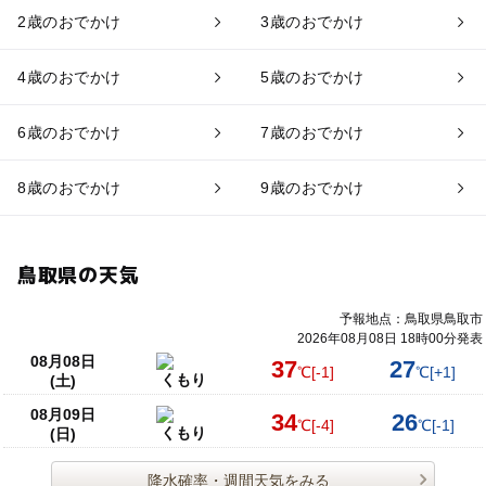
2歳のおでかけ
3歳のおでかけ
4歳のおでかけ
5歳のおでかけ
6歳のおでかけ
7歳のおでかけ
8歳のおでかけ
9歳のおでかけ
鳥取県の天気
予報地点：鳥取県鳥取市
2026年08月08日 18時00分発表
08月08日
37
27
℃
[-1]
℃
[+1]
くもり
(土)
08月09日
34
26
℃
[-4]
℃
[-1]
くもり
(日)
降水確率・週間天気をみる