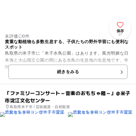
保存
17
未評価
0件
貴重な動植物も多数生息する、子供たちの野外学習にも便利な
スポット
鳥取県の米子市に「米子水鳥公園」はあります。風光明媚な日
本海と大山国立公園の間にある水鳥の生息地の生息地です。年
間の平均で約7万5千羽以上の鴨や雁が飛来するという公園で
続きをみる
す。コハクチョウの約100...
「ファミリーコンサート～音楽のおもちゃ箱～」@米子
市淀江文化センター
鳥取県米子市 / 芸術鑑賞・自然観賞