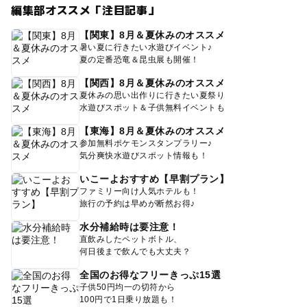
編集部オススメ「注目記事」
【関東】8月＆夏休みのオススメ
暑い夏に行きたい水遊びイベント♪
夏の定番恐竜＆昆虫展も開催！
【関西】8月＆夏休みのオススメ
夏休みの思い出作りに行きたい夏祭り
水遊びスポット＆子供無料イベントも
【東海】8月＆夏休みのオススメ
参加無料ポケモンスタンプラリー♪
気分爽快水遊びスポット情報も！
いこーよおすすめ【早割プラン】
ファミリー向け人気ホテルも！
旅行の予約は早めが断然お得♪
水分補給時は要注意！
直飲みしたペットボトル、
何日後まで飲んでも大丈夫？
全国のお得なフリーきっぷ15選
子供50円均一の切符から
100円で1日乗り放題も！