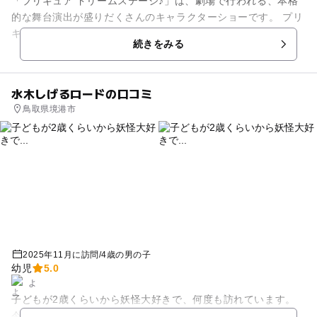
「プリキュア ドリームステージ♪」は、劇場で行われる、本格
的な舞台演出が盛りだくさんのキャラクターショーです。 プリ
キュアに会える素敵な一日をお楽しみください！
続きをみる
水木しげるロードの口コミ
鳥取県境港市
2025年11月に訪問
/
4歳の男の子
幼児
5.0
よ
子どもが2歳くらいから妖怪大好きで、何度も訪れています。
今回は初めて、妖怪のライトアップを見にいきました😈