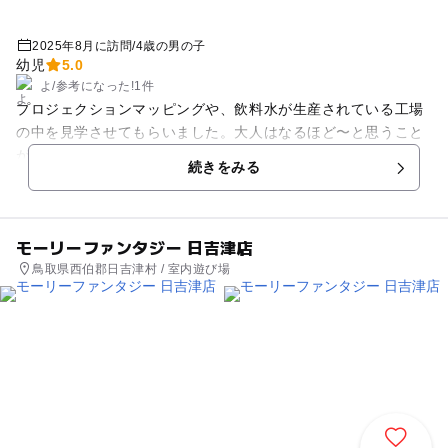
2025年8月に訪問
/
4歳の男の子
幼児
5.0
よ
/
参考に
なった!
1件
プロジェクションマッピングや、飲料水が生産されている工場
の中を見学させてもらいました。大人はなるほど〜と思うこと
がたくさんありましたが、子どもにとっては遊ぶところでなか
続きをみる
ったので途中少し退屈になってしまいました。最後に、サント
リー飲料水のペットボトルとオリジナルグッズのお土産があり
ましたので、最後は子どもはウキウキで帰りました。
モーリーファンタジー 日吉津店
鳥取県西伯郡日吉津村 / 室内遊び場