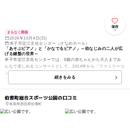
保存
0
まもなく開催
2026年10月4日(日)
米子市淀江文化センター（さなめホール）
「あそぶピアノ」と「かなでるピアノ」～幼なじみの二人が広
げる鍵盤の世界～
米子市淀江文化センターでは、0歳の赤ちゃんから大人までみ
んなで楽しめるコンサートとして、2014年から「ファミリーコ
ンサート～音楽のおもちゃ箱～」を実施しています。 今回は、
続きをみる
山本愛さん、高木伶...
伯耆町総合スポーツ公園の口コミ
鳥取県西伯郡伯耆町