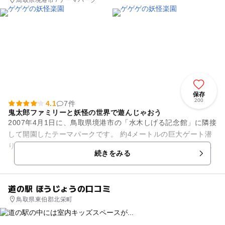
鳥取県境港市 / テーマパーク
保存
200
4.1
7件
鬼太郎ファミリーと妖怪の世界で遊んじゃおう
2007年4月1日に、鳥取県境港市の「水木しげる記念館」に隣接
して開園したテーマパークです。 約4メートルの巨大ゲート潜
り楽園入ると、鬼太郎ファミリーの妖怪たちが、勢ぞろいして
続きをみる
出迎えてくれます...
道の駅 ほうじょうの口コミ
鳥取県東伯郡北栄町