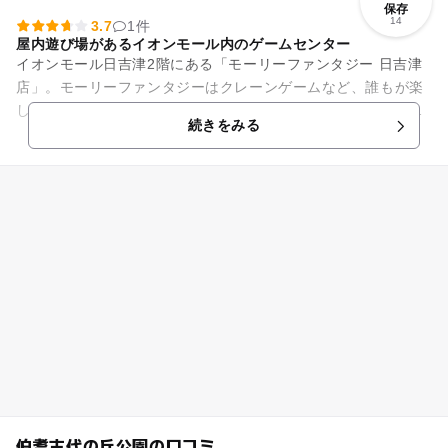
保存
14
3.7
1件
屋内遊び場があるイオンモール内のゲームセンター
イオンモール日吉津2階にある「モーリーファンタジー 日吉津
店」。モーリーファンタジーはクレーンゲームなど、誰もが楽
しめるゲーム機をそろえた施設です。日吉津店は時間定額制で
続きをみる
遊び放題のよくばりパスを...
伯耆古代の丘公園の口コミ