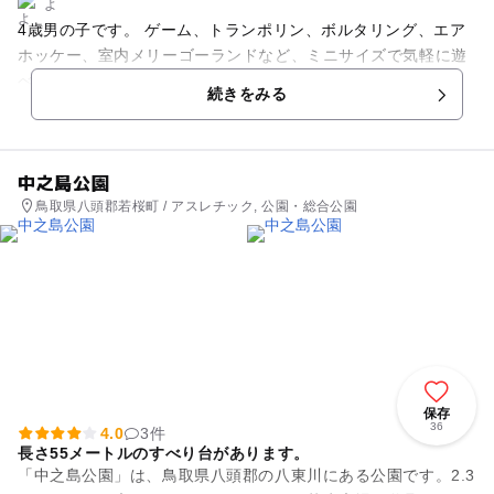
よ
4歳男の子です。 ゲーム、トランポリン、ボルタリング、エア
ホッケー、室内メリーゴーランドなど、ミニサイズで気軽に遊
べるものもあります。座れる場所も何箇所もあり、おやつを食
続きをみる
べたり、お茶を飲んだり、お昼ご飯をもち入ってそこで食べる
のもいいと思います☺︎ 待ってる大人には、マッサージチェアも
あります。
中之島公園
鳥取県八頭郡若桜町 / アスレチック, 公園・総合公園
保存
36
4.0
3件
長さ55メートルのすべり台があります。
「中之島公園」は、鳥取県八頭郡の八東川にある公園です。2.3