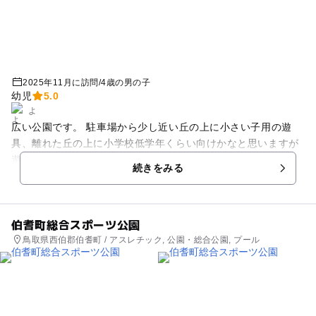
2025年11月に訪問
/
4歳の男の子
幼児
5.0
よ
広い公園です。 駐車場から少し近い丘の上に小さい子用の遊
具、離れた丘の上に小学校低学年くらい向けかなと思いますが
遊具があります。他にもターザンロープがあったり、ボルタリ
続きをみる
ングのように登れる坂も設置してあります。広い芝生では、テ
ントやシートを引いて昼ごはんを食べたり、シャボン玉、ボー
ル遊びもできます。
伯耆町総合スポーツ公園
鳥取県西伯郡伯耆町 / アスレチック, 公園・総合公園, プール