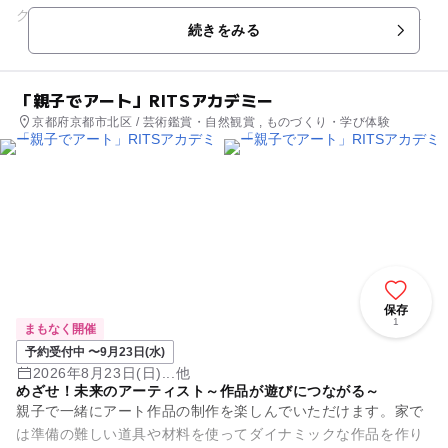
クエイセスの唄「女ひとり」の歌詞の中にも登場するお寺で
続きをみる
す。参道の石敷きが17枚連な...
「親子でアート」RITSアカデミー
京都府京都市北区 / 芸術鑑賞・自然観賞 , ものづくり・学び体験
保存
1
まもなく開催
予約受付中 〜9月23日(水)
2026年8月23日(日)...他
めざせ！未来のアーティスト～作品が遊びにつながる～
親子で一緒にアート作品の制作を楽しんでいただけます。家で
は準備の難しい道具や材料を使ってダイナミックな作品を作り