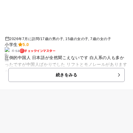
2026年7月に訪問
/
17歳の男の子
15歳の女の子
7歳の女の子
小学生
5.0
チェックインマスター
ri-sa
圧倒的中国人 日本語が全然聞こえないです 白人系の人も多か
ったですが中国人ばかりでした リフトとモノレールがあります
がリフトのほうが楽しいので結構並んでいます リフトからの景
続きをみる
色もいいです 小学生未満は膝の上なのでちょっとどきどきしま
す 股のぞきの写真を撮ってくれるところは観光客に人気で並ん
でいました 遊園地にはメリーゴーランドや観覧車もありました
が サイクルコースターが人気で並んでいました 自分で漕ぐの
で高い位置から天橋立をみることができるからだと思われます
乗り物は全部400円で券売機で買います 食べ物も売ってますが
高いです