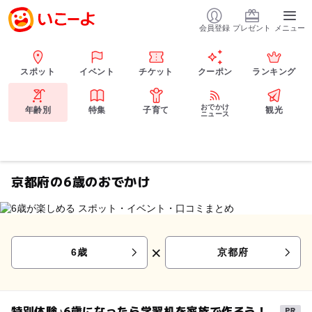
会員登録
プレゼント
メニュー
スポット
イベント
チケット
クーポン
ランキング
おでかけ
年齢別
特集
子育て
観光
ニュース
京都府の6歳のおでかけ
×
6歳
京都府
特別体験♪6歳になったら学習机を家族で作ろう！