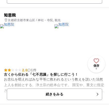
知恩院
京都府京都市東山区 / 神社・寺院, 観光
保存
9
2.0
1件
古くから伝わる「七不思議」を探しに行こう！
お念仏を唱えればみな平等に救われるという教えを説いた法然
上人を創始とする、浄土宗の総本山です。 国宝や、重文に指定
されている素晴らしい建築物が見どころの一つです。 子供さん
続きをみる
と一緒の拝観な...