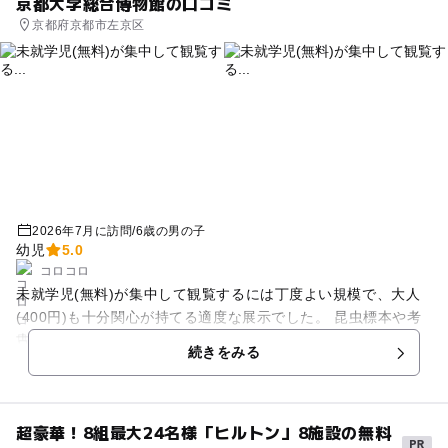
京都大学総合博物館の口コミ
京都府京都市左京区
2026年7月に訪問
/
6歳の男の子
幼児
5.0
コロコロ
未就学児(無料)が集中して観覧するには丁度よい規模で、大人
(400円)も十分関心が持てる適度な展示でした。 昆虫標本や考
古、チンパンジーの実験や映像など、必要なものが集中してあ
続きをみる
る感じで、興味の入り口になる施設だと思いました。 商業感が
一切ない売店では「これからはおもちゃはいらないから、これ
全部欲しい！」と、鉱石や発掘に関する道具を集めてきまし
超豪華！8組最大24名様「ヒルトン」8施設の無料
た。 ひとつ残念なのは、入館料も売店も現金のみで、せっかく