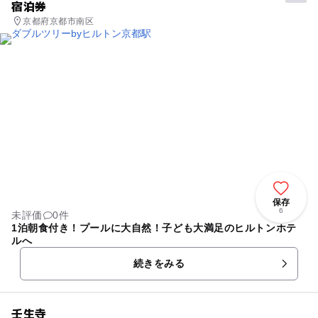
宿泊券
の子どもの興味のタイミングに買ってあげられませんでした。
次回は用意して向かいます。
京都府京都市南区
保存
6
未評価
0件
1泊朝食付き！プールに大自然！子ども大満足のヒルトンホテ
ルへ
続きをみる
壬生寺