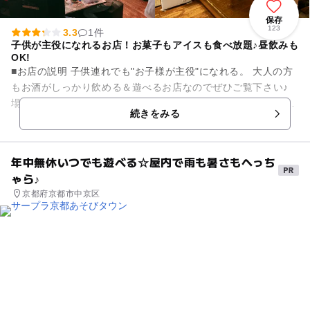
保存
123
3.3
1件
子供が主役になれるお店！お菓子もアイスも食べ放題♪昼飲みも
OK!
■お店の説明 子供連れでも"お子様が主役"になれる。 大人の方
もお酒がしっかり飲める＆遊べるお店なのでぜひご覧下さい♪
場所は京都、四条河原町3番出口から歩いて6分。京阪三条駅6
続きをみる
番出口から...
年中無休いつでも遊べる☆屋内で雨も暑さもへっち
ゃら♪
京都府京都市中京区