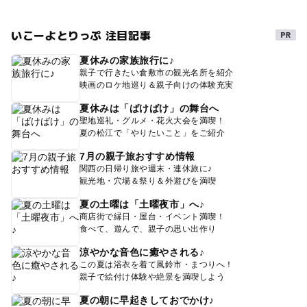
いこーよとりっぷ 注目記事
夏休みの家族旅行に♪
親子で行きたい倉敷市の観光名所を紹介
映画のロケ地巡り＆親子向けの体験充実
夏休みは「ばけばけ」の舞台へ
聖地巡礼・グルメ・花火大会を満喫！
夏の松江で「やりたいこと」をご紹介
7月の親子旅おすすめ情報
関西の日帰り旅や週末・連休旅に♪
観光地・穴場＆祭り＆外遊びを満喫
夏の土曜は「土曜夜市」へ♪
商店街で縁日・屋台・イベント満喫！
食べて、遊んで、親子の思い出作り
涼やかな音色に癒やされる♪
この夏は浴衣を着て風鈴市・まつりへ！
親子で絵付け体験や絶景を満喫しよう
夏の朝に早起きしておでかけ♪