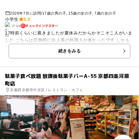
2026年7月に訪問
/
17歳の男の子
15歳の女の子
7歳の女の子
小学生
5.0
チェックインマスター
ri-sa
17時前くらいに着きましたが夏休みだからかそこそこ人がいま
した こちらは圧倒的に白人系の外国人が多かったです しかも
ほとんどが頂上までいってました 四ツ辻あたりの夕焼けが綺麗
続きをみる
でした 自販機は上がるにつれて値段もあがり一番高くて300円
です 駐車場も無料のところがそれなりにあるので停めれました
有料パーキングもあります 四ツ辻で二手に分かれる方は時計回
駄菓子食べ放題 放課後駄菓子バーA-55 京都四条河原
りをおすすめします 頂上まで登ったりくだったりしたんですが
町店
頂上から降りていくときはずっと下りだったので逆だとずっと
登りになるためしんどいと思います
京都府京都市中京区 / レストラン・カフェ