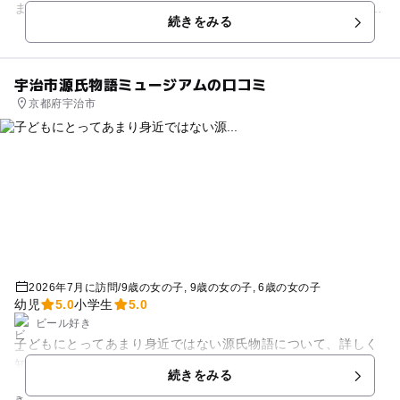
ましょう。完成後はみんなで遊びましょう！ 最終回には完成し
続きをみる
たTシャツを着て頂きフ...
宇治市源氏物語ミュージアムの口コミ
京都府宇治市
2026年7月に訪問
/
9歳の女の子
9歳の女の子
6歳の女の子
幼児
5.0
小学生
5.0
ビール好き
子どもにとってあまり身近ではない源氏物語について、詳しく
知れた。
続きをみる