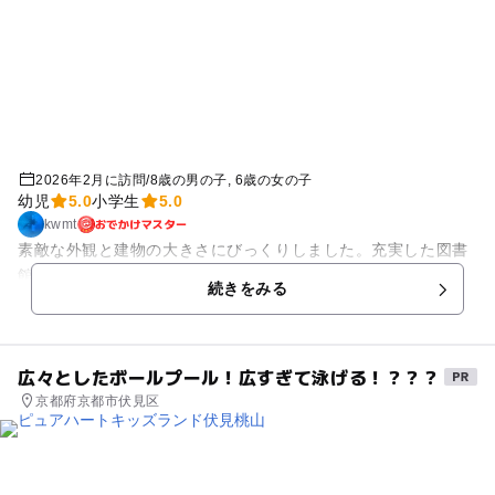
2026年2月に訪問
/
8歳の男の子
6歳の女の子
幼児
5.0
小学生
5.0
おでかけマスター
kwmt
素敵な外観と建物の大きさにびっくりしました。充実した図書
館でした。
続きをみる
広々としたボールプール！広すぎて泳げる！？？？
京都府京都市伏見区