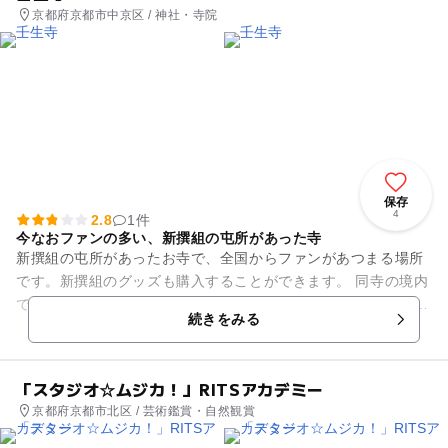
京都府京都市中京区 / 神社・寺院
保存
4
2.8
1件
今なおファンの多い、新撰組の屯所があった寺
新撰組の屯所があったお寺で、全国からファンがあつまる場所
です。新撰組のグッズも購入することができます。 同寺の境内
で兵法調練や武芸、大砲の訓練が行われました。 沖田総司が子
続きをみる
供を集めて境内で遊...
「スタジオ☆ムジカ！」RITSアカデミー
京都府京都市北区 / 芸術鑑賞・自然観賞