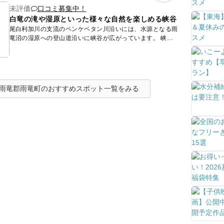
未評価
口コミ募集中！
白竜の滝や湿原といった様々な自然を楽しめる峡谷
尾白利加川の支流のペンケペタン川沿いには、水源となる雨
竜沼の湿原への登山道沿いに峡谷が広がっています。 峡谷
には大小さまざまな滝がありますが、登山道を1.5kmほど進
ん...
雨竜郡雨竜町のおすすめスポット一覧をみる