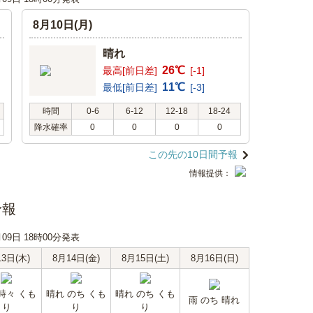
8月10日(月)
晴れ
26℃
最高[前日差]
[-1]
11℃
最低[前日差]
[-3]
時間
0-6
6-12
12-18
18-24
降水確率
0
0
0
0
この先の10日間予報
情報提供：
予報
月09日 18時00分発表
13日(木)
8月14日(金)
8月15日(土)
8月16日(日)
時々 くも
晴れ のち くも
晴れ のち くも
雨 のち 晴れ
り
り
り