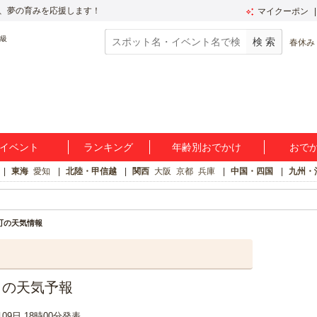
、夢の育みを応援します！
マイクーポン
春休み
イベント
ランキング
年齢別おでかけ
おで
東海
愛知
北陸・甲信越
関西
大阪
京都
兵庫
中国・四国
九州・
町の天気情報
日の天気予報
月09日 18時00分発表