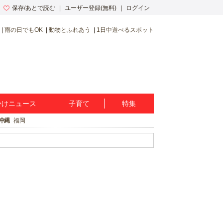
保存/あとで読む
ユーザー登録(無料)
ログイン
雨の日でもOK
動物とふれあう
1日中遊べるスポット
かけニュース
子育て
特集
沖縄
福岡