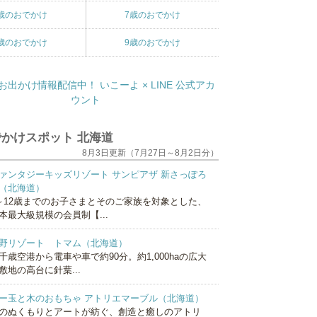
歳のおでかけ
7歳のおでかけ
歳のおでかけ
9歳のおでかけ
かけスポット 北海道
8月3日更新（7月27日～8月2日分）
ァンタジーキッズリゾート サンピアザ 新さっぽろ
（北海道）
～12歳までのお子さまとそのご家族を対象とした、
本最大級規模の会員制【...
野リゾート トマム（北海道）
千歳空港から電車や車で約90分。約1,000haの広大
敷地の高台に針葉...
ー玉と木のおもちゃ アトリエマーブル（北海道）
のぬくもりとアートが紡ぐ、創造と癒しのアトリ