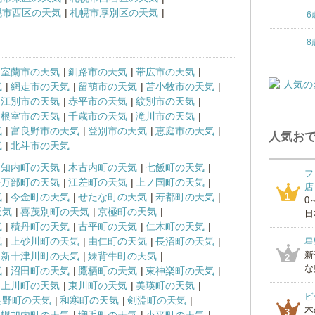
幌市西区の天気
札幌市厚別区の天気
6
8
室蘭市の天気
釧路市の天気
帯広市の天気
気
網走市の天気
留萌市の天気
苫小牧市の天気
江別市の天気
赤平市の天気
紋別市の天気
根室市の天気
千歳市の天気
滝川市の天気
気
富良野市の天気
登別市の天気
恵庭市の天気
人気おで
気
北斗市の天気
知内町の天気
木古内町の天気
七飯町の天気
フ
長万部町の天気
江差町の天気
上ノ国町の天気
店
気
今金町の天気
せたな町の天気
寿都町の天気
1
0
天気
喜茂別町の天気
京極町の天気
日
気
積丹町の天気
古平町の天気
仁木町の天気
気
上砂川町の天気
由仁町の天気
長沼町の天気
星
新
新十津川町の天気
妹背牛町の天気
2
な
気
沼田町の天気
鷹栖町の天気
東神楽町の天気
上川町の天気
東川町の天気
美瑛町の天気
ビ
良野町の天気
和寒町の天気
剣淵町の天気
木
3