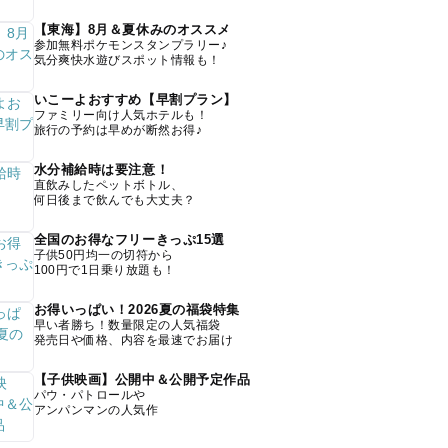
【東海】8月＆夏休みのオススメ
参加無料ポケモンスタンプラリー♪
気分爽快水遊びスポット情報も！
いこーよおすすめ【早割プラン】
ファミリー向け人気ホテルも！
旅行の予約は早めが断然お得♪
水分補給時は要注意！
直飲みしたペットボトル、
何日後まで飲んでも大丈夫？
全国のお得なフリーきっぷ15選
子供50円均一の切符から
100円で1日乗り放題も！
お得いっぱい！2026夏の福袋特集
早い者勝ち！数量限定の人気福袋
発売日や価格、内容を最速でお届け
【子供映画】公開中＆公開予定作品
パウ・パトロールや
アンパンマンの人気作