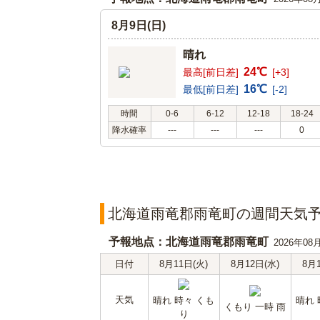
8月9日(日)
晴れ
24℃
最高[前日差]
[+3]
16℃
最低[前日差]
[-2]
時間
0-6
6-12
12-18
18-24
降水確率
---
---
---
0
北海道雨竜郡雨竜町の週間天気
予報地点：北海道雨竜郡雨竜町
2026年08
日付
8月11日(火)
8月12日(水)
8月
天気
晴れ 時々 くも
晴れ 
くもり 一時 雨
り