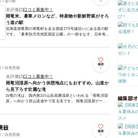
/ 道の駅
3
未評価
口コミ募集中！
雨竜米、暑寒メロンなど、特産物や新鮮野菜がそろ
う道の駅
北海道雨竜郡の雨竜町を走る国道275号線沿いにある道の駅
です。「暑寒別天売焼尻国定公園」の一画をなす、日本有数
の山岳型高層湿原帯である「雨竜沼湿原」への入口に位置
し、周辺の田...
保存
 / 自然景観
1
未評価
口コミ募集中！
雨竜沼湿原へ向かう休憩地点にもおすすめ。山道か
ら見下ろす壮麗な滝
白竜の滝は、国内第2の山岳高層湿原といわれる「雨竜沼湿
編集部
原」へ向かう登山道途中で見る滝です。 雨竜沼湿原ゲート
パークより登山道に入ると、途中、第1吊り橋や小さな川を
越えるなど...
峡谷
保存
 / 自然景観
1