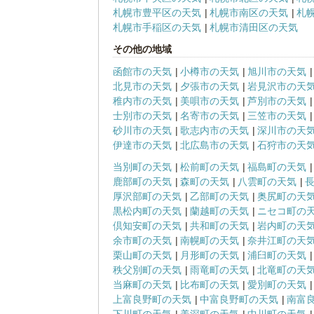
札幌市豊平区の天気
札幌市南区の天気
札
札幌市手稲区の天気
札幌市清田区の天気
その他の地域
函館市の天気
小樽市の天気
旭川市の天気
北見市の天気
夕張市の天気
岩見沢市の天
稚内市の天気
美唄市の天気
芦別市の天気
士別市の天気
名寄市の天気
三笠市の天気
砂川市の天気
歌志内市の天気
深川市の天
伊達市の天気
北広島市の天気
石狩市の天
当別町の天気
松前町の天気
福島町の天気
鹿部町の天気
森町の天気
八雲町の天気
厚沢部町の天気
乙部町の天気
奥尻町の天
黒松内町の天気
蘭越町の天気
ニセコ町の
倶知安町の天気
共和町の天気
岩内町の天
余市町の天気
南幌町の天気
奈井江町の天
栗山町の天気
月形町の天気
浦臼町の天気
秩父別町の天気
雨竜町の天気
北竜町の天
当麻町の天気
比布町の天気
愛別町の天気
上富良野町の天気
中富良野町の天気
南富