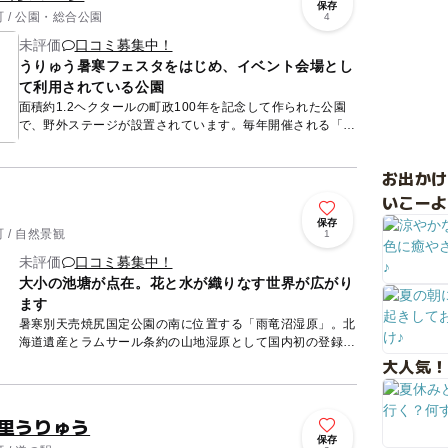
保存
 / 公園・総合公園
4
未評価
口コミ募集中！
うりゅう暑寒フェスタをはじめ、イベント会場とし
て利用されている公園
面積約1.2ヘクタールの町政100年を記念して作られた公園
で、野外ステージが設置されています。毎年開催される「う
りゅう暑寒フェスタ」などのイベント会場として知られてい
ます。う...
お出か
いこーよ
保存
 / 自然景観
1
未評価
口コミ募集中！
大小の池塘が点在。花と水が織りなす世界が広がり
ます
暑寒別天売焼尻国定公園の南に位置する「雨竜沼湿原」。北
海道遺産とラムサール条約の山地湿原として国内初の登録に
なっています。標高850メートルの台地に東西4キロメート
大人気！
ル、南北2...
の里うりゅう
保存