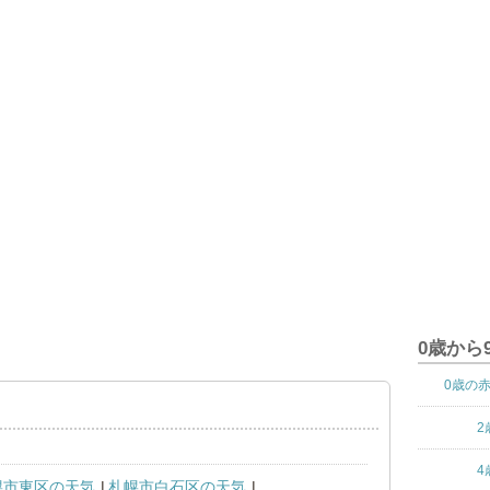
0歳から
0歳の
2
4
幌市東区の天気
札幌市白石区の天気