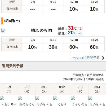
時間
0-6
6-12
12-18
18-24
---
---
10
10
降水確率
%
%
8月8日(土)
31
最高：
℃ [-2]
晴れ のち 雨
20
最低：
℃ [-3]
時間
0-6
6-12
12-18
18-24
10
30
60
60
降水確率
%
%
%
%
この先の10日間予報
週間天気予報
予報地点：岩手県滝沢市
2026年08月07日 12時00分発表
8/9
8/10
8/11
8/12
8/13
8/14
(日)
(月)
(火)
(水)
(木)
(金)
くもり 時々
雨 のち くも
雨 のち くも
くもり
くもり のち
雨 のち くも