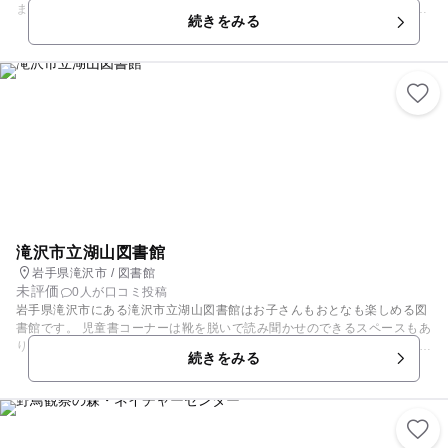
ます。電気は使えません。キャンプ場の近くに遊歩道（ドングリの森）が
続きをみる
あり、相の沢牧野の牛や馬、岩手山を見ながらゆったりと散策することが
できます。協力金を募り運営しています。ご協力をお願いします。
滝沢市立湖山図書館
岩手県滝沢市 / 図書館
未評価
0人が口コミ投稿
岩手県滝沢市にある滝沢市立湖山図書館はお子さんもおとなも楽しめる図
書館です。 児童書コーナーは靴を脱いで読み聞かせのできるスペースもあ
ります。移動図書館車があったり、親子で利用するのにぴったりです。 複
続きをみる
合施設内にある図書館なので、買い物や食事がてら立ち寄るのもオススメ
です。