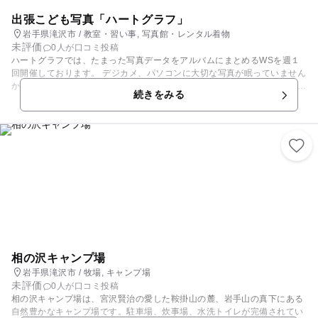
出張こども写真「ハートグラフ」
岩手県滝沢市 / 教室・習い事, 写真館・レンタル着物
未評価
0人が口コミ投稿
ハートグラフでは、たまった写真データをアルバムにまとめるWSを週１
回開催しております。 デジカメ、パソコンに大切な写真が眠っていません
か？ 何気ない日常を写した写真は、いつかかけがえのない宝物になります
続きをみる
そんな宝物を「1冊のオリジナルアルバム」にまとめましょう♪
相の沢キャンプ場
岩手県滝沢市 / 牧場, キャンプ場
未評価
0人が口コミ投稿
相の沢キャンプ場は、宮沢賢治の愛した鞍掛山の麓、岩手山の真下にある
自然豊かなキャンプ場です。駐車場、炊事場、水洗トイレが完備されてい