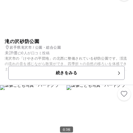
滝の沢砂防公園
岩手県滝沢市 / 公園・総合公園
未評価
0人が口コミ投稿
滝沢市の「けやきの平団地」の北西に整備されている砂防公園です。渓流
の流れの音を感じながら散策ができ、四季折々の自然の移ろいを体感でき
ます。中でも紅葉の季節は山々が美しく染まり、水の光景とのコントラス
続きをみる
トが大変見事です。 ちょっとしたハイキング気分も味わえますので、親子
で散策してみませんか？
全3枚