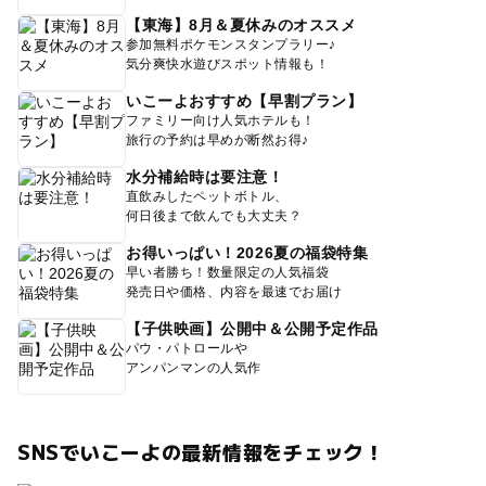
【東海】8月＆夏休みのオススメ
参加無料ポケモンスタンプラリー♪
気分爽快水遊びスポット情報も！
いこーよおすすめ【早割プラン】
ファミリー向け人気ホテルも！
旅行の予約は早めが断然お得♪
水分補給時は要注意！
直飲みしたペットボトル、
何日後まで飲んでも大丈夫？
お得いっぱい！2026夏の福袋特集
早い者勝ち！数量限定の人気福袋
発売日や価格、内容を最速でお届け
【子供映画】公開中＆公開予定作品
パウ・パトロールや
アンパンマンの人気作
SNSでいこーよの最新情報をチェック！