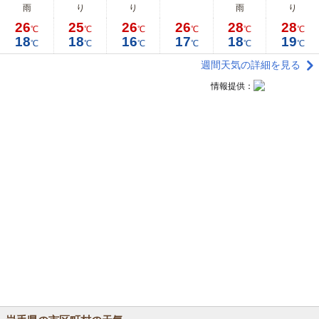
雨
り
り
雨
り
26
25
26
26
28
28
℃
℃
℃
℃
℃
℃
18
18
16
17
18
19
℃
℃
℃
℃
℃
℃
週間天気の詳細を見る
情報提供：