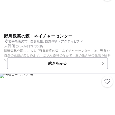
野鳥観察の森・ネイチャーセンター
岩手県滝沢市 / 自然景観, 自然体験・アクティビティ
未評価
0人が口コミ投稿
滝沢森林公園内にある「野鳥観察の森・ネイチャーセンター」は、野鳥や
自然の観察が楽しめます。 広大な森林のなかで、森の生き物の生態を観察
できます。 ナラ・アカマツ・カシワなどの広葉樹で構成された自然林で、
続きをみる
鳥類・哺乳類・昆虫類が生息しています。具体的に観察できるのは、鳥類
ではシジュウカラやオオルリ、哺乳類ではタヌキやリス、昆虫はトンボや
チョウなどです。双眼鏡や図鑑などの貸し出しも行われています。