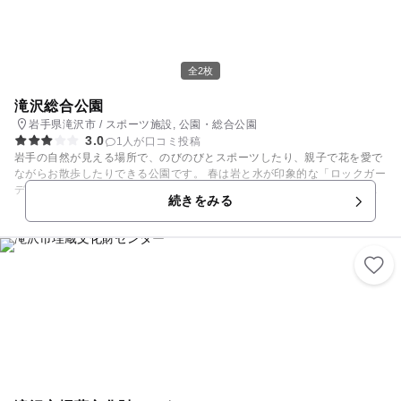
全2枚
滝沢総合公園
岩手県滝沢市 / スポーツ施設, 公園・総合公園
3.0
1人が口コミ投稿
岩手の自然が見える場所で、のびのびとスポーツしたり、親子で花を愛で
ながらお散歩したりできる公園です。 春は岩と水が印象的な「ロックガー
デン」の周りに、沢山のアザレアが綺麗に咲きます。平成8年度には「手
続きをみる
づくり郷土（ふるさと）賞」を受賞。夏はウォーターカーテンの下で、た
くさんの子ども達が水遊びをしています。 ロックガーデン前は芝生広場
で、子ども達が遠足を楽しんだり、親子連れがのんびり遊ぶ憩いの場。日
本庭園などもあり、家族で何度も足を運べる施設です。