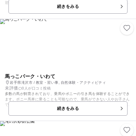
迎！ 東京ドーム9個分の広さのキャンプ場ですから、お子様がのびのびと
続きをみる
走り回って遊べます。 トイレ・シャワーも完備しているので、お子様が泥
だらけになって遊べちゃいます。 キャンプ手ぶらセット（2人用8,800
円）もご用意しておりますし、デイキャンプのご利用も可能です。 夕陽、
満天の星空、月、朝日、そして岩手山と360度パノラマですべての景色を
お楽しみいただけます。 キャンプエリアのチェックイン時間は14時、チ
ェックアウト時間は12時ですのでほぼ丸一日ゆっくりのんびりお過ごしい
ただけます。 透明ドームの時間レンタルもしております。 ワンちゃんは
約5,000坪のドッグランで大いに遊んでくださいね！ 本格石窯ピザ工房
「TSUMORI(つもり)」を併設しております。 土日の11時～17時は営業し
ておりますので、本格ローマピザもお楽しみいただけますよ♪ 年中無休で
キャンプをご利用いただけますので、思い立った時にいつでも遊びにいら
してください。
馬っこパーク・いわて
岩手県滝沢市 / 教室・習い事, 自然体験・アクティビティ
未評価
0人が口コミ投稿
多数の馬が飼育されており、乗馬やポニーの引き馬を体験することができ
ます。ポニー馬車に乗ることも可能なので、乗馬ができない人やお子さん
でも楽しめます。ポニーの里親になることも可能で、名前が馬房に掲示さ
続きをみる
れふれあいが可能となります。セラピー乗馬や小学生や幼児を対象とした
体験乗馬が実施されているのも特徴です。 園内では遊具で遊んだり散策を
楽しむことも可能です。秋には「馬っこフェスタ」という感謝祭が行われ
ます。