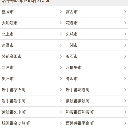
岩手県の市区町村の天気
盛岡市
宮古市
大船渡市
花巻市
北上市
久慈市
遠野市
一関市
陸前高田市
釜石市
二戸市
八幡平市
奥州市
滝沢市
岩手郡雫石町
岩手郡葛巻町
岩手郡岩手町
紫波郡紫波町
紫波郡矢巾町
和賀郡西和賀町
胆沢郡金ケ崎町
西磐井郡平泉町