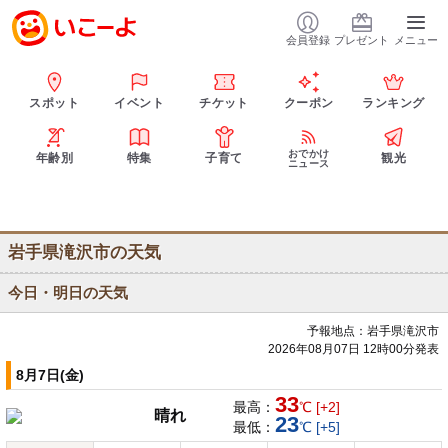
会員登録
プレゼント
メニュー
スポット
イベント
チケット
クーポン
ランキング
おでかけ
年齢別
特集
子育て
観光
ニュース
岩手県滝沢市の天気
今日・明日の天気
予報地点：岩手県滝沢市
2026年08月07日 12時00分発表
8月7日(金)
33
最高：
℃ [+2]
晴れ
23
最低：
℃ [+5]