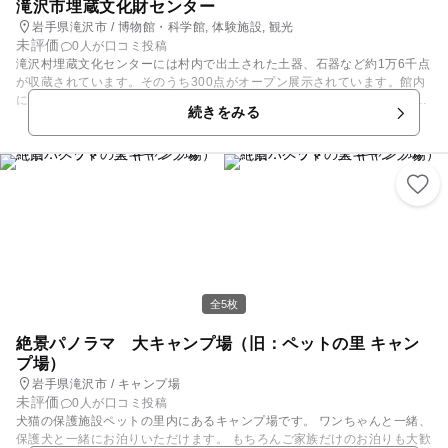
滝沢市埋蔵文化財センター
岩手県滝沢市 / 博物館・科学館, 体験施設, 観光
未評価
0人が口コミ投稿
滝沢村埋蔵文化センターには村内で出土された土器、石器など約1万6千点
が収蔵されています。そのうち300点がオープン展示されています。館内
には解説員がおり展示物の説明を受けたり、実際に触らせてもらうことも
続きをみる
できます。隣接する史跡公園「湯舟沢環状列石」には縄文後期の823個の
石でできたストーンサークルがあります。 土器、勾玉作りなど貴重な体験
もでき、子どもから大人まで幅広い年齢層が楽しみながら学ぶことができ
ます。
全5枚
絶景パノラマ 大キャンプ場（旧：ペットの里 キャン
プ場）
岩手県滝沢市 / キャンプ場
未評価
0人が口コミ投稿
犬猫の保護施設ペットの里内にあるキャンプ場です。 ワンちゃんと一緒、
保護犬と一緒にお泊りいただけます。 もちろんご家族だけのお泊りも大歓