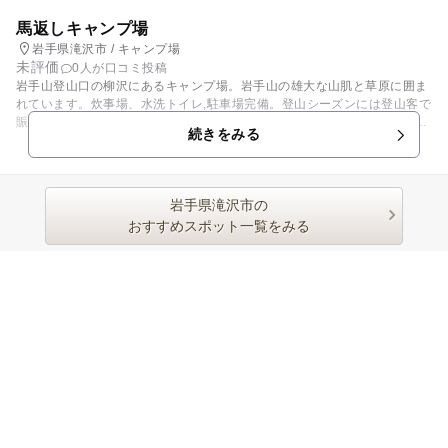
馬返しキャンプ場
岩手県滝沢市 / キャンプ場
未評価
0人が口コミ投稿
岩手山登山口の柳沢にあるキャンプ場。岩手山の雄大な山肌と草原に囲ま
れています。炊事場、水洗トイレ,駐車場完備。登山シーズンには登山客で
賑わいます。近くに「鬼又清水」が湧いています。登山客だけでなく、日
続きをみる
常の飲料水、料理水として汲みに来る人も多い人気の湧水です。キャンプ
場ご利用の際は、ぜひこの湧水を堪能下さい。協力金を募り運営していま
す。ご協力をお願いします。
岩手県滝沢市の
おすすめスポット一覧をみる