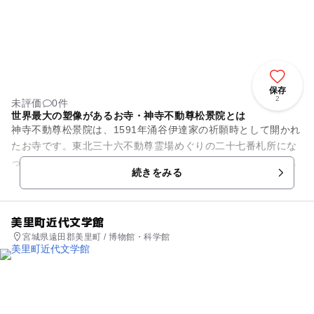
保存
2
未評価
0件
世界最大の塑像があるお寺・神寺不動尊松景院とは
神寺不動尊松景院は、1591年涌谷伊達家の祈願時として開かれ
たお寺です。東北三十六不動尊霊場めぐりの二十七番札所にな
っています。高さ７m、重さ40トンの世界最大の塑像があるこ
続きをみる
とで有名です。開山4...
美里町近代文学館
宮城県遠田郡美里町 / 博物館・科学館