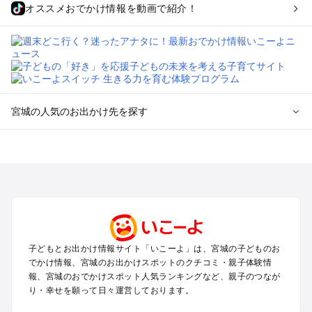
オススメおでかけ情報を動画で紹介！
宮城の人気のお出かけ先を探す
宮城のエリアからプール子ども連れのお出かけスポット
を探す
仙台（秋保温泉）周辺・名取・岩沼のプールお出かけ
松島・塩竈のプールお出かけ
鳴子・大崎のプールお出かけ
蔵王・白石のプールお出かけ
石巻・気仙沼のプールお出かけ
子どもとお出かけ情報サイト「いこーよ」は、宮城の子どものお
栗原・登米のプールお出かけ
でかけ情報、宮城のお出かけスポットのクチコミ・親子体験情
報、宮城のおでかけスポット人気ランキングなど、親子のつなが
宮城の定番お出かけスポット
り・幸せを願って日々運営しております。
宮城の遊園地