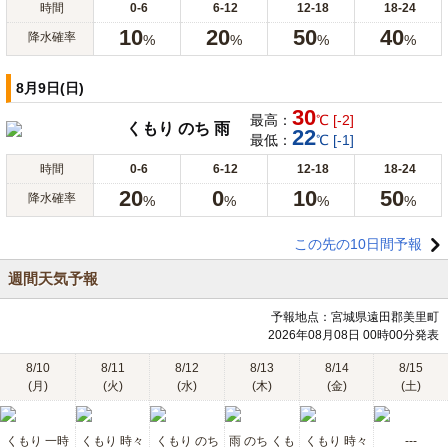
時間
0-6
6-12
12-18
18-24
10
20
50
40
降水確率
%
%
%
%
8月9日(日)
30
最高：
℃ [-2]
くもり のち 雨
22
最低：
℃ [-1]
時間
0-6
6-12
12-18
18-24
20
0
10
50
降水確率
%
%
%
%
この先の10日間予報
週間天気予報
予報地点：宮城県遠田郡美里町
2026年08月08日 00時00分発表
8/10
8/11
8/12
8/13
8/14
8/15
(月)
(火)
(水)
(木)
(金)
(土)
くもり 一時
くもり 時々
くもり のち
雨 のち くも
くもり 時々
---