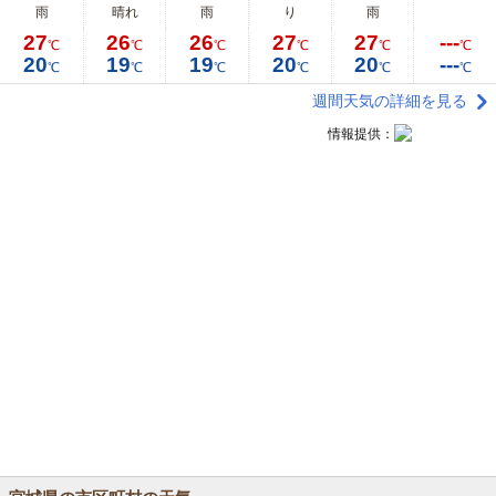
雨
晴れ
雨
り
雨
27
26
26
27
27
---
℃
℃
℃
℃
℃
℃
20
19
19
20
20
---
℃
℃
℃
℃
℃
℃
週間天気の詳細を見る
情報提供：