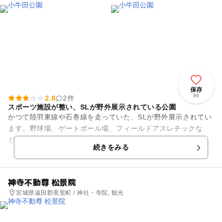
保存
86
2.8
2件
スポーツ施設が整い、SLが野外展示されている公園
かつて陸羽東線や石巻線を走っていた、SLが野外展示されてい
ます。野球場、ゲートボール場、フィールドアスレチックな
ど、スポーツ施設も整い、気持ちの良い汗が流せます。また、
続きをみる
園内には古墳時代中期の古墳...
神寺不動尊 松景院
宮城県遠田郡美里町 / 神社・寺院, 観光