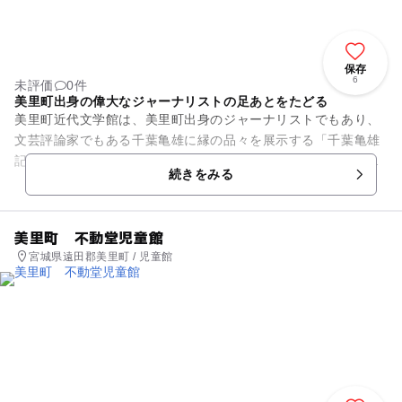
保存
6
未評価
0件
美里町出身の偉大なジャーナリストの足あとをたどる
美里町近代文学館は、美里町出身のジャーナリストでもあり、
文芸評論家でもある千葉亀雄に縁の品々を展示する「千葉亀雄
記念文学室」と町立図書館、町民ギャラリーなどさまざまな施
続きをみる
設からなる総合文化施設です...
美里町 不動堂児童館
宮城県遠田郡美里町 / 児童館