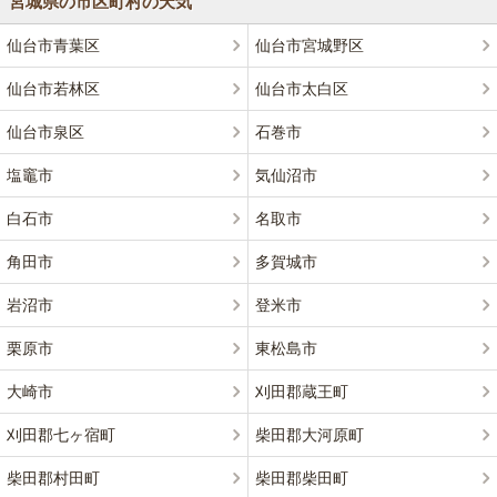
宮城県の市区町村の天気
仙台市青葉区
仙台市宮城野区
仙台市若林区
仙台市太白区
仙台市泉区
石巻市
塩竈市
気仙沼市
白石市
名取市
角田市
多賀城市
岩沼市
登米市
栗原市
東松島市
大崎市
刈田郡蔵王町
刈田郡七ヶ宿町
柴田郡大河原町
柴田郡村田町
柴田郡柴田町