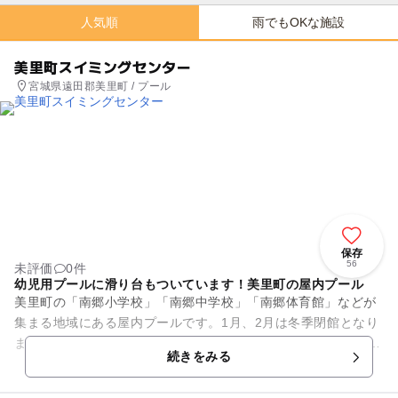
人気順
雨でもOKな施設
美里町スイミングセンター
宮城県遠田郡美里町 / プール
保存
56
未評価
0件
幼児用プールに滑り台もついています！美里町の屋内プール
美里町の「南郷小学校」「南郷中学校」「南郷体育館」などが
集まる地域にある屋内プールです。1月、2月は冬季閉館となり
ますが、それ以外は通年利用できるようになっています。 館内
続きをみる
には25mプール...