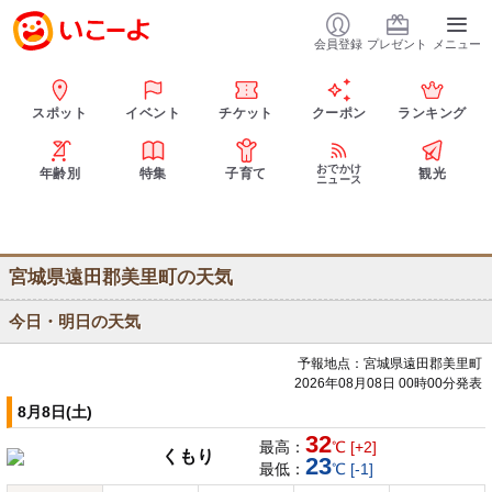
会員登録
プレゼント
メニュー
スポット
イベント
チケット
クーポン
ランキング
おでかけ
年齢別
特集
子育て
観光
ニュース
宮城県遠田郡美里町の天気
今日・明日の天気
予報地点：宮城県遠田郡美里町
2026年08月08日 00時00分発表
8月8日(土)
32
最高：
℃ [+2]
くもり
23
最低：
℃ [-1]