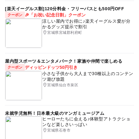
[楽天イーグルス割]120分料金・フリーパスとも500円OFF
🎉「お祝い記念日割」クーポン
クーポン
涼しい屋内でお得に♪楽天イーグルス愛が分
かるグッズ提示で割引
宮城県宮城郡利府町
屋内型スポーツ＆エンタメパーク！家族や仲間で楽しめる
ディッピンドッツ50円引き
クーポン
小さな子供から大人まで30種以上のコンテン
ツ遊び放題
宮城県仙台市泉区
未就学児無料！日本最大級のマンガミュージアム
ヒーローたちに会える♪体験型アトラクショ
ンなど楽しさいっぱい
宮城県石巻市