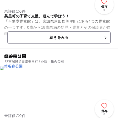
保存
5
未評価
0件
美里町の子育て支援。遊んで学ぼう！
「不動堂児童館」は、宮城県遠田郡美里町にある4つの児童館
の一つです。0歳から18歳未満の幼児・児童とその保護者が自
由に利用できます。遊びを通して子どもの健全な成長を導くこ
続きをみる
とを目的とし、毎月季節の...
蜂谷森公園
宮城県遠田郡美里町 / 公園・総合公園
保存
8
未評価
0件