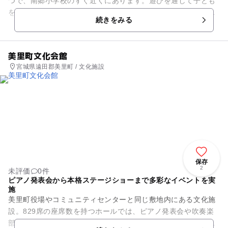
つで、南郷小学校のすぐ近くにあります。遊びを通して子ども
を健全に心豊かに育てつ場です。職員が常駐していて、子育て
続きをみる
の悩み相談に応じたり、親同...
美里町文化会館
宮城県遠田郡美里町 / 文化施設
保存
2
未評価
0件
ピアノ発表会から本格ステージショーまで多彩なイベントを実
施
美里町役場やコミュニティセンターと同じ敷地内にある文化施
設。829席の座席数を持つホールでは、ピアノ発表会や吹奏楽
部や合唱団の定期演奏会をはじめ、お笑いライブや有名人によ