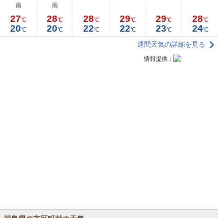
雨
雨
27
28
28
29
29
28
℃
℃
℃
℃
℃
℃
20
20
22
22
23
24
℃
℃
℃
℃
℃
℃
週間天気の詳細を見る
情報提供：