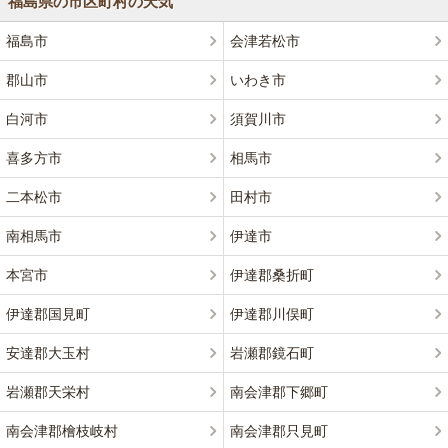
福島県の市区町村の天気
福島市
会津若松市
郡山市
いわき市
白河市
須賀川市
喜多方市
相馬市
二本松市
田村市
南相馬市
伊達市
本宮市
伊達郡桑折町
伊達郡国見町
伊達郡川俣町
安達郡大玉村
岩瀬郡鏡石町
岩瀬郡天栄村
南会津郡下郷町
南会津郡檜枝岐村
南会津郡只見町