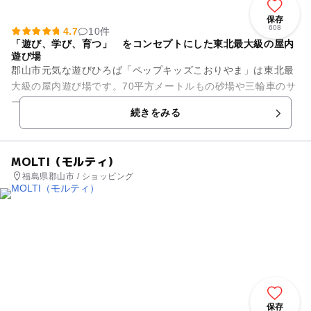
保存
608
4.7
10件
「遊び、学び、育つ」 をコンセプトにした東北最大級の屋内
遊び場
郡山市元気な遊びひろば「ペップキッズこおりやま」は東北最
大級の屋内遊び場です。70平方メートルもの砂場や三輪車のサ
ーキットが人気。他にも、イベントが豊富で、季節のイベン
続きをみる
ト、臨床心理士による子育て...
MOLTI（モルティ）
福島県郡山市 / ショッピング
保存