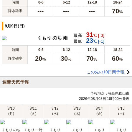
時間
0-6
6-12
12-18
18-24
---
---
---
70
降水確率
%
8月9日(日)
31
最高：
℃ [-3]
くもり のち 雨
23
最低：
℃ [-1]
時間
0-6
6-12
12-18
18-24
20
30
70
60
降水確率
%
%
%
%
この先の10日間予報
週間天気予報
予報地点：福島県郡山市
2026年08月08日 18時00分発表
8/10
8/11
8/12
8/13
8/14
8/15
(月)
(火)
(水)
(木)
(金)
(土)
くもり のち
くもり 一時
くもり
くもり
くもり
くもり