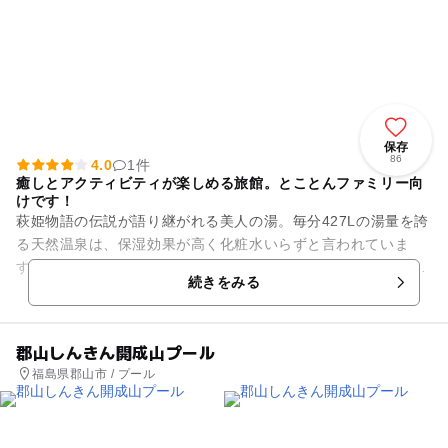
保存
86
4.0
1件
癒しとアクティビティが楽しめる旅館。とことんファミリー向
けです！
萩姫物語の伝説が語り継がれる美人の湯。毎分427Lの湯量を誇
る天然温泉は、保湿効果が高く化粧水いらずと言われていま
す。30種類もの温泉は、疲れた体を癒してくれます。また露天
続きをみる
風呂付きの客室もあり、...
郡山しんきん開成山プール
福島県郡山市 / プール