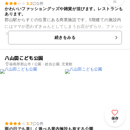
31
3.2
1件
かわいいファッショングッズや雑貨が並びます。レストランも
あります。
郡山駅からすぐの位置にある商業施設です。5階建ての施設内
にはママが思わずきゅんとしてしまうお店がずらり。ファッシ
ョン雑貨や生活雑貨、コスメなどがそろいます。子供服やベビ
続きをみる
ー用品を取り扱っているお店...
八山田こども公園
福島県郡山市 / 公園・総合公園, 児童館
保存
67
3.7
1件
雨の日でも楽しく遊べる屋内施設も有する公園