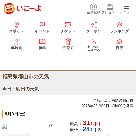
会員登録
プレゼント
メニュー
スポット
イベント
チケット
クーポン
ランキング
おでかけ
年齢別
特集
子育て
観光
ニュース
福島県郡山市の天気
今日・明日の天気
予報地点：福島県郡山市
2026年08月08日 18時00分発表
8月8日(土)
31
最高：
℃ [0]
雨
24
最低：
℃ [-2]