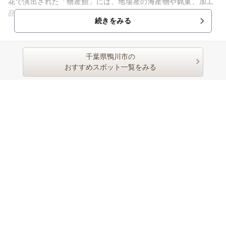
花で演出された「物産館」には、地場産の海産物や銘菓、加工
品、美味しいと人気の銘柄「長狭米」などがずらりと並びま
続きをみる
す。 レストランでは...
千葉県鴨川市の
おすすめスポット一覧をみる