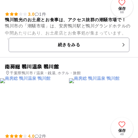
保存
68
3.0
1件
鴨川観光のお土産とお食事は、アクセス抜群の潮騒市場で！
鴨川市の「潮騒市場」は、安房鴨川駅と鴨川グランドホテルの
中間あたりにあり、お土産店とお食事処が集まっています。
「プロが選ぶ観光・食事、土産物施設100選」で入選してい
続きをみる
て、お土産屋さんの「旬彩」を...
南房総 鴨川温泉 鴨川館
千葉県鴨川市 / 温泉・銭湯, ホテル・旅館
保存
48
4.0
2件