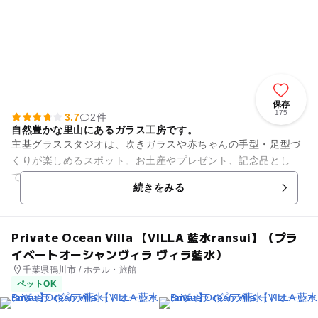
保存
175
3.7
2件
自然豊かな里山にあるガラス工房です。
主基グラススタジオは、吹きガラスや赤ちゃんの手型・足型づ
くりが楽しめるスポット。お土産やプレゼント、記念品とし
て、思い出に残る作品作りが体験できます。吹きガラスコース
続きをみる
では大きさも形もさまざまに、...
Private Ocean Villa 【VILLA 藍水ransui】（プラ
イベートオーシャンヴィラ ヴィラ藍水）
千葉県鴨川市 / ホテル・旅館
ペットOK