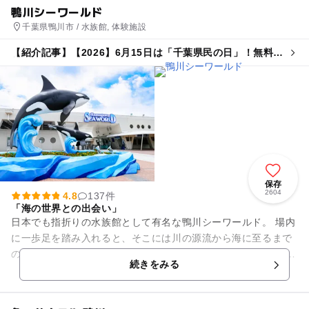
鴨川シーワールド
千葉県鴨川市 / 水族館, 体験施設
【紹介記事】【2026】6月15日は「千葉県民の日」！無料・
割引スポット13選 県民以外もお得に♪
保存
2604
4.8
137件
「海の世界との出会い」
日本でも指折りの水族館として有名な鴨川シーワールド。 場内
に一歩足を踏み入れると、そこには川の源流から海に至るまで
の環境を再現した水槽が。 雄大な太平洋を目の前に「海の世界
続きをみる
との出会い」を...