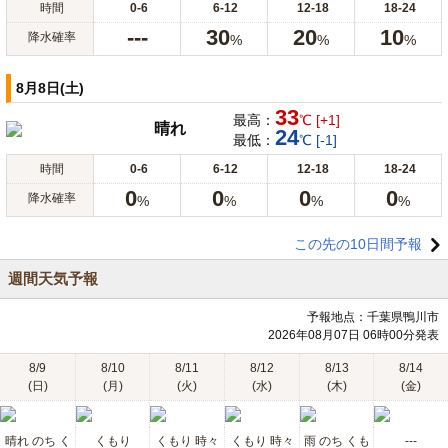
時間
0-6
6-12
12-18
18-24
---
30
20
10
降水確率
%
%
%
8月8日(土)
33
最高：
℃ [+1]
晴れ
24
最低：
℃ [-1]
時間
0-6
6-12
12-18
18-24
0
0
0
0
降水確率
%
%
%
%
この先の10日間予報
週間天気予報
予報地点：千葉県鴨川市
2026年08月07日 06時00分発表
8/9
8/10
8/11
8/12
8/13
8/14
(日)
(月)
(火)
(水)
(木)
(金)
晴れ のち く
くもり
くもり 時々
くもり 時々
雨 のち くも
---