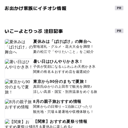
お出かけ家族にイチオシ情報
いこーよとりっぷ 注目記事
夏休みは「ばけばけ」の舞台へ
聖地巡礼・グルメ・花火大会を満喫！
夏の松江で「やりたいこと」をご紹介
暑い日はひんやりかき氷！
子供が笑顔になる♪ふわふわ天然かき氷
関東の有名＆おすすめ店を厳選紹介
東京から90分のまちで夏旅！
真田氏ゆかりの上田市で観光を満喫♪
涼しい高原・国宝・別所温泉をめぐる旅
8月の親子旅おすすめ情報
関東からの日帰り～1泊旅にぴったり
観光地・穴場＆避暑地や収穫体験も！
【関東】おすすめ夏祭り情報
8月＆夏休みに楽しめる♪