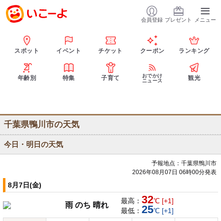
会員登録
プレゼント
メニュー
スポット
イベント
チケット
クーポン
ランキング
おでかけ
年齢別
特集
子育て
観光
ニュース
千葉県鴨川市の天気
今日・明日の天気
予報地点：千葉県鴨川市
2026年08月07日 06時00分発表
8月7日(金)
32
最高：
℃ [+1]
雨 のち 晴れ
25
最低：
℃ [+1]