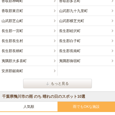
香取郡神崎町
香取郡多古町
香取郡東庄町
山武郡九十九里町
山武郡芝山町
山武郡横芝光町
長生郡一宮町
長生郡睦沢町
長生郡長生村
長生郡白子町
長生郡長柄町
長生郡長南町
夷隅郡大多喜町
夷隅郡御宿町
安房郡鋸南町
もっと見る
千葉県鴨川市の雨 のち 晴れの日のスポット10選
人気順
雨でもOKな施設