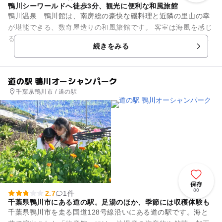
鴨川シーワールドへ徒歩3分、観光に便利な和風旅館
鴨川温泉 鴨川館は、南房総の豪快な磯料理と近隣の里山の幸
が堪能できる、数奇屋造りの和風旅館です。 客室は海風を感じ
る露天風呂付の和室、窓辺に掘り炬燵を設置した和室、檜風呂
続きをみる
付の和洋室、アジアンテ...
道の駅 鴨川オーシャンパーク
千葉県鴨川市 / 道の駅
保存
80
2.7
1件
千葉県鴨川市にある道の駅。足湯のほか、季節には収穫体験も
千葉県鴨川市を走る国道128号線沿いにある道の駅です。海と