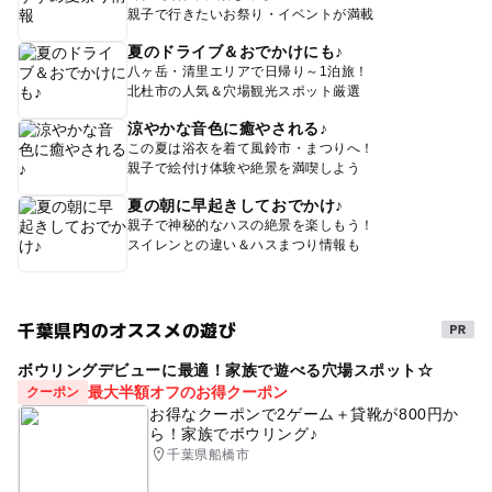
親子で行きたいお祭り・イベントが満載
夏のドライブ＆おでかけにも♪
八ヶ岳・清里エリアで日帰り～1泊旅！
北杜市の人気＆穴場観光スポット厳選
涼やかな音色に癒やされる♪
この夏は浴衣を着て風鈴市・まつりへ！
親子で絵付け体験や絶景を満喫しよう
夏の朝に早起きしておでかけ♪
親子で神秘的なハスの絶景を楽しもう！
スイレンとの違い＆ハスまつり情報も
千葉県内のオススメの遊び
ボウリングデビューに最適！家族で遊べる穴場スポット☆
最大半額オフのお得クーポン
クーポン
お得なクーポンで2ゲーム＋貸靴が800円か
ら！家族でボウリング♪
千葉県船橋市