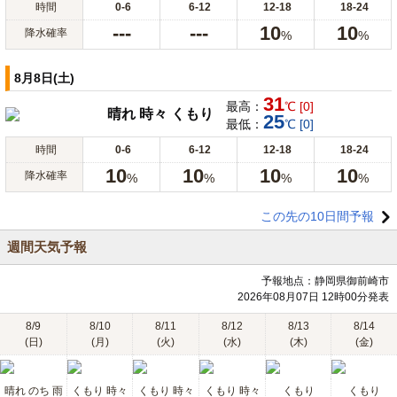
時間
0-6
6-12
12-18
18-24
---
---
10
10
降水確率
%
%
8月8日(土)
31
最高：
℃ [0]
晴れ 時々 くもり
25
最低：
℃ [0]
時間
0-6
6-12
12-18
18-24
10
10
10
10
降水確率
%
%
%
%
この先の10日間予報
週間天気予報
予報地点：静岡県御前崎市
2026年08月07日 12時00分発表
8/9
8/10
8/11
8/12
8/13
8/14
(日)
(月)
(火)
(水)
(木)
(金)
晴れ のち 雨
くもり 時々
くもり 時々
くもり 時々
くもり
くもり