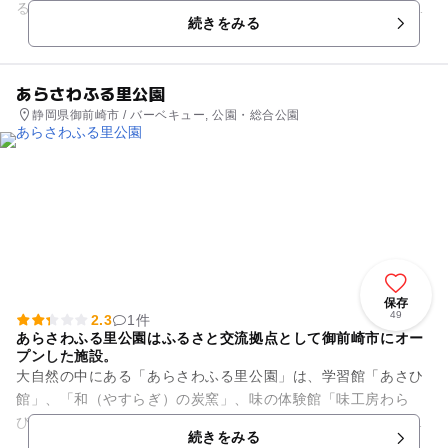
る縄文時代前期（約5000～6000年前）・後期初頭（約4000年
続きをみる
前）、奈良時代...
あらさわふる里公園
静岡県御前崎市 / バーベキュー, 公園・総合公園
保存
49
2.3
1件
あらさわふる里公園はふるさと交流拠点として御前崎市にオー
プンした施設。
大自然の中にある「あらさわふる里公園」は、学習館「あさひ
館」、「和（やすらぎ）の炭窯」、味の体験館「味工房わら
び」、バーベキュー広場があります。安くて新鮮な野菜を農家
続きをみる
から直接仕入れ、販売している...