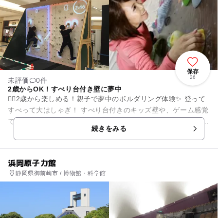
保存
26
未評価
0件
2歳からOK！すべり台付き壁に夢中
🧗‍♂️2歳から楽しめる！親子で夢中のボルダリング体験✨ 登って
すべって大はしゃぎ！ すべり台付きのキッズ壁や、ゲーム感覚
で楽しめるARボルダリング、バランス感覚が試されるスラック
続きをみる
ラインなど...
浜岡原子力館
静岡県御前崎市 / 博物館・科学館