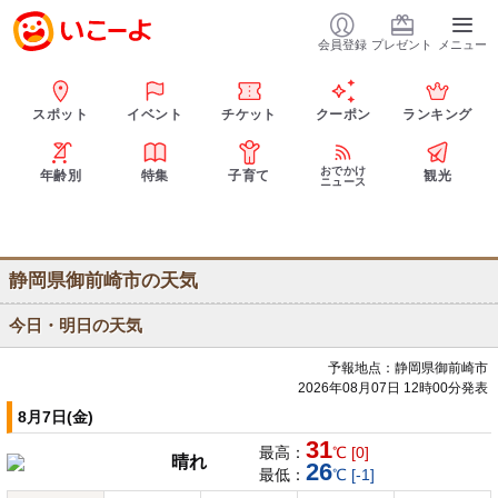
会員登録
プレゼント
メニュー
スポット
イベント
チケット
クーポン
ランキング
おでかけ
年齢別
特集
子育て
観光
ニュース
静岡県御前崎市の天気
今日・明日の天気
予報地点：静岡県御前崎市
2026年08月07日 12時00分発表
8月7日(金)
31
最高：
℃ [0]
晴れ
26
最低：
℃ [-1]