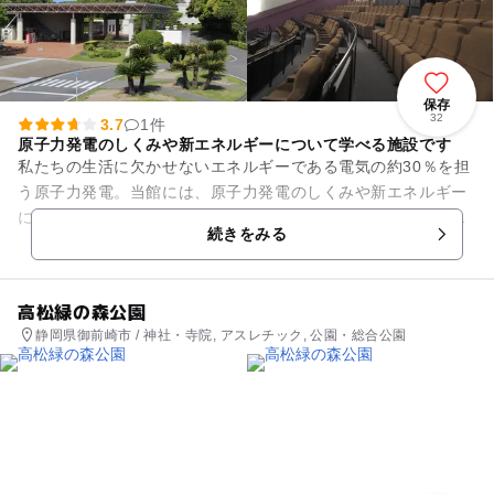
保存
32
3.7
1件
原子力発電のしくみや新エネルギーについて学べる施設です
私たちの生活に欠かせないエネルギーである電気の約30％を担
う原子力発電。当館には、原子力発電のしくみや新エネルギー
について学べる展示コーナー、ジャンボスクリーンでのオムニ
続きをみる
マックスシアターなどがあ...
高松緑の森公園
静岡県御前崎市 / 神社・寺院, アスレチック, 公園・総合公園