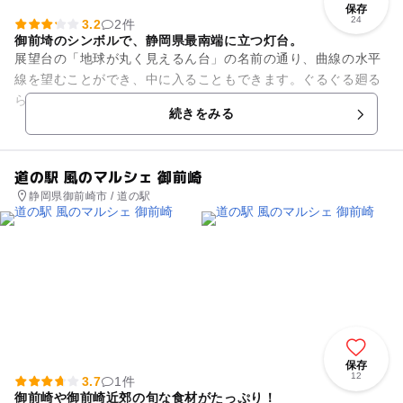
保存
24
3.2
2件
御前埼のシンボルで、静岡県最南端に立つ灯台。
展望台の「地球が丸く見えるん台」の名前の通り、曲線の水平
線を望むことができ、中に入ることもできます。ぐるぐる廻る
らせん階段を昇っていくと、360度の大パノラマが見下ろせま
続きをみる
す。 1874年に英国...
道の駅 風のマルシェ 御前崎
静岡県御前崎市 / 道の駅
保存
12
3.7
1件
御前崎や御前崎近郊の旬な食材がたっぷり！