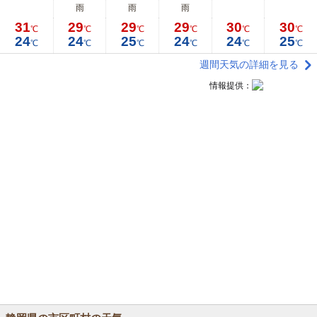
雨
雨
雨
31
29
29
29
30
30
℃
℃
℃
℃
℃
℃
24
24
25
24
24
25
℃
℃
℃
℃
℃
℃
週間天気の詳細を見る
情報提供：