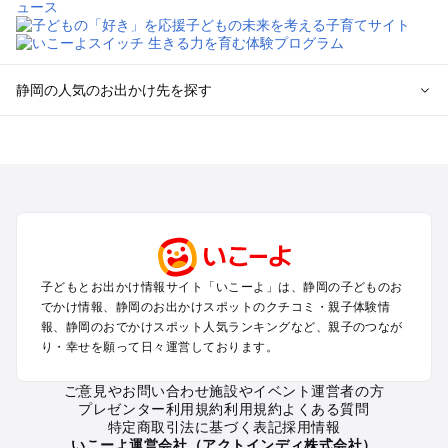
静岡の人気のお出かけ先を探す
静岡のエリアからプール子ども連れのお出かけスポット
を探す
浜松・浜名湖・天竜のプールお出かけ
伊東・下田・伊豆白浜・東伊豆のプールお出かけ
富士山・富士宮・富士・御殿場のプールお出かけ
小田原・熱海・湯河原・真鶴のプールお出かけ
中伊豆・西伊豆・南伊豆のプールお出かけ
子どもとお出かけ情報サイト「いこーよ」は、静岡の子どものお
静岡・清水のプールお出かけ
でかけ情報、静岡のお出かけスポットのクチコミ・親子体験情
三島・沼津のプールお出かけ
報、静岡のおでかけスポット人気ランキングなど、親子のつなが
掛川・磐田・袋井のプールお出かけ
り・幸せを願って日々運営しております。
焼津・御前崎のプールお出かけ
大井川・寸又峡・川根のプールお出かけ
ご意見やお問い合わせ
施設やイベント運営者の方
プレゼンター利用規約
利用規約
よくある質問
特定商取引法に基づく表記
採用情報
静岡の定番お出かけスポット
いこーよ運営会社（アクトインディ株式会社）