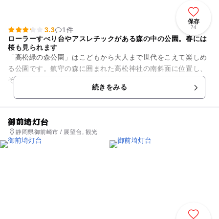
保存
74
3.3
1件
ローラーすべり台やアスレチックがある森の中の公園。春には
桜も見られます
「高松緑の森公園」はこどもから大人まで世代をこえて楽しめ
る公園です。鎮守の森に囲まれた高松神社の南斜面に位置し、
その立地を生かして全長150ｍのローラースライダーやアスレ
続きをみる
チックコース、18ホール...
御前埼灯台
静岡県御前崎市 / 展望台, 観光