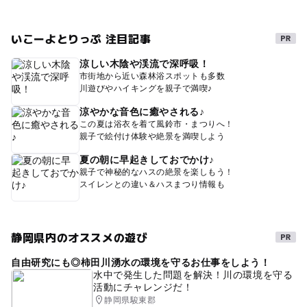
いこーよとりっぷ 注目記事
涼しい木陰や渓流で深呼吸！
市街地から近い森林浴スポットも多数
川遊びやハイキングを親子で満喫♪
涼やかな音色に癒やされる♪
この夏は浴衣を着て風鈴市・まつりへ！
親子で絵付け体験や絶景を満喫しよう
夏の朝に早起きしておでかけ♪
親子で神秘的なハスの絶景を楽しもう！
スイレンとの違い＆ハスまつり情報も
静岡県内のオススメの遊び
自由研究にも◎柿田川湧水の環境を守るお仕事をしよう！
水中で発生した問題を解決！川の環境を守る
活動にチャレンジだ！
静岡県駿東郡