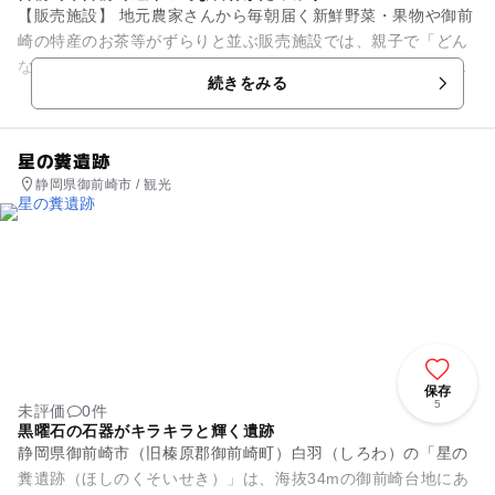
【販売施設】 地元農家さんから毎朝届く新鮮野菜・果物や御前
崎の特産のお茶等がずらりと並ぶ販売施設では、親子で「どん
な野菜かな？」と会話しながら見て回れる楽しい場所。季節の
続きをみる
味覚を通して食育にもつ...
星の糞遺跡
静岡県御前崎市 / 観光
保存
5
未評価
0件
黒曜石の石器がキラキラと輝く遺跡
静岡県御前崎市（旧榛原郡御前崎町）白羽（しろわ）の「星の
糞遺跡（ほしのくそいせき）」は、海抜34mの御前崎台地にあ