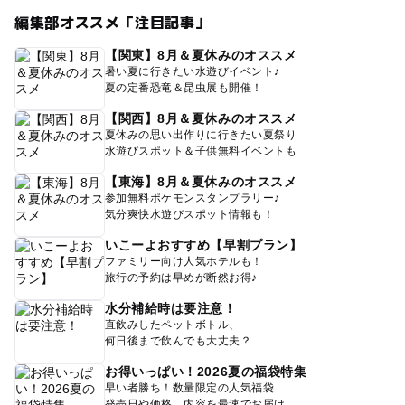
編集部オススメ「注目記事」
【関東】8月＆夏休みのオススメ
暑い夏に行きたい水遊びイベント♪
夏の定番恐竜＆昆虫展も開催！
【関西】8月＆夏休みのオススメ
夏休みの思い出作りに行きたい夏祭り
水遊びスポット＆子供無料イベントも
【東海】8月＆夏休みのオススメ
参加無料ポケモンスタンプラリー♪
気分爽快水遊びスポット情報も！
いこーよおすすめ【早割プラン】
ファミリー向け人気ホテルも！
旅行の予約は早めが断然お得♪
水分補給時は要注意！
直飲みしたペットボトル、
何日後まで飲んでも大丈夫？
お得いっぱい！2026夏の福袋特集
早い者勝ち！数量限定の人気福袋
発売日や価格、内容を最速でお届け