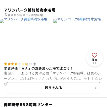
マリンパーク御前崎海水浴場
静岡県御前崎市 / 海水浴場
保存
93
3.6
2件
水質評価「ＡＡ」の澄み渡った海で泳ごう！
南国ムードあふれる海洋公園「マリンパーク御前崎」は夏のシ
ーズンにもなればたくさんの人でにぎわう人気スポット！ 白い
砂浜輝く美しい景色と、快適で安全な入江式の海水浴場は子ど
続きをみる
も連れのファミリーにもお...
御前崎市B&G海洋センター