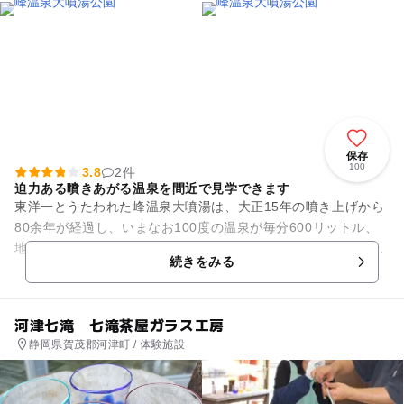
保存
100
3.8
2件
迫力ある噴きあがる温泉を間近で見学できます
東洋一とうたわれた峰温泉大噴湯は、大正15年の噴き上げから
80余年が経過し、いまなお100度の温泉が毎分600リットル、
地上約30mまで噴き上げます。平成21年にオープンした「峰温
続きをみる
泉大噴湯公園」...
河津七滝 七滝茶屋ガラス工房
静岡県賀茂郡河津町 / 体験施設