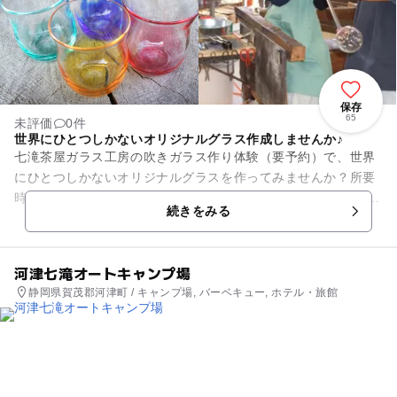
保存
65
未評価
0件
世界にひとつしかないオリジナルグラス作成しませんか♪
七滝茶屋ガラス工房の吹きガラス作り体験（要予約）で、世界
にひとつしかないオリジナルグラスを作ってみませんか？所要
時間およそ15分～20分でコップや一輪差しなどを製作できま
続きをみる
す。初めての方でもスタッ...
河津七滝オートキャンプ場
静岡県賀茂郡河津町 / キャンプ場, バーベキュー, ホテル・旅館