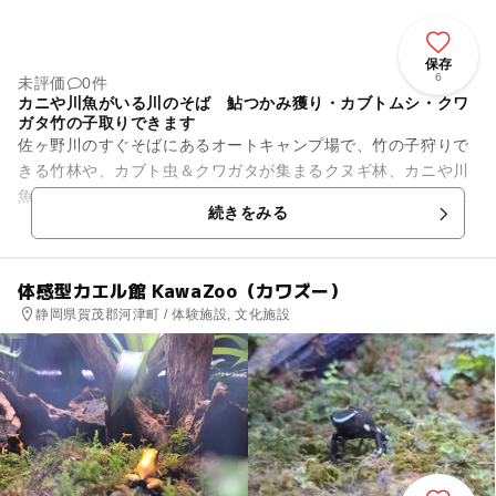
保存
6
未評価
0件
カニや川魚がいる川のそば 鮎つかみ獲り・カブトムシ・クワ
ガタ竹の子取りできます
佐ヶ野川のすぐそばにあるオートキャンプ場で、竹の子狩りで
きる竹林や、カブト虫＆クワガタが集まるクヌギ林、カニや川
魚が生息する川があり、鮎つかみ獲りなどのイベントも。天城
続きをみる
山の自然豊かな中で広々とし...
体感型カエル館 KawaZoo（カワズー）
静岡県賀茂郡河津町 / 体験施設, 文化施設