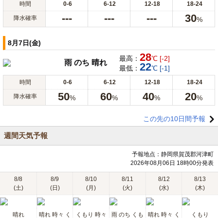
時間
0-6
6-12
12-18
18-24
---
---
---
30
降水確率
%
8月7日(金)
28
最高：
℃ [-2]
雨 のち 晴れ
22
最低：
℃ [-1]
時間
0-6
6-12
12-18
18-24
50
60
40
20
降水確率
%
%
%
%
この先の10日間予報
週間天気予報
予報地点：静岡県賀茂郡河津町
2026年08月06日 18時00分発表
8/8
8/9
8/10
8/11
8/12
8/13
(土)
(日)
(月)
(火)
(水)
(木)
晴れ
晴れ 時々 く
くもり 時々
雨 のち くも
晴れ 時々 く
くもり