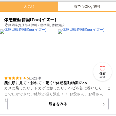
人気順
雨でもOKな施設
体感型動物園iZoo(イズー)
静岡県賀茂郡河津町 / 動物園, 体験施設
保存
1095
4.5
21件
爬虫類に見て・触れて・驚く!!体感型動物園iZoo
カメに乗ったり、トカゲに触ったり、ヘビを首に巻いたり… こ
こでしかできない経験が盛り沢山！！ お父さん、お母さん
も、"ハ虫類＝怖い、気持ち悪い"という先入観を捨てて、 ぜひ
続きをみる
楽しんでみてくだ...