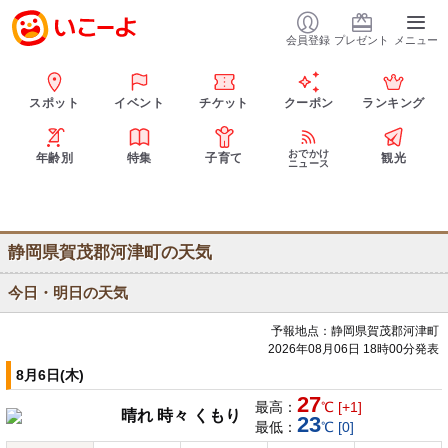
会員登録
プレゼント
メニュー
スポット
イベント
チケット
クーポン
ランキング
おでかけ
年齢別
特集
子育て
観光
ニュース
静岡県賀茂郡河津町の天気
今日・明日の天気
予報地点：静岡県賀茂郡河津町
2026年08月06日 18時00分発表
8月6日(木)
27
最高：
℃ [+1]
晴れ 時々 くもり
23
最低：
℃ [0]