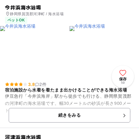
今井浜海水浴場
静岡県賀茂郡河津町 / 海水浴場
ペットOK
保存
59
3.8
2件
宿泊施設から水着を着たまま出かけることができる海水浴場
伊豆急行「今井浜海岸」駅から徒歩でも行ける、静岡県賀茂郡
の河津町の海水浴場です。幅30メートルの砂浜が長さ900メー
トルにわたって続く伊豆地方でも屈指のビーチです。遠浅の海
続きをみる
には、最高ランクの水質...
河津浜海水浴場