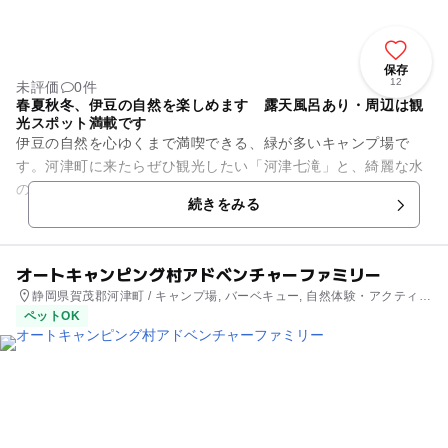
保存
12
未評価
0件
春夏秋冬、伊豆の自然を楽しめます 露天風呂あり・周辺は観
光スポット満載です
伊豆の自然を心ゆくまで満喫できる、緑が多いキャンプ場で
す。河津町に来たらぜひ観光したい「河津七滝」と、綺麗な水
の揺らぎを見られる河津川のそばにあります。5キロほど上に
続きをみる
水源があるので、水が綺麗なの...
オートキャンピング村アドベンチャーファミリー
静岡県賀茂郡河津町 / キャンプ場, バーベキュー, 自然体験・アクティビ
ティ
ペットOK