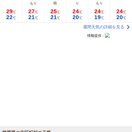
もり
雨
り
もり
29
27
25
24
24
24
℃
℃
℃
℃
℃
℃
22
21
21
20
19
20
℃
℃
℃
℃
℃
℃
週間天気の詳細を見る
情報提供：