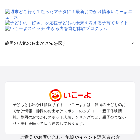
静岡の人気のお出かけ先を探す
静岡のエリアからプール子ども連れのお出かけスポット
を探す
浜松・浜名湖・天竜のプールお出かけ
伊東・下田・伊豆白浜・東伊豆のプールお出かけ
富士山・富士宮・富士・御殿場のプールお出かけ
小田原・熱海・湯河原・真鶴のプールお出かけ
中伊豆・西伊豆・南伊豆のプールお出かけ
子どもとお出かけ情報サイト「いこーよ」は、静岡の子どものお
静岡・清水のプールお出かけ
でかけ情報、静岡のお出かけスポットのクチコミ・親子体験情
三島・沼津のプールお出かけ
報、静岡のおでかけスポット人気ランキングなど、親子のつなが
掛川・磐田・袋井のプールお出かけ
り・幸せを願って日々運営しております。
焼津・御前崎のプールお出かけ
大井川・寸又峡・川根のプールお出かけ
ご意見やお問い合わせ
施設やイベント運営者の方