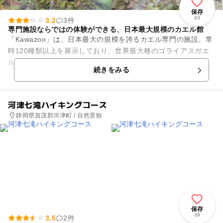
保存
43
3.2
3件
専門施設ならではの体験ができる、日本最大規模のカエル館
「Kawazoo」は、日本最大の規模を誇るカエル専門の施設。常
時120種類以上を展示しており、世界最大種のゴライアスガエ
ルをはじめ、鮮やかで猛毒を持つヤドクガエルや希少種など、
続きをみる
さまざまな種類を見...
河津七滝ハイキングコース
静岡県賀茂郡河津町 / 自然景観
保存
39
3.5
2件