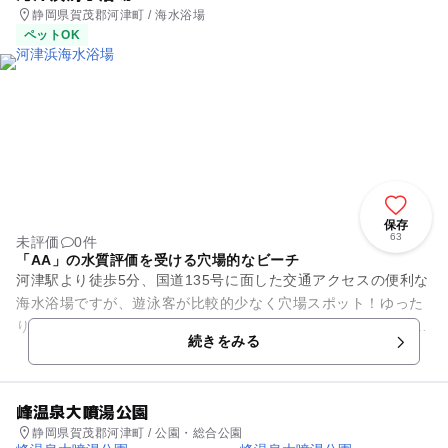
静岡県賀茂郡河津町 / 海水浴場
ペットOK
保存
63
未評価
0件
「AA」の水質評価を受ける穴場的なビーチ
河津駅より徒歩5分、国道135号に面した交通アクセスの便利な
海水浴場ですが、遊泳客が比較的少なく穴場スポット！ゆった
り楽しめます。 幅10メートルの砂浜が500メートルにわたって
続きをみる
続きます。...
峰温泉大噴湯公園
静岡県賀茂郡河津町 / 公園・総合公園