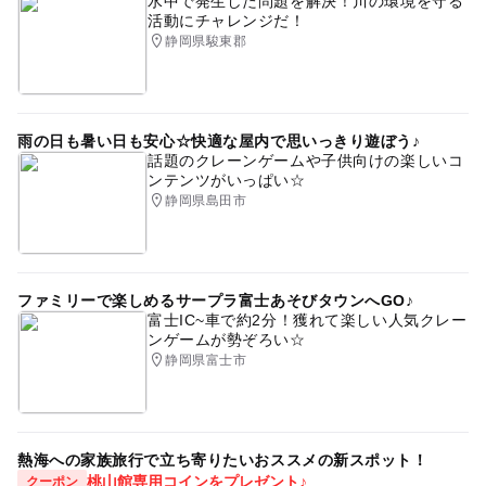
水中で発生した問題を解決！川の環境を守る
活動にチャレンジだ！
静岡県駿東郡
雨の日も暑い日も安心☆快適な屋内で思いっきり遊ぼう♪
話題のクレーンゲームや子供向けの楽しいコ
ンテンツがいっぱい☆
静岡県島田市
ファミリーで楽しめるサープラ富士あそびタウンへGO♪
富士IC~車で約2分！獲れて楽しい人気クレー
ンゲームが勢ぞろい☆
静岡県富士市
熱海への家族旅行で立ち寄りたいおススメの新スポット！
桃山館専用コインをプレゼント♪
クーポン