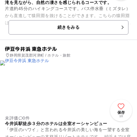
滝を見ながら、自然の凄さを感じられるコースです。
片道約45分のハイキングコースです。バス停水垂（ミズタレ）
から直進して猿田淵を抜けることができます。こちらの猿田淵
は木造デッキが整備されているので、子ども連れでも安心。 そ
続きをみる
のまま行くと、迫力満...
伊豆今井浜 東急ホテル
静岡県賀茂郡河津町 / ホテル・旅館
保存
10
未評価
0件
今井浜駅徒歩３分のホテルは全室オーシャンビュー
「伊豆のハワイ」と言われる今井浜の美しい海を一望する全室
オーシャンビューの本格派リゾートホテルです。 砂浜までは庭