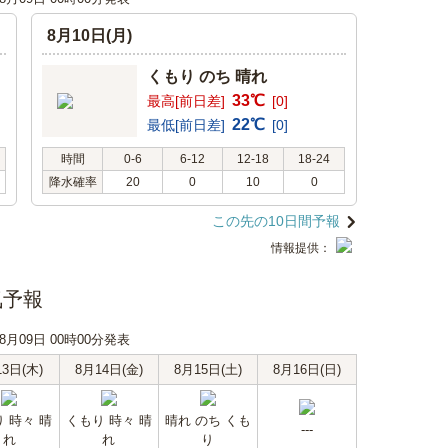
8月10日(月)
くもり のち 晴れ
33℃
最高[前日差]
[0]
22℃
最低[前日差]
[0]
時間
0-6
6-12
12-18
18-24
降水確率
20
0
10
0
この先の10日間予報
情報提供：
気予報
08月09日 00時00分発表
13日(木)
8月14日(金)
8月15日(土)
8月16日(日)
 時々 晴
くもり 時々 晴
晴れ のち くも
---
れ
れ
り