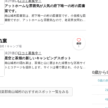
未評価
口コミ募集中！
アットホームな雰囲気が人気の府下唯一の村の図書
室です。
南山城村図書室は、府下唯一の村の図書室です。小規模な図
書館ですが、アットホームな雰囲気なので、老若男女問わず
様々な利用者から愛されています。六千冊以上の開架図書を
揃えており、...
れ家
保存
村 / キャンプ場
1
未評価
口コミ募集中！
星空と茶畑の新しいキャンピングスポット
南山城村の隠れ家は、茶畑と山に囲まれた緑豊かな区画サイ
トとコテージを提供します。サイトは柵で囲まれ、小さな子
供やペットも安心して楽しめます。コテージにはウッドデッ
0歳から
キとドッグラ...
0歳の
2
相楽郡南山城村のおすすめスポット一覧をみる
4