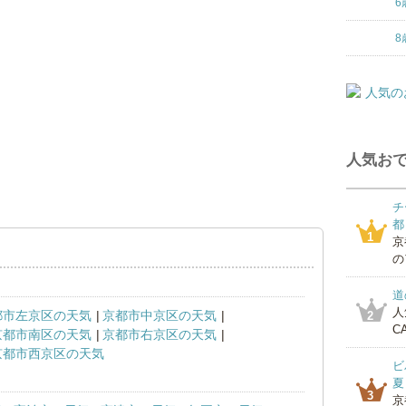
6
8
人気おで
チ
都
1
京
の
道
人
都市左京区の天気
京都市中京区の天気
2
CA
京都市南区の天気
京都市右京区の天気
京都市西京区の天気
ビ
夏
3
京