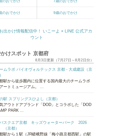
歳のおでかけ
7歳のおでかけ
歳のおでかけ
9歳のおでかけ
かけスポット 京都府
8月3日更新（7月27日～8月2日分）
ームラボ バイオヴォルテックス 京都 - 大成建設（京
）
都駅から徒歩圏内に位置する国内最大のチームラボ
アートミュージアム。 ...
の駅 スプリングスひよし（京都）
気アウトドアブランド「DOD」とコラボした「DOD
MP PARK ...
バスクエア京都 キッズウォーターパーク 2026
 （京都）
都駅から１駅（JR嵯峨野線「梅小路京都西駅」の駅