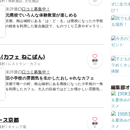
 / 体験施設, 文化施設
23
未評価
口コミ募集中！
元廃校でいろんな体験教室が楽しめる
京都、南山城村にある「は・ど・る」は廃校になった小学校
の校舎を利用した複合施設で、ものづくり工房やギャラリ
ー、カフェなどが併設されています。どこか懐かしい木造の
校舎で作家さん...
ん(カフェ ねこぱん)
保存
村 / レストラン・カフェ
23
未評価
口コミ募集中！
旧小学校の雰囲気を生かしたおしゃれなカフェ
京都で唯一の村、南山城村にある廃校になった小学校の一角
編集部
を利用したカフェ。大人の目線ではどこか懐かしい雰囲気を
生かしたつくりで木造の校舎はこのごろの子どもの目線では
少し物珍しい...
ース京都
保存
村 / キャンプ場
0