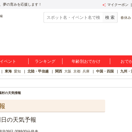
、夢の育みを応援します！
マイクーポン
春休み
イベント
ランキング
年齢別おでかけ
おで
東海
愛知
北陸・甲信越
関西
大阪
京都
兵庫
中国・四国
九州・
城村の天気情報
報
明日の天気予報
08月09日 00時00分発表