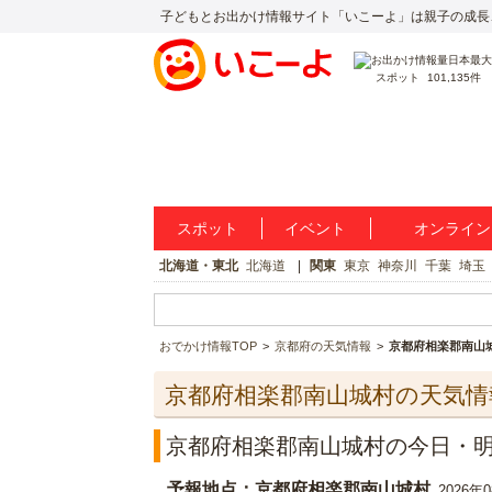
子どもとお出かけ情報サイト「いこーよ」は親子の成長
スポット
101,135件
スポット
イベント
オンライン
北海道・東北
北海道
関東
東京
神奈川
千葉
埼玉
おでかけ情報TOP
京都府の天気情報
京都府相楽郡南山
京都府相楽郡南山城村の天気情
京都府相楽郡南山城村の今日・
予報地点：京都府相楽郡南山城村
2026年