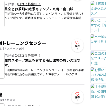
未評価
口コミ募集中！
星空とお茶畑の絶景キャンプ - 京都・南山城
宇治茶の一大生産地に位置し、大パノラマのお茶畑を望むキ
ャンプ場です。暖房便座付きシャワートイレや温水炊事場な
ど最低限の清潔な設備を完備し、毎日午後3時からは管理人
によるお茶会...
者トレーニングセンター
保存
村 / スポーツ施設
4
未評価
口コミ募集中！
屋内スポーツ施設を有する南山城村の憩いの場で
す。
「南山城村農業者トレーニングセンター」は、京都府相楽郡
南山城村にある公共施設です。486平方メートルのアリーナ
には、バレーコート1面、卓球5台が出来るスペースがあり
ます。 ...
室
保存
村 / 図書館
2