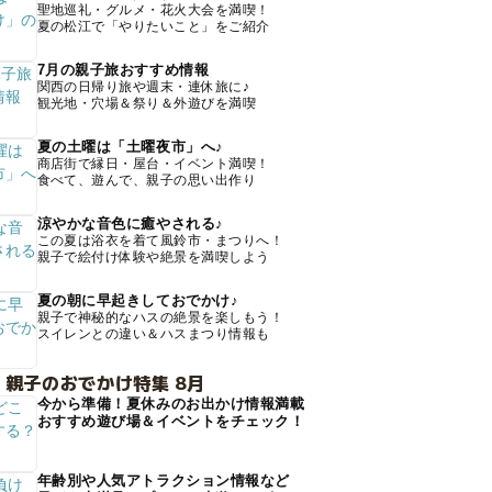
聖地巡礼・グルメ・花火大会を満喫！
夏の松江で「やりたいこと」をご紹介
7月の親子旅おすすめ情報
関西の日帰り旅や週末・連休旅に♪
観光地・穴場＆祭り＆外遊びを満喫
夏の土曜は「土曜夜市」へ♪
商店街で縁日・屋台・イベント満喫！
食べて、遊んで、親子の思い出作り
涼やかな音色に癒やされる♪
この夏は浴衣を着て風鈴市・まつりへ！
親子で絵付け体験や絶景を満喫しよう
夏の朝に早起きしておでかけ♪
親子で神秘的なハスの絶景を楽しもう！
スイレンとの違い＆ハスまつり情報も
 親子のおでかけ特集 8月
今から準備！夏休みのお出かけ情報満載
おすすめ遊び場＆イベントをチェック！
年齢別や人気アトラクション情報など