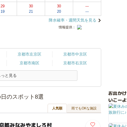
29
30
30
---
19
21
20
---
降水確率・週間天気を見る
情報提供：
京都市左京区
京都市中京区
京都市南区
京都市右京区
もっと見る
お出か
日のスポット8選
いこーよ
人気順
雨でもOKな施設
の京都みなみやましろ村