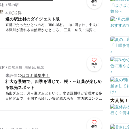
保存
村 / 道の駅
81
4.0
2件
道の駅は村のダイジェスト版
京都でたったひとつの村、南山城村。 山に囲まれ、中央に
木津川が流れる自然豊かなところ。 三重・奈良・滋賀に隣
接し、多様な文化が入り混じっています。 その中で村人が
せっせ...
保存
 / 自然景観, 展望台, 観光
5
未評価
口コミ募集中！
壮大な景観で、四季を通じて、桜・～紅葉が楽しめ
る観光スポット
高山ダムは、月ヶ瀬ダムともいう。水資源機構が管理する多
目的ダムで、全国でも珍しい安定感のある「重力式コンクリ
大人気！
ート型式」と曲線美のある「アーチ式コンクリート型式」と
の両方の特性...
保存