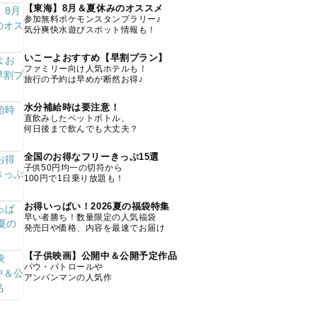
【東海】8月＆夏休みのオススメ
参加無料ポケモンスタンプラリー♪
気分爽快水遊びスポット情報も！
いこーよおすすめ【早割プラン】
ファミリー向け人気ホテルも！
旅行の予約は早めが断然お得♪
水分補給時は要注意！
直飲みしたペットボトル、
何日後まで飲んでも大丈夫？
全国のお得なフリーきっぷ15選
子供50円均一の切符から
100円で1日乗り放題も！
お得いっぱい！2026夏の福袋特集
早い者勝ち！数量限定の人気福袋
発売日や価格、内容を最速でお届け
【子供映画】公開中＆公開予定作品
パウ・パトロールや
アンパンマンの人気作