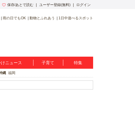
保存/あとで読む
ユーザー登録(無料)
ログイン
雨の日でもOK
動物とふれあう
1日中遊べるスポット
かけニュース
子育て
特集
沖縄
福岡