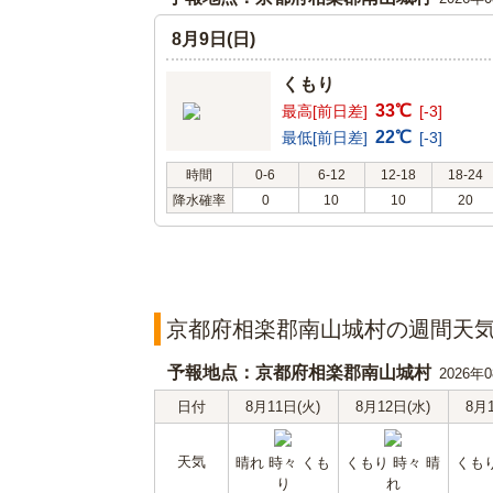
8月9日(日)
くもり
33℃
最高[前日差]
[-3]
22℃
最低[前日差]
[-3]
時間
0-6
6-12
12-18
18-24
降水確率
0
10
10
20
京都府相楽郡南山城村の週間天
予報地点：京都府相楽郡南山城村
2026年
日付
8月11日(火)
8月12日(水)
8月
天気
晴れ 時々 くも
くもり 時々 晴
くもり
り
れ