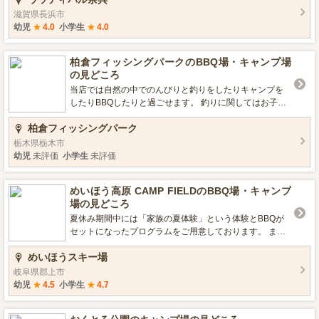
ア, フリーサイトエリア, 駐車場, トイレ ■ロケーション 高
滋賀県長浜市
原, 星空がきれい ■宿泊について 樹間サイト・オートサイ
幼児
★
4.0
小学生
★
4.0
ト/1区画4,180円 フリーサイト/1人550円（別途駐車代55
0円～） コテージ/1棟19,250円～ ■環境・サービス シャ
柏倉フィッシングパークのBBQ場・キャンプ場
ワー利用可/有料1人330円（土、祝前日のみ可）
の見どころ
当店では自然の中でのんびりと釣りをしたりキャンプを
したりBBQしたりと過ごせます。 釣りに関してはお子
様、女性、初心者に優しい釣り場を目指しています。 キ
柏倉フィッシングパーク
ャンプに関しては少数組受付なのであんまり混雑せずゆ
ったりお過ごし頂けます。 また近くに人工物が少ないの
栃木県栃木市
で、騒音も少なく夜間は星空が綺麗に見えます。 詳細に
幼児
未評価
小学生
未評価
関してはこちら当HPからご確認下さい→http://kashiwagu
rafishingpk.g3.xrea.com/ ■営業期間／営業時間 AM7:00~P
めいほう高原 CAMP FIELDのBBQ場・キャンプ
M5：00 ■設備 デイキャンプエリア, フリーサイトエリア,
場の見どころ
駐車場, トイレ ■ロケーション 釣り, 星空がきれい ■環
境・サービス 予約必要
夏休み期間中には「家族の夏体験」という体験とBBQが
セットになったプログラムをご用意しております。 また
車で3分の場所に日帰り温泉もあります。 晴れた夜には満
めいほうスキー場
天の星空をのぞむことができます。 ■営業期間／営業時間
5月3日～10月29日/9時～17時 ■設備 売店, キャンピング
岐阜県郡上市
カーエリア, フリーサイトエリア, 駐車場, トイレ ■ロケー
幼児
★
4.5
小学生
★
4.7
ション 高原, 川遊び, 星空がきれい ■環境・サービス 手ぶ
らでBBQプラン, 機材レンタル, 予約必要