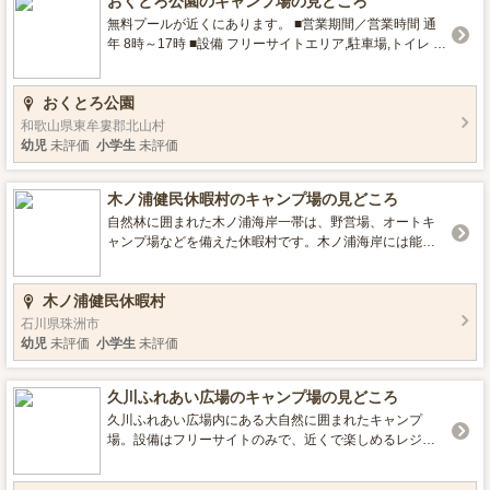
おくとろ公園のキャンプ場の見どころ
無料プールが近くにあります。 ■営業期間／営業時間 通
年 8時～17時 ■設備 フリーサイトエリア,駐車場,トイレ ■
ロケーション 湖畔,星空がきれい ■宿泊について バンガロ
ー
おくとろ公園
和歌山県東牟婁郡北山村
幼児
未評価
小学生
未評価
木ノ浦健民休暇村のキャンプ場の見どころ
自然林に囲まれた木ノ浦海岸一帯は、野営場、オートキ
ャンプ場などを備えた休暇村です。木ノ浦海岸には能登
半島有数のダイビングスポットがあります。澄んだ海と
入り込んだ岩礁地帯が海域公園に指定されており、海中
木ノ浦健民休暇村
生物が多くみられます。 釣りにも絶好のポイントです。2
月から4月にかけては千本椿が真っ赤な花をつけ、夏とは
石川県珠洲市
違った趣を見せてくれます。 ■営業期間／営業時間 7月1
幼児
未評価
小学生
未評価
日～8月31日 8時30分～17時 ■設備 デイキャンプエリア,
フリーサイトエリア,直火,駐車場,トイレ ■ロケーション 海
久川ふれあい広場のキャンプ場の見どころ
辺,釣りができる,星空がきれい ■環境・サービス 機材レン
タル,予約必要
久川ふれあい広場内にある大自然に囲まれたキャンプ
場。設備はフリーサイトのみで、近くで楽しめるレジャ
ーは温泉・登山・釣りとさまざま。 街の喧騒から離れ
て、静かな場所でアウトドアが満喫できます。 ■営業期間