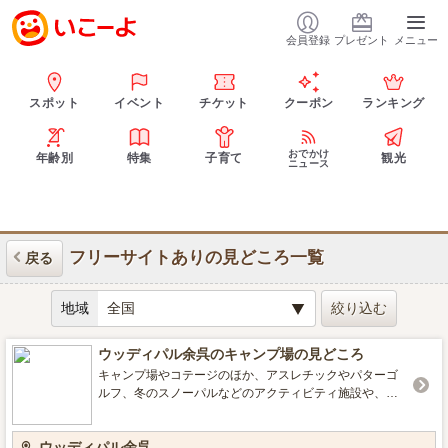
会員登録
プレゼント
メニュー
スポット
イベント
チケット
クーポン
ランキング
おでかけ
年齢別
特集
子育て
観光
ニュース
フリーサイトありの見どころ一覧
戻る
地域
ウッディパル余呉のキャンプ場の見どころ
キャンプ場やコテージのほか、アスレチックやパターゴ
ルフ、冬のスノーパルなどのアクティビティ施設や、室
内型遊び場なども充実。 ガラスプレート作りや木工体験
などの体験メニューもあります。 ■営業期間／営業時間 4
ウッディパル余呉
月～11月（冬季要相談） ■設備 売店, デイキャンプエリ