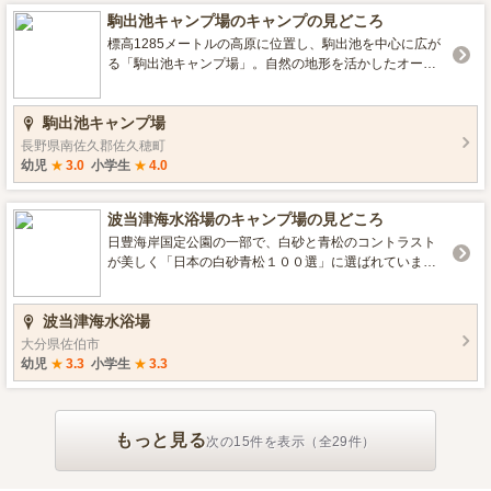
林など四季折々の自然の姿を見ることができます。 是
駒出池キャンプ場のキャンプの見どころ
非、当キャンプ場ロッジを利用し、日本の歴史や自然の
一端を感じてください。 http://www.city.kanzaki.saga.jp/
標高1285メートルの高原に位置し、駒出池を中心に広が
main/462.html#3 ■営業期間／営業時間 1月1日～12月31
る「駒出池キャンプ場」。自然の地形を活かしたオート
日 0時～24時 ■設備 電源、デイキャンプエリア、フリー
サイトとフリーサイト、コテージ、バンガローから選べ
サイトエリア、駐車場、お風呂 ■ロケーション 高原、川
る宿泊施設があります。 12アイテムあるアスレチック遊
駒出池キャンプ場
遊び、釣り、星空がきれい ■宿泊について バンガロー ■
具、レンタル自転車、近くの「八千穂レイク管理釣り
環境・サービス 予約必要
場」での釣り体験など、自然の中でキャンプが楽しめま
長野県南佐久郡佐久穂町
す。 貸しテントなどのレンタル品も充実し、清潔なサニ
幼児
★
3.0
小学生
★
4.0
タリー施設もあるので、女性や子供連れでも安心して利
用できます。 日本一美しい白樺林に囲まれた抜群のロケ
波当津海水浴場のキャンプ場の見どころ
ーションをお楽しみください！ ■営業期間／営業時間 4月
29日～10月8日／8：30～17：00 ■設備 売店, フリーサイ
日豊海岸国定公園の一部で、白砂と青松のコントラスト
トエリア, 駐車場, トイレ ■ロケーション 湖畔, 高原, 星空
が美しく「日本の白砂青松１００選」に選ばれていま
がきれい ■宿泊について コテージ, バンガロー ■環境・サ
す。遠浅で波も穏やかで、海水浴場として人気がありま
ービス 機材レンタル, 予約必要
す。 ■営業期間／営業時間 7月中旬～8月31日 時間制限な
波当津海水浴場
し ■設備 フリーサイトエリア,駐車場,トイレ ■ロケーショ
ン 海辺
大分県佐伯市
幼児
★
3.3
小学生
★
3.3
もっと見る
次の15件を表示（全29件）