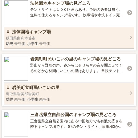
法体園地キャンプ場の見どころ
テントサイトは１００区画もあり、予約の必要は無く、
無料で使えるキャンプ場です。 炊事場や水洗トイレ完
備。 法体の滝を会場に毎年１０月中旬に行われる「法体
の滝紅葉まつり」は地元の郷土芸能発表やイワナのつか
法体園地キャンプ場
み取りなどイベントが盛りだくさん。 ■営業期間／営業時
間 6月上旬～10月下旬（道路開通後～雪が降るまで） ■設
秋田県由利本荘市
備 売店,フリーサイトエリア,駐車場,トイレ ■ロケーション
幼児
未評価
小学生
未評価
川遊びができる,釣りができる,星空がきれい
岩美町町民いこいの里のキャンプ場の見どころ
野山から野鳥の声、谷からはせせらぎの音が聞こえてく
るのどかな林間にいこいの里はあります。 常設テントが
設置してあるので、テントを持っていない方でもキャン
プを楽しむことができます。ただし、シュラフ・毛布等
岩美町立町民いこいの里
は常備されてないのでご持参下さい。 自動販売機・食材
販売所等はありませんので、バーベキュー等される場合
鳥取県岩美郡岩美町
は食材・炭をご持参下さい。 多目的広場ではスポーツや
幼児
未評価
小学生
未評価
アスレチックが楽しめます。 ■営業期間／営業時間 ５月
～１０月 午前１０時～午後４時 ■設備 デイキャンプエリ
三倉岳県立自然公園のキャンプ場の見どころ
ア,フリーサイトエリア,直火,駐車場,トイレ ■ロケーション
温泉,海辺,川遊びができる,星空がきれい ■環境・サービス
三倉岳県立自然公園内にある中国地方でも有数の広さを
機材レンタル,予約必要
誇るキャンプ場です。 87のテントサイト、炊事棟3か所
があります。 県内ロッククライミングの名所として知ら
れる三倉岳登山道の玄関口。スリリングな鎖場もある登