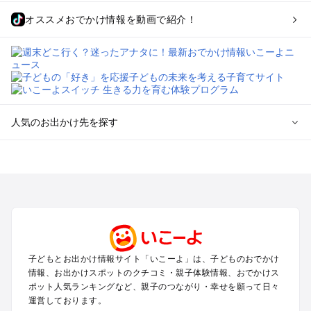
オススメおでかけ情報を動画で紹介！
人気のお出かけ先を探す
全国からプール子連れおでかけスポットを探す
北海道･東北のプールおでかけ
北陸･甲信越のプールおでかけ
関東のプールおでかけ
東海のプールおでかけ
関西のプールおでかけ
中国･四国のプールおでかけ
子どもとお出かけ情報サイト「いこーよ」は、子どものおでかけ
九州･沖縄のプールおでかけ
情報、お出かけスポットのクチコミ・親子体験情報、おでかけス
ポット人気ランキングなど、親子のつながり・幸せを願って日々
運営しております。
定番お出かけスポット