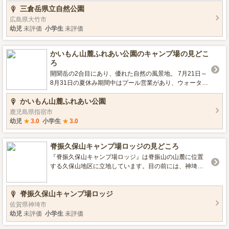
三倉岳県立自然公園
山ルートには公園内から直にアクセスできます。 キャン
プ場から車で約10分の産直市「マロンの里」から望む夕
広島県大竹市
日に染まる三つの峰が見どころです。 ■営業期間／営業時
幼児
未評価
小学生
未評価
間 通年開放 ◎休憩所 営業時間 9:00～17:00 休業日 水
曜日・12月28日～1月4日 ■設備 売店、デイキャンプエリ
かいもん山麓ふれあい公園のキャンプ場の見どこ
ア、フリーサイトエリア、駐車場、トイレ ■ロケーション
ろ
星空がきれい ■その他 事前予約不要。利用当日はサイト
管理のため、施設内休憩所で受付をお願いします。
開聞岳の2合目にあり、優れた自然の風景地。 7月21日～
8月31日の夏休み期間中はプール営業があり、ウォーター
スライダーや流水プールが楽しめます。 公園内は、そば
かいもん山麓ふれあい公園
打ち体験（要予約）やゴーカート（929m）、ミニゴルフ
（9h）、パークゴルフ（9h）など、体験やレジャーが充
鹿児島県指宿市
実しています。 ■営業期間／営業時間 4月1日～3月31日
幼児
★
3.0
小学生
★
3.0
9:00～17:00 ※毎週火曜日定休日 ※夏休み期間中（7/21-
8/31）、年末年始（12/29-1/3)、ゴールデンウィーク（4/
脊振久保山キャンプ場ロッジの見どころ
29-5/5） ■設備 売店、電源、キャンピングカーエリア、
デイキャンプエリア、フリーサイトエリア、駐車場、ト
『脊振久保山キャンプ場ロッジ』は脊振山の山麓に位置
イレ ■ロケーション 高原、星空がきれい ■宿泊について
する久保山地区に立地しています。目の前には、神埼市
ログハウス ■環境・サービス 予約必要
を代表する河川”城原川”が流れ、南側にはヅーベット山を
遠望できます。 当施設周辺は、佐賀市中心部や福岡市中
脊振久保山キャンプ場ロッジ
心部から車で1時間程度で来ることができる好立地から夏
場の避暑地として多くの観光客が毎年訪れています。 ま
佐賀県神埼市
た周辺には、脊振神社や後鳥羽神社、栄西禅師記念像、
幼児
未評価
小学生
未評価
蛤水道など先人の偉業の跡やミツバツツジやブナの原生