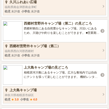
久川ふれあい広場
／営業時間 ５月１日～１０月３１日 ２４時間 ■設備 デイ
キャンプエリア,フリーサイトエリア,直火,駐車場,トイレ ■
福島県南会津郡南会津町
ロケーション 温泉,川遊びができる,釣りができる 、
幼児
未評価
小学生
未評価
西郷村営野外キャンプ場（第二）の見どころ
西郷村鶴生にある自然豊かなキャンプ場。川沿いにある
ため、川遊びや釣りを楽しむことができます。 ■営業期間
／営業時間 1月5日～12月28日 ■設備 デイキャンプエリ
ア,フリーサイトエリア,駐車場,トイレ ■ロケーション 高
西郷村営野外キャンプ場（第二）
原,川遊びができる,釣りができる,星空がきれい ■環境・サ
ービス 予約必要
福島県西白河郡西郷村
幼児
未評価
小学生
未評価
上大島キャンプ場の見どころ
相模原河川敷にあるキャンプ場。広大な敷地内では自由
にテントを張って楽しむことができます。 機材レンタル
あり、食材は持込となります。 駐車場台数は４５０台、
料金無料なのがうれしいポイント。 ■営業期間／営業時間
上大島キャンプ場
3月～11月（予約制） ※受付は午前9時から午後5時まで
■設備 売店,デイキャンプエリア,フリーサイトエリア,トイ
神奈川県相模原市緑区
レ シャワーあり（７月～９月のみ） ■ロケーション 川遊
幼児
★
3.0
小学生
★
4.0
びができる,釣りができる,星空がきれい ■環境・サービス
機材レンタル,予約必要