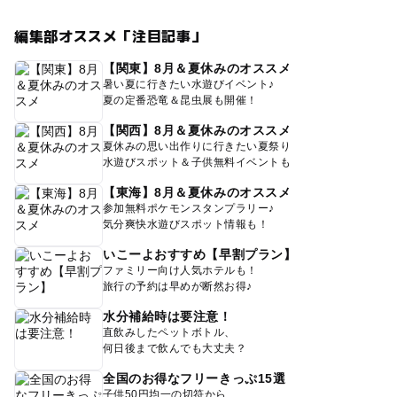
編集部オススメ「注目記事」
【関東】8月＆夏休みのオススメ
暑い夏に行きたい水遊びイベント♪
夏の定番恐竜＆昆虫展も開催！
【関西】8月＆夏休みのオススメ
夏休みの思い出作りに行きたい夏祭り
水遊びスポット＆子供無料イベントも
【東海】8月＆夏休みのオススメ
参加無料ポケモンスタンプラリー♪
気分爽快水遊びスポット情報も！
いこーよおすすめ【早割プラン】
ファミリー向け人気ホテルも！
旅行の予約は早めが断然お得♪
水分補給時は要注意！
直飲みしたペットボトル、
何日後まで飲んでも大丈夫？
全国のお得なフリーきっぷ15選
子供50円均一の切符から