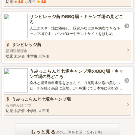
シマエナガなどの野鳥、ホタル・オニヤンマ・ザリガ
幼児
★
4.0
小学生
★
4.0
ニ・アゲハ蝶・クワガタ・カブトムシなどの昆虫、エゾ
シカ・キタキツネ・エゾリスなど、野生の仲間と一緒に
サンビレッジ茜のBBQ場・キャンプ場の見どこ
キャンプはいかがでしょうか？
ろ
人工芝スキー場に隣接し、緑豊かな自然を満喫できるキ
ャンプ場です。バンガローやテントサイトをはじめ、炊
事棟やバーベキューサイトがあり、大自然の中でアウト
サンビレッジ茜
ドアが楽しめます。 寝具のレンタルや、バーベキュー用
のコンロ、木炭や調理器具などのレンタルもできるのは
福岡県飯塚市
うれしいポイント。家族連れにはバンガローが人気です
幼児
未評価
小学生
未評価
が、テントサイトで本格的なキャンプを楽しむのもおス
スメです。 人工芝スキー体験の他、屋内運動場、レジャ
うみっこらんど七塚キャンプ場のBBQ場・キャ
ーゴルフなど、親子でと思う存分体を動かして楽しめま
ンプ場の見どころ
すよ。 ■営業期間／営業時間 4月1日～12月30 9時～17時
■設備 デイキャンプエリア, 駐車場, トイレ, お風呂 ■ロケ
松林と能登有料道路をはさんで、白尾海水浴場の美しい
ーション 川遊び, 星空がきれい ■宿泊について バンガロー
ビーチが続く高台に立地。1年を通じて日本海に沈む夕日
■環境・サービス 手ぶらでBBQプラン, 機材レンタル, 予
を眺められるキャンプ場です。 白尾海水浴場が徒歩10分
うみっこらんど七塚キャンプ場
約必要,人工芝スキー場体験
ほどの距離で、夏では海水浴も楽しめます。 キャンプ場
は芝できれいに整備され、共同洗い場も、トイレも掃除
石川県かほく市
が行き届き、快適に過ごす事が出来ますので、キャンプ
幼児
未評価
小学生
未評価
初心者にも安心です。 広い芝の中で、お好きな所にテン
トが張れます。 AC電源と水道付きのオートサイトは、21
区画あり、1区画が生垣で区切られているのでプライバシ
もっと見る
ーが守れます。フリーサイトは13張りのスペースがあ
次の15件を表示（全491件）