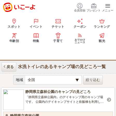
会員登録
プレゼント
メニュー
スポット
イベント
チケット
クーポン
ランキング
おでかけ
年齢別
特集
子育て
観光
ニュース
水洗トイレのあるキャンプ場の見どころ一覧
戻る
地域
静岡県立森林公園のキャンプの見どころ
「静岡県立森林公園内」のデイキャンプ用のキャンプ場
です。 公園内のデイキャンプサイトと炊飯棟を利用し
て、デイキャンプを楽しんでいただけます。 事前予約・
申請が必要です。利用料金についてのお問い合わせはバ
静岡県立森林公園
ードピア浜北まで。ご予約もバードピア浜北でお受けし