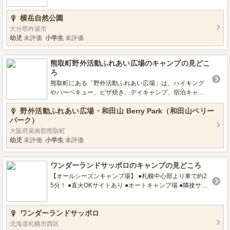
通年（イベント等により不定期にお休みあり） 8:00～17:
園内には複合遊具、展望台、巨石探検道、シカ園など、
横岳自然公園
00 ■設備 区画サイト、フリーオートサイト、フリーサイ
家族で楽しめる施設がたくさん。 天文台「よこだけキラ
ト 売店、ペダルボート、駐車場、自動販売機、トイレ、
ラ館」では星空案内人が、昼は太陽観察、夜は天体観察
大分県杵築市
水場、灰捨て場 リサイクルステーション（宿泊利用者様
をご案内いたします。 目いっぱい遊んだ後は、虫の音を
幼児
未評価
小学生
未評価
のみ有料にて利用可 9:00～11:00 300円／回） ■ロケ
BGMに満天の星を眺めながらゆったりお過ごしくださ
ーション 湖畔のキャンプ場
い。 ■設備情報 デイキャンプ可 水洗トイレあり 炊飯棟あ
熊取町野外活動ふれあい広場のキャンプの見どこ
り 遊具あり 天文台あり ■特徴 星がきれいなキャンプ場 ロ
ろ
グハウス（キッチン付き）6棟 フリーサイト（4m×4m）2
4区画 お風呂あり（宿泊者は無料で利用可）
熊取町にある「野外活動ふれあい広場」は、ハイキング
やバーベキュー、ピザ焼き、デイキャンプ、宿泊キャン
プを楽しみながら自然を満喫できる施設です。里山の保
野外活動ふれあい広場・和田山 Berry Park（和田山ベリー
全や森林資源の循環など、自然に関するボランティア活
パーク）
動にも参加が可能なので、家族みんなで自然のすばらし
さを満喫できます。 また、キャッチボールやサッカー、
大阪府泉南郡熊取町
ミニゲームなどができる広々した広場も完備。バーベキ
幼児
未評価
小学生
未評価
ューコンロ、炊飯鍋、カレー鍋、調理器具などの無料レ
ンタルが充実しているのもうれしいポイントです。 ■設備
ワンダーランドサッポロのキャンプの見どころ
情報 デイキャンプ可 温水シャワー有り 水洗トイレ有り ■
特徴 星がきれいなキャンプ場
【オールシーズンキャンプ場】 ●札幌中心部より車で約2
5分！ ●直火OKサイトあり ●オートキャンプ場 ●隣接サイ
トとの十分な距離感！ ●水洗トイレ・給湯室あり 自然の
地形を生かしたTAKIBIサイトと多目的広場を利用したSA
ワンダーランドサッポロ
KURAサイト。 札幌市内で夜空が綺麗なキャンプ場で
す。サイトによっては朝日も最高！！ クマゲラ・カモ・
北海道札幌市西区