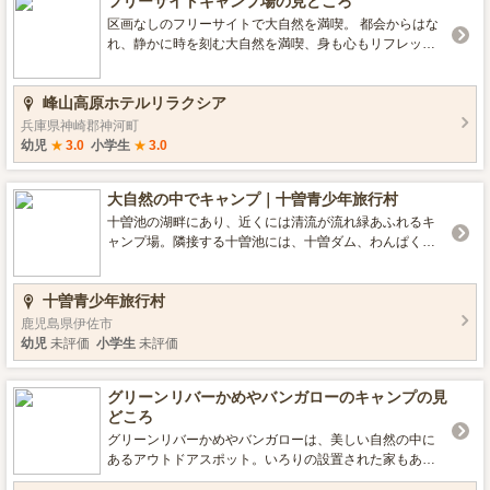
フリーサイトキャンプ場の見どころ
森の中で癒しの休日をどうぞ！ ■施設の情報 温水シ
ャワー(有料) 水洗トイレ ペット同伴可 キャンピングカー
区画なしのフリーサイトで大自然を満喫。 都会からはな
可 ダンプステーション付きサイト ■特徴 ドッグラン有り
れ、静かに時を刻む大自然を満喫、身も心もリフレッシ
■宿泊のタイプ 電源付き区画サイト フリーサイト トレー
ュすることができます。 キャンプ場はフリーサイトで芝
ラーハウス ゲル
生が一面に広がっています。 共同の炊事棟と水洗トイレ
峰山高原ホテルリラクシア
があります。ペットも同伴可能です。 避暑地であるた
め、日中は涼しく過ごせ、夜になると満天の星がご覧い
兵庫県神崎郡神河町
ただけます。 是非、ご家族・ご友人でお越しくださいま
幼児
★
3.0
小学生
★
3.0
せ。 ■設備情報 水洗トイレ 炊事場 駐車場 炭捨て場 ゴミ
ステーション 大浴場（ホテルリラクシア内） 売店（ホテ
大自然の中でキャンプ｜十曽青少年旅行村
ルリラクシア内） ■特徴 大浴場有 高原のキャンプ場 川遊
び可 ■宿泊のタイプ ホテル グランピング キャンプ場
十曽池の湖畔にあり、近くには清流が流れ緑あふれるキ
ャンプ場。隣接する十曽池には、十曽ダム、わんぱく広
場や憩いの広場、水草庭園などアウトドア派や家族連れ
など誰もが楽しめるように整備されています。石窯ピザ
十曽青少年旅行村
作成や五右衛門風呂もあり、体験活動も充実していま
す。 ■設備情報 コインシャワー有り（温水/5分100円）
鹿児島県伊佐市
水洗トイレ有り ■特徴 川遊び可 ■宿泊のタイプ コテ
幼児
未評価
小学生
未評価
ージ（キッチンなど水回り付き）有り バンガロー有り フ
リーサイト有り
グリーンリバーかめやバンガローのキャンプの見
どころ
グリーンリバーかめやバンガローは、美しい自然の中に
あるアウトドアスポット。いろりの設置された家もあ
り、日本の風情を味わいながら気軽にキャンプ体験がで