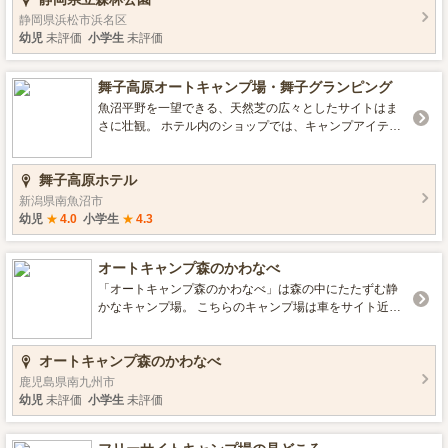
ております。 家族や友人と、森林に囲まれた環境での
静岡県浜松市浜名区
んびりとした時間を過ごしてみてはいかがでしょう。 ■施
幼児
未評価
小学生
未評価
設の情報 デイキャンプのみ。（利用時間は10：00～16：
00） 水洗トイレ有り ■宿泊のタイプ 宿泊不可。
舞子高原オートキャンプ場・舞子グランピング
魚沼平野を一望できる、天然芝の広々としたサイトはま
さに壮観。 ホテル内のショップでは、キャンプアイテム
の販売もあるので、忘れ物をしたときも安心！ 隣接する
舞子高原ホテルの温泉などを利用できるのもうれしいポ
舞子高原ホテル
イント。 家族みんなで大自然をいっぱい味わえるオート
キャンプを楽しみましょう。 【利用料金】 サイト使用料
新潟県南魚沼市
（1泊毎） 3,500円～5,500円 入場料（1泊毎） 大人1,
幼児
★
4.0
小学生
★
4.3
000円/小学生500円/未就学児無料 【チェックイン】 1
3：00～ 【チェックアウト】 ～11：00 【アーリーチ
オートキャンプ森のかわなべ
ェックイン】 9：00～ 【レイトチェックアウト】 ～
15：00 ■設備情報 水洗トイレ有り 車横づけ可 ペット同
「オートキャンプ森のかわなべ」は森の中にたたずむ静
伴可 キャンピングカー可 売店有り ■特徴 温泉有り 高原の
かなキャンプ場。 こちらのキャンプ場は車をサイト近く
キャンプ場 お風呂（入浴施設）有り
に停められる便利な形です。 炊事場やトイレ、シャワー
もサイトから近くて安心。 子供が遊べる遊具もあって楽
オートキャンプ森のかわなべ
しめます。 更には、ペット同伴OKでドッグラン完備なの
でワンちゃんも大喜び！ トレーラーハウスもあってテ
鹿児島県南九州市
ントに泊まる以外でもご家族やグループで楽しめます。
幼児
未評価
小学生
未評価
区画に分かれて専用電源ボックス利用できる区画サイト
や広場で開放感のあるリーズナブルなフリーサイトも！