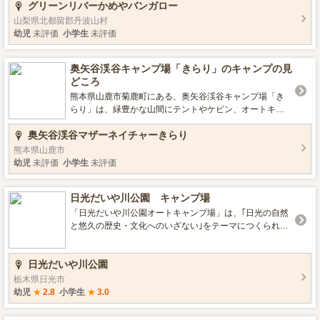
グリーンリバーかめやバンガロー
きます。 ■設備 電源、駐車場、トイレ、お風呂 ■ロケー
ション 温泉、川遊び、釣り、星空がきれい ※温泉は施設
山梨県北都留郡丹波山村
より徒歩5分の場所にあります ■宿泊について バンガロー
幼児
未評価
小学生
未評価
■環境・サービス 機材レンタル、予約必要
奥矢谷渓谷キャンプ場「きらり」のキャンプの見
どころ
熊本県山鹿市菊鹿町にある、奥矢谷渓谷キャンプ場「き
らり」は、緑豊かな山間にテントやケビン、オートキャ
ンプ場が広がる素敵な施設です。 ウォータースライダー
奥矢谷渓谷マザーネイチャーきらり
やローラースライダー、パットゴルフなどもあるので、
小さい子供達から大人まで、家族みんなで楽しく過ごす
熊本県山鹿市
ことができる、自然の中のレジャースポットとして人気
幼児
未評価
小学生
未評価
です。 夏場は天然の滝滑りが楽しめたり、ヤマメ釣りの
穴場としても有名です。 テントサイトは、各サイト全て
日光だいや川公園 キャンプ場
にかまどが付いているので手軽にバーベキューや焼き魚
をすることができます。電源ボックスも全てに設置して
「日光だいや川公園オートキャンプ場」は、｢日光の自然
あります。 そのほかバンガローやログハウスもありシャ
と悠久の歴史・文化へのいざない｣をテーマにつくられ
ワー、トイレ、冷蔵庫が完備されていますので、変わり
た、日光のレクリエーション広域公園です。 ■施設情報
やすい山の天気にも安心して過ごすことができます。 ■施
電話 0288-23-0201（キャンプ場直通） https://nikko-dai
日光だいや川公園
設情報 デイキャンプ可 温水シャワー有り 水洗トイレ有り
yagawapark.jp/parkguide/camp/ ■設備 ・売店、有料レン
電源付サイト有り ■特徴 高原のキャンプ場 川遊び可 釣り
タル ・炊事場、水道 ・シャワー室 ・水洗トイレ ・専用
栃木県日光市
ができるキャンプ場 ■宿泊のタイプ バンガロー・キャビ
駐車場 ■日帰り ・デイキャンプ ■宿泊 ・フリーテントサ
幼児
★
2.8
小学生
★
3.0
ン（キッチンなどの水回りなし）有り ログハウス（水回
イト ・オートキャンプサイト ・キャンピングカーサイト
りなし）有り フリーサイト有り お風呂（入浴施設）有
・キャビン４人用 ・キャビン４人用（バリアフリータイ