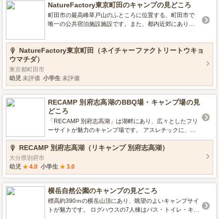
NatureFactory東京町田のキャンプの見どころ
プ） ・キャビン８人用
町田市の最高峰草戸山のふところに位置する、町田市で
唯一の公共宿泊施設施設です。また、都内近郊にありな
がら、豊かな自然の中で様々なアクティビティを楽しめ
るのは貴重です。テントサイトでのキャンプのほか、キ
NatureFactory東京町田（ネイチャーファクトリートウキョ
ャビン、有料宿泊施設も利用できます。デイキャンプの
ウマチダ）
方も楽しめるバーベキューはもちろん、ハイキングや自
然観察、バードウォッチングなど、家族それぞれの目的
東京都町田市
やスタイルに合わせて幅広く楽しめます。 ■設備情報 デ
幼児
未評価
小学生
未評価
イキャンプ可 温水シャワー有り 水洗トイレ有り ■特徴 川
遊び可 星がきれいなキャンプ場 直火（たき火）OK 手持
RECAMP 別府志高湖のBBQ場・キャンプ場の見
ち花火ＯＫ バンガロー・キャビンなど（キッチンなどの
どころ
水回りなし）有り お風呂（入浴施設）有り
「RECAMP 別府志高湖」は湖畔にあり、広々としたフリ
ーサイトが魅力のキャンプ場です。 アスレチックに、湖
ではペダルボート、白鳥や鯉へのえさやりなど、子ども
RECAMP 別府志高湖（リキャンプ 別府志高湖）
が喜びそうな遊びが盛りだくさん！ 標高600mに位置する
湖畔のキャンプ場で、場内はよく管理され、平地より気
大分県別府市
温が低く、夏場も涼しさを感じさせる志高湖を目の前に
幼児
★
4.0
小学生
★
3.0
過ごせるキャンプ場として人気があります。設備は水場
やトイレ、売店、自動販売機があり、駐車場も完備。 宿
横岳自然公園のキャンプの見どころ
泊のキャンプ、BBQ（デイキャンプ）を利用の際は、WE
Bサイトからの予約が必要となっています。 自然に囲ま
標高約390ｍの横岳山頂にあり、眺望のよいキャンプサイ
れた環境で、木々や花、湖を眺めながら過ごす時間はき
トが魅力です。 ログハウスの7人棟はバス・トイレ・キッ
っとみなさまを癒してくれます。 ■営業期間／営業時間
チンを完備しており、別荘感覚でご利用いただけます。