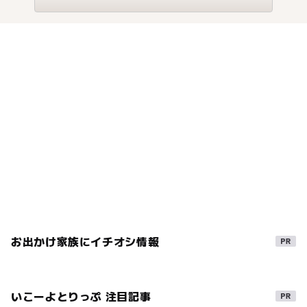
り、デイキャンプも可能です。 設備は、炊事場、水洗ト
イレ、温水シャワー、コインランドリーがあり、管理棟
ではキャンプ用品のレンタル、販売も行なっています。
また、バーベキューコーナーは、事前予約をすれば食材
も用意してもらえます。 白尾海水浴場すぐ側の高台にあ
る大型の博物館「海と渚の博物館」では、大人から子供
まで楽しめます。 ■営業期間／営業時間 4月13日～11月4
日 受付時間：9時～17時 （月曜定休、月曜が祝日の場合
は翌平日） ■設備 電源、キャンピングカーエリア、駐車
場、トイレ、デイキャンプエリア、フリーサイトエリ
ア、屋根付きエリア（雨でもOK） ■ロケーション 海辺、
釣り ■環境・サービス 機材レンタル、予約必要
お出かけ家族にイチオシ情報
いこーよとりっぷ 注目記事