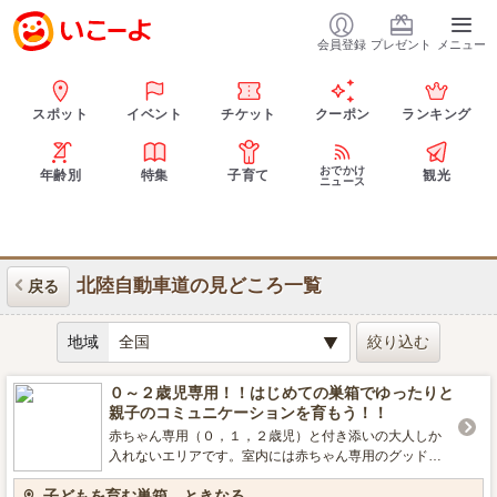
会員登録
プレゼント
メニュー
スポット
イベント
チケット
クーポン
ランキング
おでかけ
年齢別
特集
子育て
観光
ニュース
北陸自動車道の見どころ一覧
戻る
地域
０～２歳児専用！！はじめての巣箱でゆったりと
親子のコミュニケーションを育もう！！
赤ちゃん専用（０，１，２歳児）と付き添いの大人しか
入れないエリアです。室内には赤ちゃん専用のグッドト
イ（おもちゃ）がたくさんあり、保護者とお子様が楽し
子どもを育む巣箱 ときなる
くコミュニケーションを育む時間を提供します。