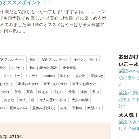
のオススメポイント！！
日 雨だと気持ちも下がってしまいますよね。。。 トン
も雨予報でも 楽しいっ❗安心っ❗快適っ❗ に楽しめるポ
めてみました😁 1番のオススメはやっぱり全天候型ア
雨を気に...
お出か
室内アスレチック
屋内
屋内アスレチック
子供とおでかけ
いこーよ
かけ
おでかけ
秋のお出かけ2024
全天候型
ファミリー
トンデミ
tondemi
楽しい
思い出
家族day
おでかけ
家族お出かけ
親子でおでかけ
親子でお出かけ
でかけ
景色
写真
映える
涼しい
快適
連休
遊ぶ
おとな
大人
親
大人の思い出作り
大人の体験
023
夏休み2024
夏休み(日帰り)
東京
平和島
大型バス
大人気！
保存
4713
件