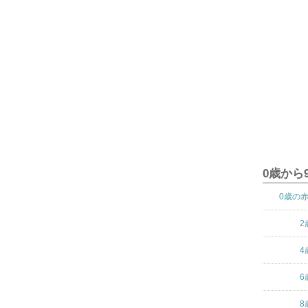
0歳から
0歳の
2
4
6
8