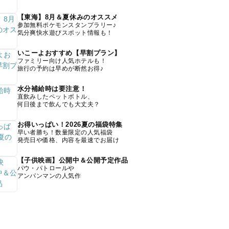
【東海】8月＆夏休みのオススメ
参加無料ポケモンスタンプラリー♪
気分爽快水遊びスポット情報も！
いこーよおすすめ【早割プラン】
ファミリー向け人気ホテルも！
旅行の予約は早めが断然お得♪
水分補給時は要注意！
直飲みしたペットボトル、
何日後まで飲んでも大丈夫？
お得いっぱい！2026夏の福袋特集
早い者勝ち！数量限定の人気福袋
発売日や価格、内容を最速でお届け
【子供映画】公開中＆公開予定作品
パウ・パトロールや
アンパンマンの人気作