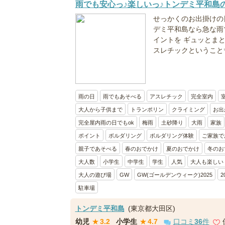
雨でも安心っ♪楽しいっ♪トンデミ平和島
せっかくのお出掛けの
デミ平和島なら急な雨で
イントを ギュッとまと
スレチックということ✨ 
雨の日
雨でもあそべる
アスレチック
完全室内
大人から子供まで
トランポリン
クライミング
お出
完全屋内雨の日でもok
梅雨
土砂降り
大雨
家族
ポイント
ボルダリング
ボルダリング体験
ご家族で
親子であそべる
春のおでかけ
夏のおでかけ
冬のお
大人数
小学生
中学生
学生
人気
大人も楽しい
大人の遊び場
GW
GW(ゴールデンウィーク)2025
2
駐車場
トンデミ平和島
(東京都大田区)
幼児
★
3.2
小学生
★
4.7
口コミ
36
件