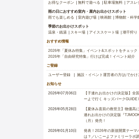
お得なクーポン
無料で遊べる
駐車場無料
アスレ
雨の日におすすめ室内・屋内お出かけスポット
雨でも楽しめる
室内遊び場
映画館
博物館・科学
季節のお出かけスポット
温泉・銭湯
スキー場
アイススケート場
潮干狩り
おすすめ情報
2026年「夏休み特集」イベント&スポットをチェック
2026年「自由研究特集」行けば完成！イベント紹介
ご登録
ユーザー登録
施設・イベント運営者の方(おでかけ
お知らせ
2026年07月06日
【子連れお出かけの決定版】全国6
ーよで行く キッズパークGUIDE
2026年05月28日
【夏休み直前の救世主】物価高に
連れお出かけの決定版『TJMOOK
（月）発売！
2026年01月10日
発表！2026年の新規開業テー
は？／いこーよファミリーラボ調査