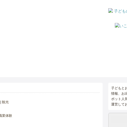
子どもと
情報、お
ポット人
観光
運営して
職業体験