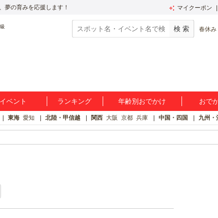
、夢の育みを応援します！
マイクーポン
春休み
イベント
ランキング
年齢別おでかけ
おで
東海
愛知
北陸・甲信越
関西
大阪
京都
兵庫
中国・四国
九州・