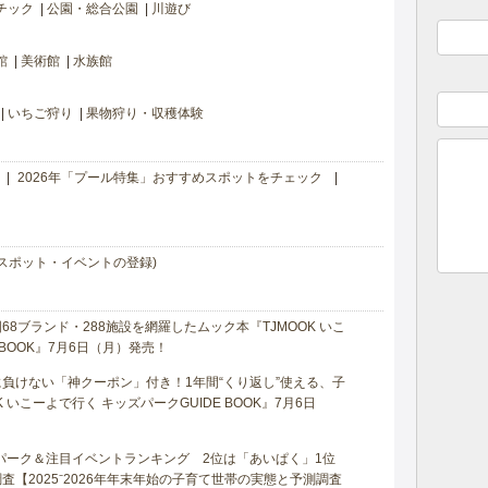
チック
公園・総合公園
川遊び
館
美術館
水族館
いちご狩り
果物狩り・収穫体験
2026年「プール特集」おすすめスポットをチェック
スポット・イベントの登録)
8ブランド・288施設を網羅したムック本『TJMOOK いこ
 BOOK』7月6日（月）発売！
負けない「神クーポン」付き！1年間“くり返し”使える、子
 いこーよで行く キッズパークGUIDE BOOK』7月6日
マパーク＆注目イベントランキング 2位は「あいぱく」1位
【2025⁻2026年年末年始の子育て世帯の実態と予測調査