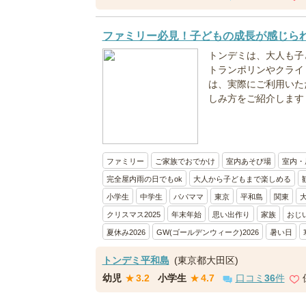
ファミリー必見！子どもの成長が感じら
トンデミは、大人も子
トランポリンやクライミン
は、実際にご利用いた
しみ方をご紹介します！
ファミリー
ご家族でおでかけ
室内あそび場
室内・
完全屋内雨の日でもok
大人から子どもまで楽しめる
小学生
中学生
パパママ
東京
平和島
関東
クリスマス2025
年末年始
思い出作り
家族
おじ
夏休み2026
GW(ゴールデンウィーク)2026
暑い日
トンデミ平和島
(東京都大田区)
幼児
★
3.2
小学生
★
4.7
口コミ
36
件