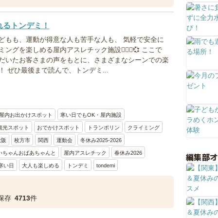
れるトンデミ！
どもも、運動が得意な人も苦手な人も、 気軽で安全に
グを楽しめる屋内アスレチック施設🤸🏻‍♂️💞 ここで
だいたお客さまの声をもとに、さまざまなシーンでの楽
 ぜひ最後まで読んで、トンデミ...
屋内お出かけスポット
寒い日でもOK・屋内施設
観光スポット
おでかけスポット
トランポリン
クライミング
大阪
枚方市
関西
運動会
冬休み2025-2026
いちゃんおばあちゃんと
屋内アスレチック
春休み2026
編集部
寒い日
大人も楽しめる
トンデミ
tondemi
保存
4713
件