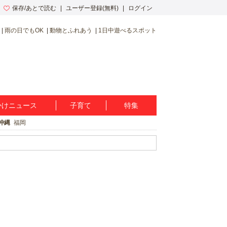
保存/あとで読む
ユーザー登録(無料)
ログイン
雨の日でもOK
動物とふれあう
1日中遊べるスポット
かけニュース
子育て
特集
沖縄
福岡