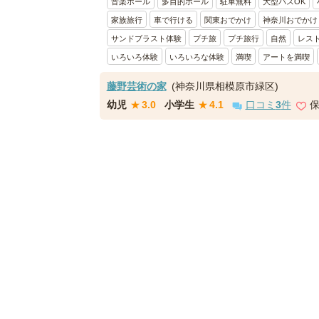
音楽ホール
多目的ホール
駐車無料
大型バスOK
家族旅行
車で行ける
関東おでかけ
神奈川おでかけ
サンドブラスト体験
プチ旅
プチ旅行
自然
レス
いろいろ体験
いろいろな体験
満喫
アートを満喫
藤野芸術の家
(神奈川県相模原市緑区)
幼児
★
3.0
小学生
★
4.1
口コミ
3
件