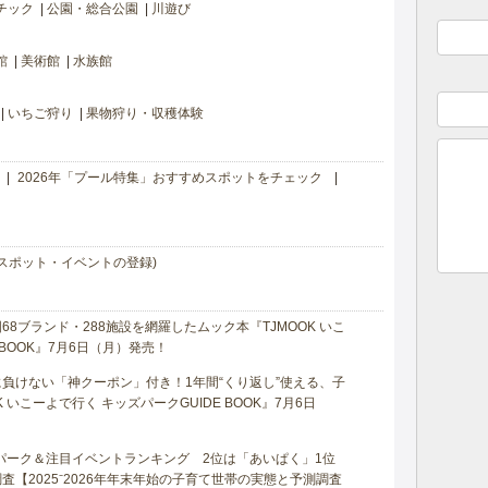
チック
公園・総合公園
川遊び
館
美術館
水族館
いちご狩り
果物狩り・収穫体験
2026年「プール特集」おすすめスポットをチェック
スポット・イベントの登録)
8ブランド・288施設を網羅したムック本『TJMOOK いこ
 BOOK』7月6日（月）発売！
負けない「神クーポン」付き！1年間“くり返し”使える、子
 いこーよで行く キッズパークGUIDE BOOK』7月6日
マパーク＆注目イベントランキング 2位は「あいぱく」1位
【2025⁻2026年年末年始の子育て世帯の実態と予測調査