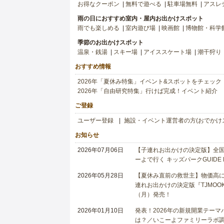
お得なクーポン
無料で遊べる
駐車場無料
アスレ
雨の日におすすめ室内・屋内お出かけスポット
雨でも楽しめる
室内遊び場
映画館
博物館・科学
季節のお出かけスポット
温泉・銭湯
スキー場
アイススケート場
潮干狩り
おすすめ情報
2026年「夏休み特集」イベント&スポットをチェック
2026年「自由研究特集」行けば完成！イベント紹介
ご登録
ユーザー登録
施設・イベント運営者の方(おでかけ
お知らせ
2026年07月06日
【子連れお出かけの決定版】全国6
ーよで行く キッズパークGUIDE
2026年05月28日
【夏休み直前の救世主】物価高に
連れお出かけの決定版『TJMOOK
（月）発売！
2026年01月10日
発表！2026年の新規開業テー
は？／いこーよファミリーラボ調査