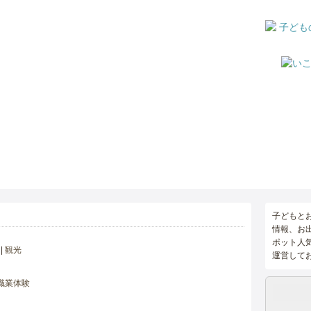
子どもと
情報、お
ポット人
観光
運営して
職業体験