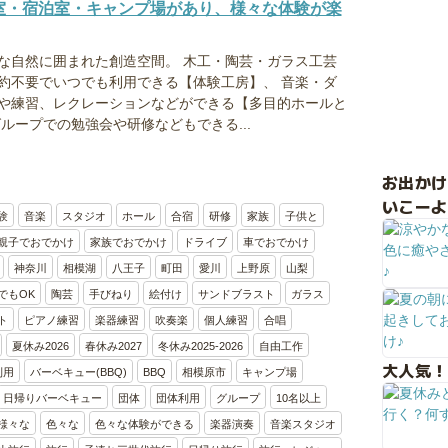
室・宿泊室・キャンプ場があり、様々な体験が楽
豊な自然に囲まれた創造空間。 木工・陶芸・ガラス工芸
約不要でいつでも利用できる【体験工房】、 音楽・ダ
や練習、レクレーションなどができる【多目的ホールと
ループでの勉強会や研修などもできる...
お出か
いこーよ
験
音楽
スタジオ
ホール
合宿
研修
家族
子供と
親子でおでかけ
家族でおでかけ
ドライブ
車でおでかけ
神奈川
相模湖
八王子
町田
愛川
上野原
山梨
でもOK
陶芸
手びねり
絵付け
サンドブラスト
ガラス
ト
ピアノ練習
楽器練習
吹奏楽
個人練習
合唱
夏休み2026
春休み2027
冬休み2025-2026
自由工作
大人気！
利用
バーベキュー(BBQ)
BBQ
相模原市
キャンプ場
日帰りバーベキュー
団体
団体利用
グループ
10名以上
様々な
色々な
色々な体験ができる
楽器演奏
音楽スタジオ