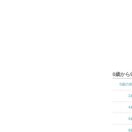
0歳から
0歳の
2
4
6
8