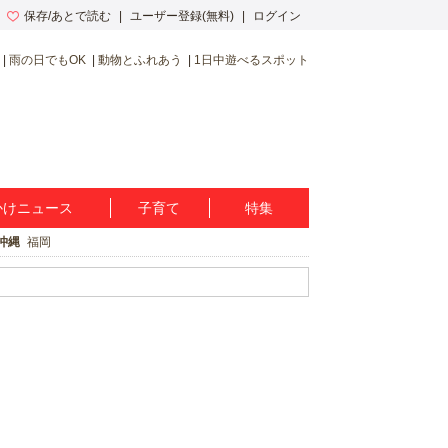
保存/あとで読む
ユーザー登録(無料)
ログイン
雨の日でもOK
動物とふれあう
1日中遊べるスポット
かけニュース
子育て
特集
沖縄
福岡