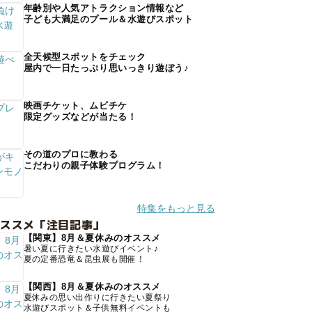
年齢別や人気アトラクション情報など
子ども大満足のプール＆水遊びスポット
全天候型スポットをチェック
屋内で一日たっぷり思いっきり遊ぼう♪
映画チケット、ムビチケ
限定グッズなどが当たる！
その道のプロに教わる
こだわりの親子体験プログラム！
特集をもっと見る
オススメ「注目記事」
【関東】8月＆夏休みのオススメ
暑い夏に行きたい水遊びイベント♪
夏の定番恐竜＆昆虫展も開催！
【関西】8月＆夏休みのオススメ
夏休みの思い出作りに行きたい夏祭り
水遊びスポット＆子供無料イベントも