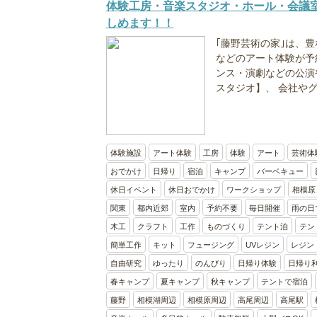
体験工房・音楽スタジオ・ホール・会議
しめます！！
｢藤野芸術の家｣は、
などのアート体験が予
ンス・演劇などの公演
スタジオ】、 会社やグ
体験施設
アート体験
工房
体験
アート
芸術体
おでかけ
日帰り
宿泊
キャンプ
バーベキュー
休日イベント
休日おでかけ
ワークショップ
相模原
関東
都内近郊
室内
予約不要
毎日開催
雨の日
木工
クラフト
工作
ものづくり
テント泊
テン
簡単工作
キット
フュージング
UVレジン
レジン
自由研究
ゆったり
のんびり
日帰り体験
日帰り
春キャンプ
夏キャンプ
秋キャンプ
テントで宿泊
藤野
相模湖周辺
相模原周辺
高尾周辺
高尾駅