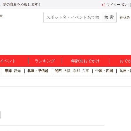
、夢の育みを応援します！
マイクーポン
春休み
イベント
ランキング
年齢別おでかけ
おで
東海
愛知
北陸・甲信越
関西
大阪
京都
兵庫
中国・四国
九州・