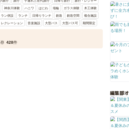
小旅行
旅行
子連れ三世代旅行
日帰り旅行
旅行・レジャー
神奈川体験
ハニワ
はにわ
埴輪
ガラス体験
木工体験
トラン併設
ランチ
日帰りランチ
創造
創造空間
複合施設
レクレーション
音楽施設
大型バス
大型バス可
期間限定
保存
428
件
編集部