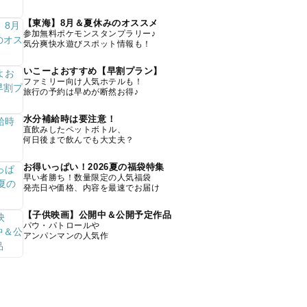
【東海】8月＆夏休みのオススメ
参加無料ポケモンスタンプラリー♪
気分爽快水遊びスポット情報も！
いこーよおすすめ【早割プラン】
ファミリー向け人気ホテルも！
旅行の予約は早めが断然お得♪
水分補給時は要注意！
直飲みしたペットボトル、
何日後まで飲んでも大丈夫？
お得いっぱい！2026夏の福袋特集
早い者勝ち！数量限定の人気福袋
発売日や価格、内容を最速でお届け
【子供映画】公開中＆公開予定作品
パウ・パトロールや
アンパンマンの人気作