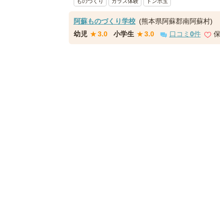
ものづくり
ガラス体験
トンボ玉
阿蘇ものづくり学校
(熊本県阿蘇郡南阿蘇村)
幼児
★
3.0
小学生
★
3.0
口コミ
0
件