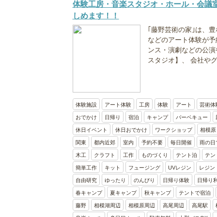
体験工房・音楽スタジオ・ホール・会議
しめます！！
｢藤野芸術の家｣は、
などのアート体験が予
ンス・演劇などの公演
スタジオ】、 会社やグ
体験施設
アート体験
工房
体験
アート
芸術体
おでかけ
日帰り
宿泊
キャンプ
バーベキュー
休日イベント
休日おでかけ
ワークショップ
相模原
関東
都内近郊
室内
予約不要
毎日開催
雨の日
木工
クラフト
工作
ものづくり
テント泊
テン
簡単工作
キット
フュージング
UVレジン
レジン
自由研究
ゆったり
のんびり
日帰り体験
日帰り
春キャンプ
夏キャンプ
秋キャンプ
テントで宿泊
藤野
相模湖周辺
相模原周辺
高尾周辺
高尾駅