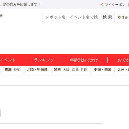
、夢の育みを応援します！
マイクーポン
春休み
イベント
ランキング
年齢別おでかけ
おで
東海
愛知
北陸・甲信越
関西
大阪
京都
兵庫
中国・四国
九州・