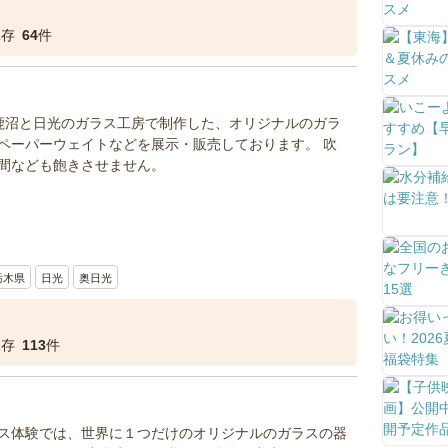
保存
64
件
鹿沼と日光のガラス工房で制作した、オリジナルのガラ
ペーパーウェイトなどを展示・販売しております。 吹
間なども飽きさせません。
栃木県
日光
奥日光
保存
113
件
ス体験では、世界に１つだけのオリジナルのガラスの器