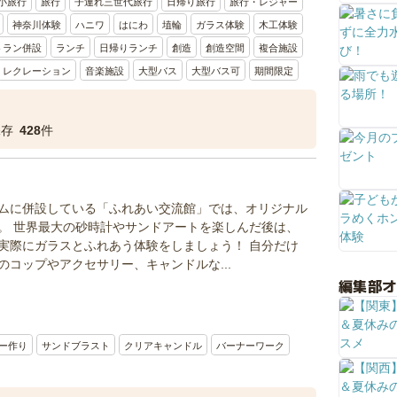
小旅行
旅行
子連れ三世代旅行
日帰り旅行
旅行・レジャー
神奈川体験
ハニワ
はにわ
埴輪
ガラス体験
木工体験
トラン併設
ランチ
日帰りランチ
創造
創造空間
複合施設
レクレーション
音楽施設
大型バス
大型バス可
期間限定
保存
428
件
ムに併設している「ふれあい交流館」では、オリジナル
。 世界最大の砂時計やサンドアートを楽しんだ後は、
実際にガラスとふれあう体験をしましょう！ 自分だけ
コップやアクセサリー、キャンドルな...
編集部
ー作り
サンドブラスト
クリアキャンドル
バーナーワーク