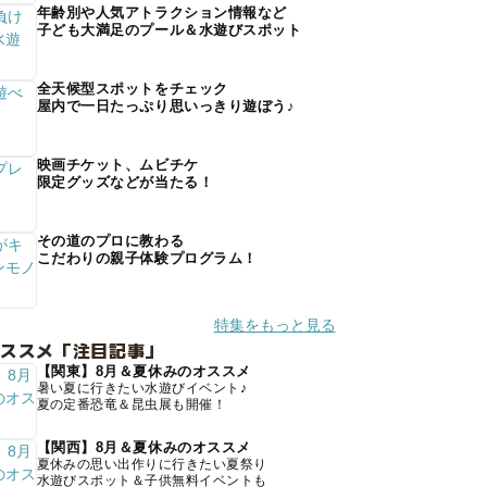
年齢別や人気アトラクション情報など
子ども大満足のプール＆水遊びスポット
全天候型スポットをチェック
屋内で一日たっぷり思いっきり遊ぼう♪
映画チケット、ムビチケ
限定グッズなどが当たる！
その道のプロに教わる
こだわりの親子体験プログラム！
特集をもっと見る
オススメ「注目記事」
【関東】8月＆夏休みのオススメ
暑い夏に行きたい水遊びイベント♪
夏の定番恐竜＆昆虫展も開催！
【関西】8月＆夏休みのオススメ
夏休みの思い出作りに行きたい夏祭り
水遊びスポット＆子供無料イベントも