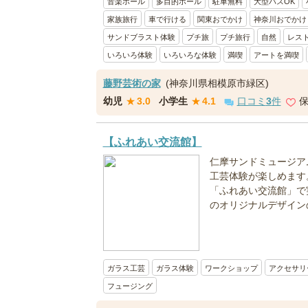
音楽ホール
多目的ホール
駐車無料
大型バスOK
家族旅行
車で行ける
関東おでかけ
神奈川おでかけ
サンドブラスト体験
プチ旅
プチ旅行
自然
レス
いろいろ体験
いろいろな体験
満喫
アートを満喫
藤野芸術の家
(神奈川県相模原市緑区)
幼児
★
3.0
小学生
★
4.1
口コミ
3
件
【ふれあい交流館】
仁摩サンドミュージア
工芸体験が楽しめます
「ふれあい交流館」で
のオリジナルデザインの
ガラス工芸
ガラス体験
ワークショップ
アクセサリ
フュージング