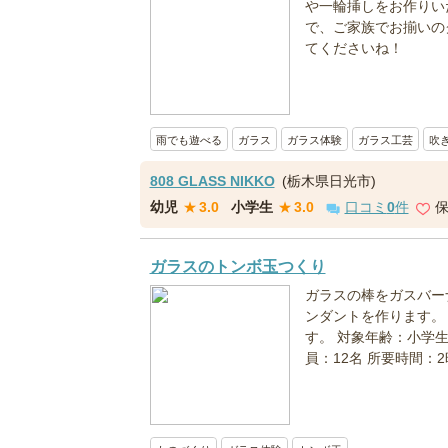
や一輪挿しをお作りい
で、ご家族でお揃いの
てくださいね！
雨でも遊べる
ガラス
ガラス体験
ガラス工芸
吹
808 GLASS NIKKO
(栃木県日光市)
幼児
★
3.0
小学生
★
3.0
口コミ
0
件
ガラスのトンボ玉つくり
ガラスの棒をガスバー
ンダントを作ります。
す。 対象年齢：小学
員：12名 所要時間：