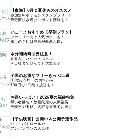
【東海】8月＆夏休みのオススメ
参加無料ポケモンスタンプラリー♪
気分爽快水遊びスポット情報も！
いこーよおすすめ【早割プラン】
ファミリー向け人気ホテルも！
旅行の予約は早めが断然お得♪
水分補給時は要注意！
直飲みしたペットボトル、
何日後まで飲んでも大丈夫？
全国のお得なフリーきっぷ15選
子供50円均一の切符から
100円で1日乗り放題も！
お得いっぱい！2026夏の福袋特集
早い者勝ち！数量限定の人気福袋
発売日や価格、内容を最速でお届け
【子供映画】公開中＆公開予定作品
パウ・パトロールや
アンパンマンの人気作