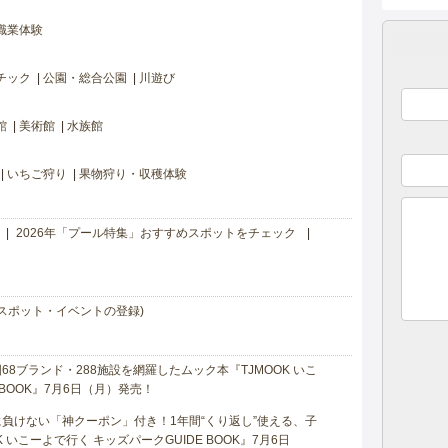
職業体験
チック
公園・総合公園
川遊び
館
美術館
水族館
いちご狩り
果物狩り・収穫体験
2026年「プール特集」おすすめスポットをチェック
スポット・イベントの登録)
8ブランド・288施設を網羅したムック本『TJMOOK いこ
 BOOK』7月6日（月）発売！
負けない「神クーポン」付き！1年間“くり返し”使える、子
 いこーよで行く キッズパークGUIDE BOOK』7月6日