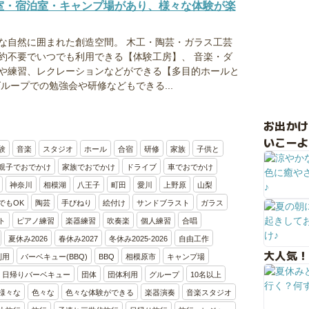
室・宿泊室・キャンプ場があり、様々な体験が楽
豊な自然に囲まれた創造空間。 木工・陶芸・ガラス工芸
約不要でいつでも利用できる【体験工房】、 音楽・ダ
や練習、レクレーションなどができる【多目的ホールと
ループでの勉強会や研修などもできる...
お出か
いこーよ
験
音楽
スタジオ
ホール
合宿
研修
家族
子供と
親子でおでかけ
家族でおでかけ
ドライブ
車でおでかけ
神奈川
相模湖
八王子
町田
愛川
上野原
山梨
でもOK
陶芸
手びねり
絵付け
サンドブラスト
ガラス
ト
ピアノ練習
楽器練習
吹奏楽
個人練習
合唱
夏休み2026
春休み2027
冬休み2025-2026
自由工作
大人気！
利用
バーベキュー(BBQ)
BBQ
相模原市
キャンプ場
日帰りバーベキュー
団体
団体利用
グループ
10名以上
様々な
色々な
色々な体験ができる
楽器演奏
音楽スタジオ