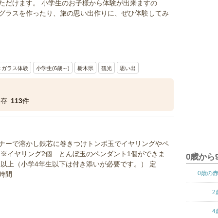
ただけます。 小学生のお子様から体験が出来ますの
グラスを作ったり、旅の思い出作りに、ぜひ体験してみ
きガラス体験
小学生(6歳～)
栃木県
観光
思い出
保存
113
件
ナーで溶かし鉄芯に巻きつけトンボ玉でイヤリングやペ
 ※イヤリング2個 とんぼ玉のペンダント1個ができま
0歳から
生以上（小学4年生以下は付き添いが必要です。） 定
0歳の
2時間
2
4