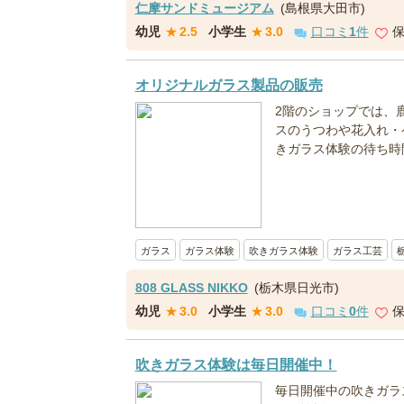
仁摩サンドミュージアム
(島根県大田市)
幼児
★
2.5
小学生
★
3.0
口コミ
1
件
オリジナルガラス製品の販売
2階のショップでは、
スのうつわや花入れ・
きガラス体験の待ち時
ガラス
ガラス体験
吹きガラス体験
ガラス工芸
808 GLASS NIKKO
(栃木県日光市)
幼児
★
3.0
小学生
★
3.0
口コミ
0
件
吹きガラス体験は毎日開催中！
毎日開催中の吹きガラ