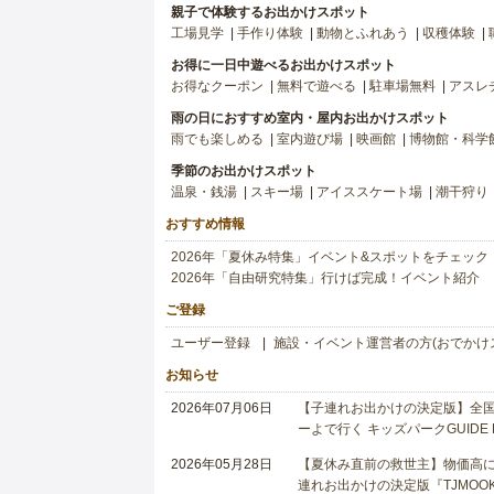
親子で体験するお出かけスポット
工場見学
手作り体験
動物とふれあう
収穫体験
お得に一日中遊べるお出かけスポット
お得なクーポン
無料で遊べる
駐車場無料
アスレ
雨の日におすすめ室内・屋内お出かけスポット
雨でも楽しめる
室内遊び場
映画館
博物館・科学
季節のお出かけスポット
温泉・銭湯
スキー場
アイススケート場
潮干狩り
おすすめ情報
2026年「夏休み特集」イベント&スポットをチェック
2026年「自由研究特集」行けば完成！イベント紹介
ご登録
ユーザー登録
施設・イベント運営者の方(おでかけ
お知らせ
2026年07月06日
【子連れお出かけの決定版】全国6
ーよで行く キッズパークGUIDE
2026年05月28日
【夏休み直前の救世主】物価高に
連れお出かけの決定版『TJMOOK