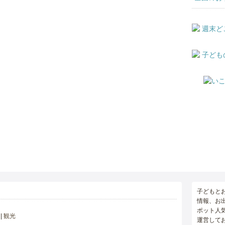
子どもと
情報、お
ポット人
観光
運営して