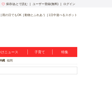
保存/あとで読む
ユーザー登録(無料)
ログイン
雨の日でもOK
動物とふれあう
1日中遊べるスポット
かけニュース
子育て
特集
沖縄
福岡