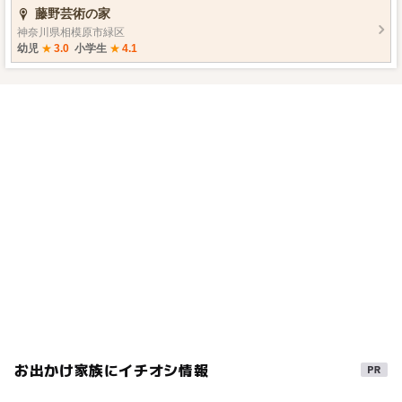
藤野芸術の家
どの公演や練習、レクレーションなどができる【多目的
ホールとスタジオ】、 会社やグループでの勉強会や研修
神奈川県相模原市緑区
などもできる【会議室】、 テント泊や日帰りのバーベキ
幼児
★
3.0
小学生
★
4.1
ューが楽しめる【キャンプ場】、 さらに、家族やグルー
プ、団体でも宿泊可能な【宿泊室】、 宿泊時の夕・朝
食、日帰りランチも可能な【レストラン】も併設。 気軽
に日帰りでも、ゆったり宿泊でも、日常から離れて、好
きなことをすきなだけ！
お出かけ家族にイチオシ情報