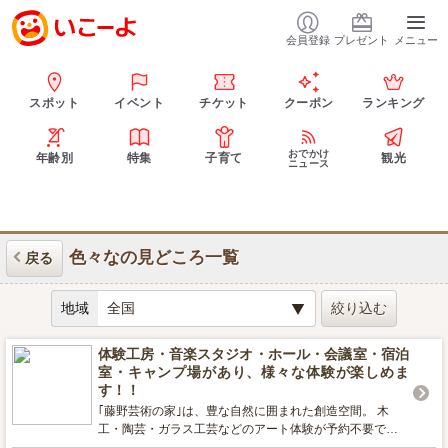
会員登録
プレゼント
メニュー
スポット
イベント
チケット
クーポン
ランキング
おでかけ
年齢別
特集
子育て
観光
ニュース
色々なの見どころ一覧
戻る
地域
体験工房・音楽スタジオ・ホール・会議室・宿泊
室・キャンプ場があり、様々な体験が楽しめま
す！！
｢藤野芸術の家｣は、豊な自然に囲まれた創造空間。 木
工・陶芸・ガラス工芸などのアート体験が予約不要でい
つでも利用できる【体験工房】、 音楽・ダンス・演劇な