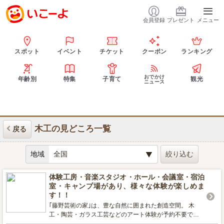
会員登録
プレゼント
メニュー
スポット
イベント
チケット
クーポン
ランキング
おでかけ
年齢別
特集
子育て
観光
ニュース
木工の見どころ一覧
戻る
地域
体験工房・音楽スタジオ・ホール・会議室・宿泊
室・キャンプ場があり、様々な体験が楽しめま
す！！
｢藤野芸術の家｣は、豊な自然に囲まれた創造空間。 木
工・陶芸・ガラス工芸などのアート体験が予約不要でい
つでも利用できる【体験工房】、 音楽・ダンス・演劇な