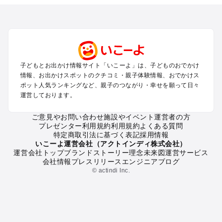
北海道･東北のプールおでかけ
北陸･甲信越のプールおでかけ
関東のプールおでかけ
東海のプールおでかけ
関西のプールおでかけ
中国･四国のプールおでかけ
子どもとお出かけ情報サイト「いこーよ」は、子どものおでかけ
九州･沖縄のプールおでかけ
情報、お出かけスポットのクチコミ・親子体験情報、おでかけス
ポット人気ランキングなど、親子のつながり・幸せを願って日々
運営しております。
定番お出かけスポット
遊園地
ご意見やお問い合わせ
施設やイベント運営者の方
動物園
プレゼンター利用規約
利用規約
よくある質問
バーベキュー
特定商取引法に基づく表記
採用情報
釣り
いこーよ運営会社（アクトインディ株式会社）
運営会社トップ
ブランドストーリー
理念
未来図
運営サービス
牧場
会社情報
プレスリリース
エンジニアブログ
プール
© actindi Inc.
アスレチック
公園・総合公園
観光