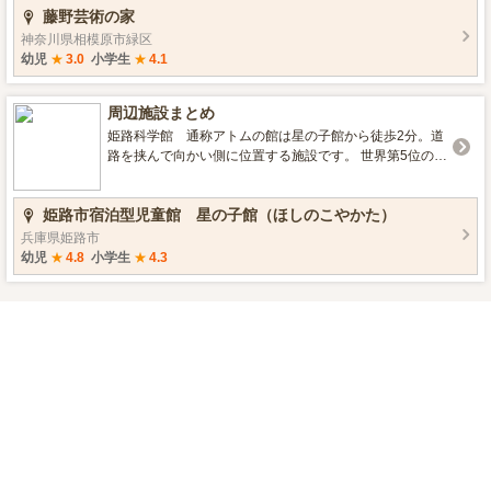
藤野芸術の家
どの公演や練習、レクレーションなどができる【多目的
ホールとスタジオ】、 会社やグループでの勉強会や研修
神奈川県相模原市緑区
などもできる【会議室】、 テント泊や日帰りのバーベキ
幼児
★
3.0
小学生
★
4.1
ューが楽しめる【キャンプ場】、 さらに、家族やグルー
プ、団体でも宿泊可能な【宿泊室】、 宿泊時の夕・朝
周辺施設まとめ
食、日帰りランチも可能な【レストラン】も併設。 気軽
姫路科学館 通称アトムの館は星の子館から徒歩2分。道
に日帰りでも、ゆったり宿泊でも、日常から離れて、好
路を挟んで向かい側に位置する施設です。 世界第5位のプ
きなことをすきなだけ！
ラネタリウムや体験型の科学を学べる施設が充実。星の
子館では宿泊者に期間限定で割引チケットをプレゼント
姫路市宿泊型児童館 星の子館（ほしのこやかた）
していますので、ご宿泊の際はご確認ください。H27年
は1月~3月30日宿泊の期間限定です。
兵庫県姫路市
幼児
★
4.8
小学生
★
4.3