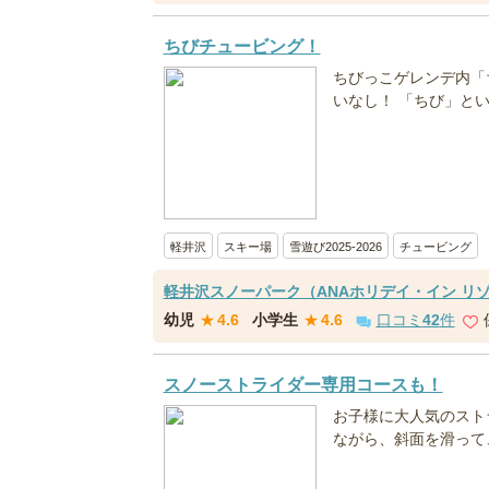
ちびチュービング！
ちびっこゲレンデ内「
いなし！ 「ちび」と
軽井沢
スキー場
雪遊び2025-2026
チュービング
軽井沢スノーパーク（ANAホリデイ・イン リ
幼児
★
4.6
小学生
★
4.6
口コミ
42
件
スノーストライダー専用コースも！
お子様に大人気のストラ
ながら、斜面を滑って