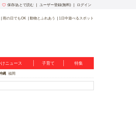
保存/あとで読む
ユーザー登録(無料)
ログイン
雨の日でもOK
動物とふれあう
1日中遊べるスポット
かけニュース
子育て
特集
沖縄
福岡