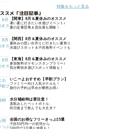
特集をもっと見る
オススメ「注目記事」
【関東】8月＆夏休みのオススメ
暑い夏に行きたい水遊びイベント♪
夏の定番恐竜＆昆虫展も開催！
【関西】8月＆夏休みのオススメ
夏休みの思い出作りに行きたい夏祭り
水遊びスポット＆子供無料イベントも
【東海】8月＆夏休みのオススメ
参加無料ポケモンスタンプラリー♪
気分爽快水遊びスポット情報も！
いこーよおすすめ【早割プラン】
ファミリー向け人気ホテルも！
旅行の予約は早めが断然お得♪
水分補給時は要注意！
直飲みしたペットボトル、
何日後まで飲んでも大丈夫？
全国のお得なフリーきっぷ15選
子供50円均一の切符から
100円で1日乗り放題も！