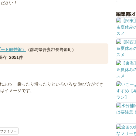
ください！
編集部
ゾート軽井沢）
(群馬県吾妻郡長野原町)
保存
2051
件
わふわ！ 乗ったり滑ったりといろいろな 遊び方ができ
真はイメージです。
ファミリー