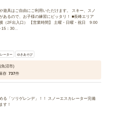
や遊具はご自由にご利用いただけます。 スキー、スノ
があるので、お子様の練習にピッタリ！ ■長峰エリア
（2F出入口） 【営業時間】 土曜・日曜・祝日 9:00
5：30...
レーター
ゆきあそび
南魚沼市)
保存
737
件
める「ソリゲレンデ」！！ スノーエスカレーター完備
ます！