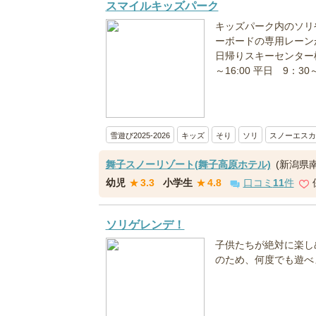
スマイルキッズパーク
キッズパーク内のソリ
ーボードの専用レーン
日帰りスキーセンター横
～16:00 平日 9：30～1
雪遊び2025-2026
キッズ
そり
ソリ
スノーエスカ
舞子スノーリゾート(舞子高原ホテル)
(新潟県
幼児
★
3.3
小学生
★
4.8
口コミ
11
件
ソリゲレンデ！
子供たちが絶対に楽し
のため、何度でも遊べ