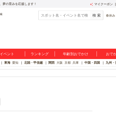
、夢の育みを応援します！
マイクーポン
春休み
イベント
ランキング
年齢別おでかけ
おで
東海
愛知
北陸・甲信越
関西
大阪
京都
兵庫
中国・四国
九州・