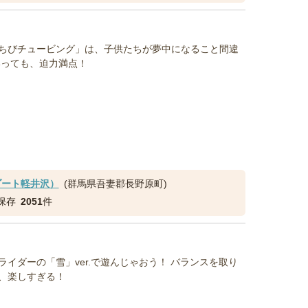
ちびチュービング」は、子供たちが夢中になること間違
いっても、迫力満点！
ゾート軽井沢）
(群馬県吾妻郡長野原町)
保存
2051
件
イダーの「雪」ver.で遊んじゃおう！ バランスを取り
、楽しすぎる！