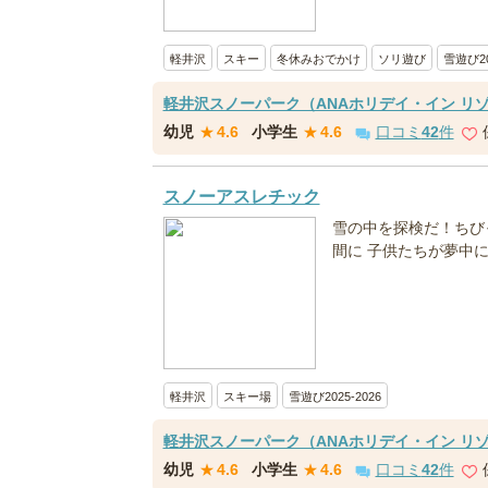
軽井沢
スキー
冬休みおでかけ
ソリ遊び
雪遊び20
軽井沢スノーパーク（ANAホリデイ・イン リ
幼児
★
4.6
小学生
★
4.6
口コミ
42
件
スノーアスレチック
雪の中を探検だ！ちび
間に 子供たちが夢中
軽井沢
スキー場
雪遊び2025-2026
軽井沢スノーパーク（ANAホリデイ・イン リ
幼児
★
4.6
小学生
★
4.6
口コミ
42
件