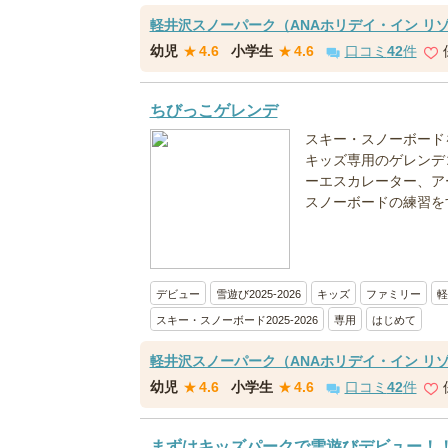
軽井沢スノーパーク（ANAホリデイ・イン リ
幼児
★
4.6
小学生
★
4.6
口コミ
42
件
ちびっこゲレンデ
スキー・スノーボード
キッズ専用のゲレンデ
ーエスカレーター、ア
スノーボードの練習を
デビュー
雪遊び2025-2026
キッズ
ファミリー
軽
スキー・スノーボード2025-2026
専用
はじめて
軽井沢スノーパーク（ANAホリデイ・イン リ
幼児
★
4.6
小学生
★
4.6
口コミ
42
件
まずはキッズパークで雪遊びデビュー！