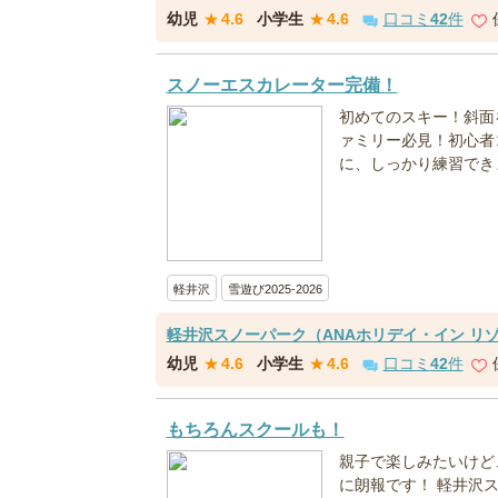
幼児
★
4.6
小学生
★
4.6
口コミ
42
件
スノーエスカレーター完備！
初めてのスキー！斜面
ァミリー必見！初心者
に、しっかり練習でき
軽井沢
雪遊び2025-2026
軽井沢スノーパーク（ANAホリデイ・イン リ
幼児
★
4.6
小学生
★
4.6
口コミ
42
件
もちろんスクールも！
親子で楽しみたいけど
に朗報です！ 軽井沢