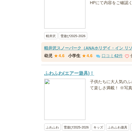
HPにて内容をご確認
軽井沢
雪遊び2025-2026
軽井沢スノーパーク（ANAホリデイ・イン リ
幼児
★
4.6
小学生
★
4.6
口コミ
42
件
ふわふわ(エアー遊具)！
子供たちに大人気のふ
て楽しさ満載！ ※写
ふわふわ
雪遊び2025-2026
キッズ
ふわふわ遊具