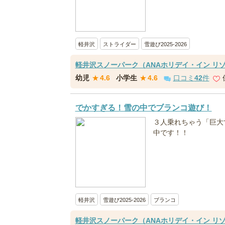
軽井沢
ストライダー
雪遊び2025-2026
軽井沢スノーパーク（ANAホリデイ・イン リ
幼児
★
4.6
小学生
★
4.6
口コミ
42
件
でかすぎる！雪の中でブランコ遊び！
３人乗れちゃう「巨大
中です！！
軽井沢
雪遊び2025-2026
ブランコ
軽井沢スノーパーク（ANAホリデイ・イン リ