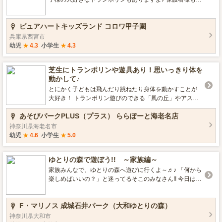
子様と一緒に遊べる遊具となっておりますのでお子様と
おもいっきり一緒に遊んでください♪
ピュアハートキッズランド コロワ甲子園
兵庫県西宮市
幼児
★
4.3
小学生
★
4.3
芝生にトランポリンや遊具あり！思いっきり体を
動かして♪
とにかく子どもは飛んだり跳ねたり身体を動かすことが
大好き！ トランポリン遊びのできる「風の丘」やアスレ
チックで思いっきり楽しもう♪
あそびパークPLUS（プラス） ららぽーと海老名店
神奈川県海老名市
幼児
★
4.6
小学生
★
5.0
ゆとりの森で遊ぼう!! ～家族編～
家族みんなで、ゆとりの森へ遊びに行くよ～♬♪ 「何から
楽しめばいいの？」と迷ってるそこのみなさん!! 今日は、
素敵な休日の過ごし方を一日マルッと紹介しますよ!?ぜ
ひ、最後までお付き合いください（＾Ａ＾）/
F・マリノス 成城石井パーク（大和ゆとりの森）
神奈川県大和市