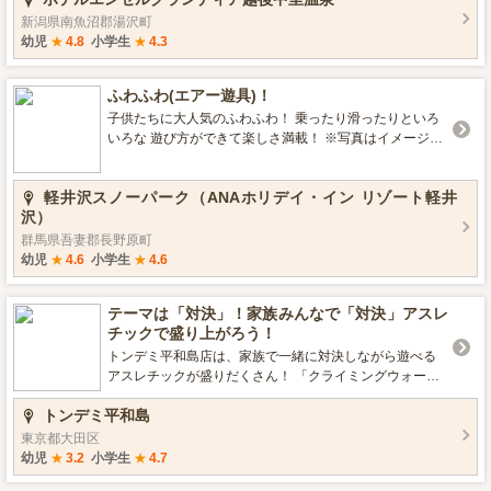
新潟県南魚沼郡湯沢町
幼児
★
4.8
小学生
★
4.3
ふわふわ(エアー遊具)！
子供たちに大人気のふわふわ！ 乗ったり滑ったりといろ
いろな 遊び方ができて楽しさ満載！ ※写真はイメージで
す。
軽井沢スノーパーク（ANAホリデイ・イン リゾート軽井
沢）
群馬県吾妻郡長野原町
幼児
★
4.6
小学生
★
4.6
テーマは「対決」！家族みんなで「対決」アスレ
チックで盛り上がろう！
トンデミ平和島店は、家族で一緒に対決しながら遊べる
アスレチックが盛りだくさん！ 「クライミングウォール
エリア」、「エアーランエリア」、「ペダルカートエリ
トンデミ平和島
ア」などほかの施設では体験できないような身体を動か
して思いっきり対決できるアスレチックを多数ご用意し
東京都大田区
てあります。 運動不足な親御様もぜひお子様と一緒にト
幼児
★
3.2
小学生
★
4.7
ンデミ平和島店で思いっきり身体を動かしてみてはいか