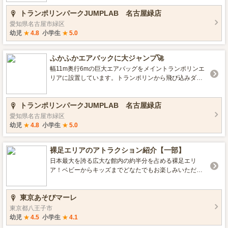
も落ちたってスポンジプールだから大丈夫✌️ 先日はスポ
トランポリンパークJUMPLAB 名古屋緑店
ーツインストラクターの方も挑戦されていましたが難し
いと評価頂きました😉 難易度高いですが自信のある方は
愛知県名古屋市緑区
是非 チャレンジしてみてください👊
幼児
★
4.8
小学生
★
5.0
ふかふかエアバックに大ジャンプ🚀
幅11m奥行6mの巨大エアバッグをメイントランポリンエ
リアに設置しています。トランポリンから飛び込みダイ
ブや、更には3段式の飛び込み専用の階段もありますので
子供も大人も自分に合った高さから飛び込んで遊ぶこと
トランポリンパークJUMPLAB 名古屋緑店
ができる人気のポイントです。
愛知県名古屋市緑区
幼児
★
4.8
小学生
★
5.0
裸足エリアのアトラクション紹介【一部】
日本最大を誇る広大な館内の約半分を占める裸足エリ
ア！ベビーからキッズまでどなたでもお楽しみいただけ
ます！アトラクションの一部をご紹介♪よりお楽しみいた
だけるように、常に改善を実施しているので実際とは異
東京あそびマーレ
なる場合がございます。(写真は巨大ボールプール×２)
東京都八王子市
幼児
★
4.5
小学生
★
4.1