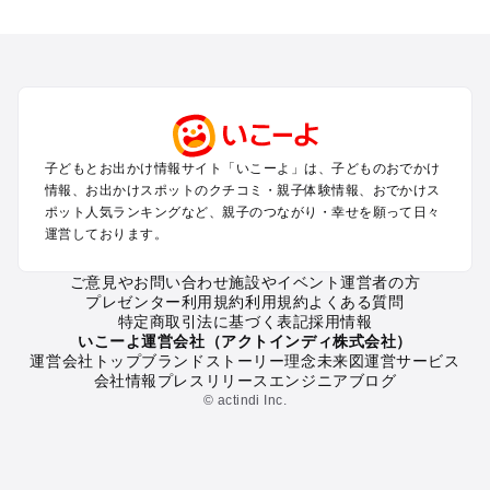
全国からプール子連れおでかけスポットを探す
北海道･東北のプールおでかけ
北陸･甲信越のプールおでかけ
関東のプールおでかけ
東海のプールおでかけ
関西のプールおでかけ
中国･四国のプールおでかけ
子どもとお出かけ情報サイト「いこーよ」は、子どものおでかけ
九州･沖縄のプールおでかけ
情報、お出かけスポットのクチコミ・親子体験情報、おでかけス
ポット人気ランキングなど、親子のつながり・幸せを願って日々
運営しております。
定番お出かけスポット
遊園地
ご意見やお問い合わせ
施設やイベント運営者の方
動物園
プレゼンター利用規約
利用規約
よくある質問
バーベキュー
特定商取引法に基づく表記
採用情報
釣り
いこーよ運営会社（アクトインディ株式会社）
運営会社トップ
ブランドストーリー
理念
未来図
運営サービス
牧場
会社情報
プレスリリース
エンジニアブログ
プール
© actindi Inc.
アスレチック
公園・総合公園
観光