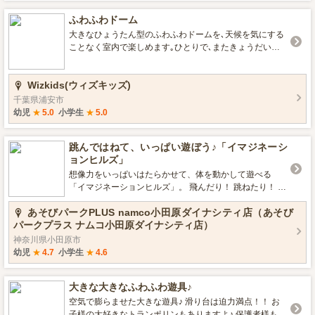
ふわふわドーム
大きなひょうたん型のふわふわドームを､天候を気にする
ことなく室内で楽しめます｡ひとりで､またきょうだいや
友だちととんだり跳ねたりすべったり､鬼ごっこも楽しめ
ます｡
Wizkids(ウィズキッズ)
千葉県浦安市
幼児
★
5.0
小学生
★
5.0
跳んではねて、いっぱい遊ぼう♪「イマジネーシ
ョンヒルズ」
想像力をいっぱいはたらかせて、体を動かして遊べる
「イマジネーションヒルズ」。 飛んだり！ 跳ねたり！ 滑
ったり！ 大きなブロックでオブジェや秘密基地を作った
あそびパークPLUS namco小田原ダイナシティ店（あそび
り！？ 自分の世界をイメージしながら身体を動かしてあ
パークプラス ナムコ小田原ダイナシティ店）
そぼう！
神奈川県小田原市
幼児
★
4.7
小学生
★
4.6
大きな大きなふわふわ遊具♪
空気で膨らませた大きな遊具♪ 滑り台は迫力満点！！ お
子様の大好きなトランポリンもありますよ♪ 保護者様もお