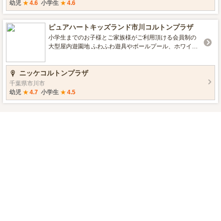
幼児
★
4.6
小学生
★
4.6
ピュアハートキッズランド市川コルトンプラザ
小学生までのお子様とご家族様がご利用頂ける会員制の
大型屋内遊園地 ふわふわ遊具やボールプール、ホワイト
サンドの砂場など、元気いっぱいに遊べるコーナーや好
きなコスチュームにお着替えをして撮影ができるフォト
ニッケコルトンプラザ
スタジオなど、様々アトラクションが楽しめる会員制の
大型室内遊園地。アトラクションは親子一緒に楽しめる
千葉県市川市
ものとなっています。 イベント広場では絵本の読み聞か
幼児
★
4.7
小学生
★
4.5
せやリズム体操といった楽しいイベントが行われます。
◆システム・料金は下記HPをご確認下さい。 http://ww
w.nikke-purekids.jp/ 電話 047-300-8692 営業時間 平
日10：00-19：00、土日祝10：00-20：00 ※最終入場は
閉店時間の30分前まで。 http://www.nikke-cp.gr.jp/shop/in
dex.jsp?bf=1&fmt=6&shopid=363