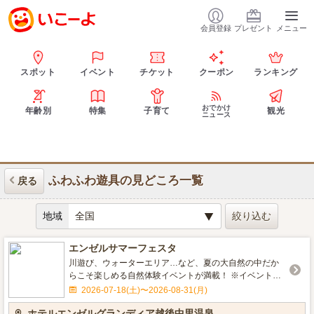
会員登録
プレゼント
メニュー
スポット
イベント
チケット
クーポン
ランキング
おでかけ
年齢別
特集
子育て
観光
ニュース
ふわふわ遊具の見どころ一覧
戻る
地域
エンゼルサマーフェスタ
川遊び、ウォーターエリア…など、夏の大自然の中だか
らこそ楽しめる自然体験イベントが満載！ ※イベントに
より期間が異なります。 ※天候などにより中止の場合も
2026-07-18(土)〜2026-08-31(月)
ございます。 ★詳細はホテル公式サイトイベントページ
ホテルエンゼルグランディア越後中里温泉
をご覧下さい★