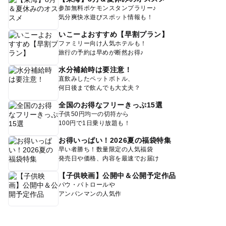
参加無料ポケモンスタンプラリー♪
気分爽快水遊びスポット情報も！
いこーよおすすめ【早割プラン】
ファミリー向け人気ホテルも！
旅行の予約は早めが断然お得♪
水分補給時は要注意！
直飲みしたペットボトル、
何日後まで飲んでも大丈夫？
全国のお得なフリーきっぷ15選
子供50円均一の切符から
100円で1日乗り放題も！
お得いっぱい！2026夏の福袋特集
早い者勝ち！数量限定の人気福袋
発売日や価格、内容を最速でお届け
【子供映画】公開中＆公開予定作品
パウ・パトロールや
アンパンマンの人気作