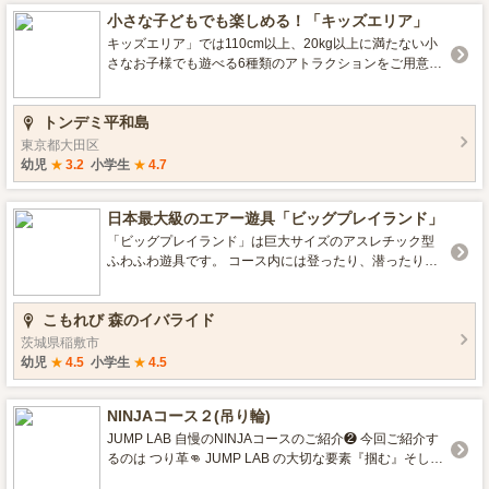
がでしょうか？
小さな子どもでも楽しめる！「キッズエリア」
キッズエリア」では110cm以上、20kg以上に満たない小
さなお子様でも遊べる6種類のアトラクションをご用意し
ています。バラエティ豊かなアトラクションでとんだ
り、はねたり、くぐったり、のぼったりとのびのびと遊
トンデミ平和島
ぶことができるエリアとなっていますのでお子様も大満
足！ ご利用制限によって通常のアクティビティを体験で
東京都大田区
きないお子様も十分にトンデミを楽しんでもらえるエリ
幼児
★
3.2
小学生
★
4.7
アとなっています。 3歳以上のお子様 2時間850円（キ
ッズエリアは120cm以上のお子様はご利用できません）
日本最大級のエアー遊具「ビッグプレイランド」
保護者様は2時間600円（各アトラクション、キッズエリ
アで遊ぶことはできません。） 0～1歳のお子様は無料で
「ビッグプレイランド」は巨大サイズのアスレチック型
入場できます（各アトラクション、キッズエリアで遊ぶ
ふわふわ遊具です。 コース内には登ったり、潜ったり、
ことはできません）
ジャンプしたりして遊べるアトラクションがあり、それ
らの障害物をクリアしながらゴールを目指します。 毎週
こもれび 森のイバライド
土日祝のみ営業 2周 1,500円 ※お子様1名につき、保護
者1名まで900円 利用条件 ※5歳以上から利用可能
茨城県稲敷市
※5歳から小学生は保護者（18歳以上）の同伴が必
幼児
★
4.5
小学生
★
4.5
要です。 １周 コース長さ300m超（大人でおよそ20分
程度）
NINJAコース２(吊り輪)
JUMP LAB 自慢のNINJAコースのご紹介❷ 今回ご紹介す
るのは つり革👊 JUMP LAB の大切な要素『掴む』そして
『体力』が とっても大事なアトラクションです🤝 こちら