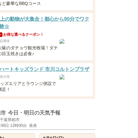
など豪華なBBQコース
以上の動物が大集合！都心から90分でワク
験☆
お得な選べるクーポン！
ン
石岡市
大級のダチョウ観光牧場！ダチ
の目玉焼きは必食♪
ハートキッズランド 市川コルトンプラザ
市川市
キッズエリアとラウンジ併設で
満足！
柏市
今日・明日の天気予報
千葉県柏市
月08日 12時00分
発表