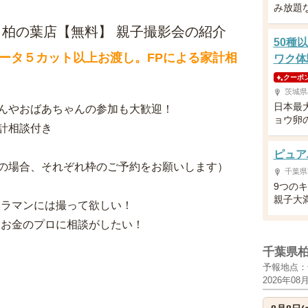
み放題
ーと柏の葉店【無料】 親子撮影会の紹介
50種
ータ５カット以上お渡し。FPによる家計相
ワク体
クーポ
茨城県
日本最
んやおばあちゃんの参加も大歓迎！
ョウ卵
計相談付き
ピュア
の場合、それぞれ枠のご予約をお願いします）
千葉県
9つの
親子大
メラマンには撮って欲しい！
？お金のプロに相談がしたい！
千葉県
予報地点：
2026年08