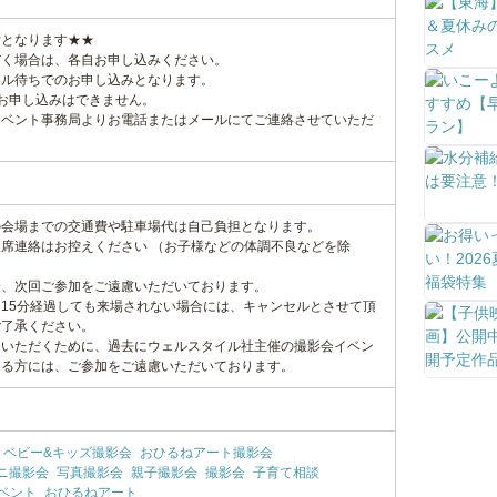
付となります★★
だく場合は、各自お申し込みください。
セル待ちでのお申し込みとなります。
お申し込みはできません。
イベント事務局よりお電話またはメールにてご連絡させていただ
の会場までの交通費や駐車場代は自己負担となります。
席連絡はお控えください （お子様などの体調不良などを除
合、次回ご参加をご遠慮いただいております。
15分経過しても来場されない場合には、キャンセルとさせて頂
ご了承ください。
加いただくために、過去にウェルスタイル社主催の撮影会イベン
ある方には、ご参加をご遠慮いただいております。
ベビー&キッズ撮影会
おひるねアート撮影会
ニ撮影会
写真撮影会
親子撮影会
撮影会
子育て相談
ベント
おひるねアート