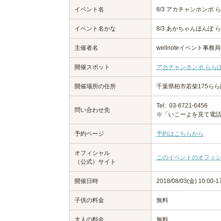
イベント名
8/3 アカチャンホンポ
イベント名かな
8/3 あかちゃんほんぽ
主催者名
wellnoteイベント
開催スポット
アカチャンホンポ らら
開催場所の住所
千葉県柏市若柴175らら
Tel:
03-6721-6456
問い合わせ先
※「いこーよを見て電
予約ページ
予約はこちらから
オフィシャル
このイベントのオフィ
（公式）サイト
開催日時
2018/08/03(金) 10:00-1
子供の料金
無料
大人の料金
無料