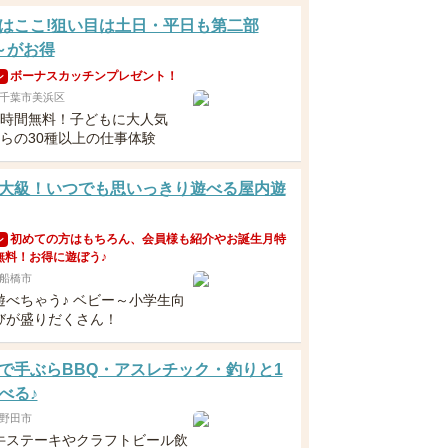
はここ!狙い目は土日・平日も第二部
0～がお得
ボーナスカッチンプレゼント！
ン
千葉市美浜区
6時間無料！子どもに大人気
からの30種以上の仕事体験
大級！いつでも思いっきり遊べる屋内遊
初めての方はもちろん、会員様も紹介やお誕生月特
ン
無料！お得に遊ぼう♪
船橋市
遊べちゃう♪ ベビー～小学生向
びが盛りだくさん！
で手ぶらBBQ・アスレチック・釣りと1
べる♪
野田市
牛ステーキやクラフトビール飲