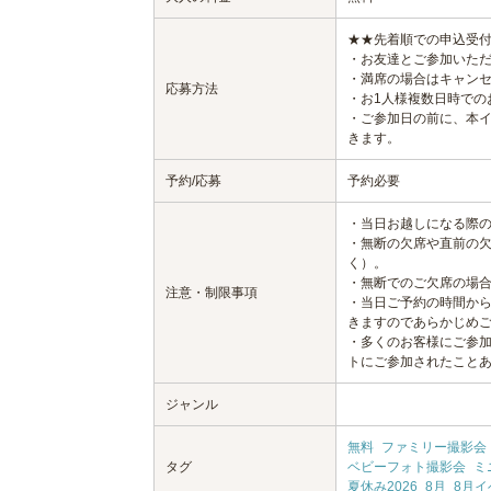
★★先着順での申込受
・お友達とご参加いた
・満席の場合はキャン
応募方法
・お1人様複数日時での
・ご参加日の前に、本
きます。
予約/応募
予約必要
・当日お越しになる際
・無断の欠席や直前の欠
く）。
・無断でのご欠席の場
注意・制限事項
・当日ご予約の時間から
きますのであらかじめ
・多くのお客様にご参
トにご参加されたこと
ジャンル
無料
ファミリー撮影会
タグ
ベビーフォト撮影会
ミ
夏休み2026
8月
8月イ