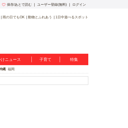
保存/あとで読む
ユーザー登録(無料)
ログイン
雨の日でもOK
動物とふれあう
1日中遊べるスポット
かけニュース
子育て
特集
沖縄
福岡