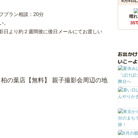
8月8日(
フプラン相談：20分
晴れ
い。
35
影日より約２週間後に後日メールにてお渡しい
お出か
いこーよ
ーと柏の葉店【無料】 親子撮影会周辺の地