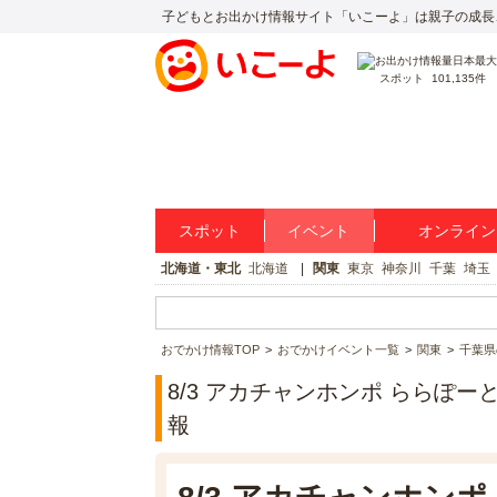
子どもとお出かけ情報サイト「いこーよ」は親子の成長
スポット
101,135件
スポット
イベント
オンライン
北海道・東北
北海道
関東
東京
神奈川
千葉
埼玉
おでかけ情報TOP
おでかけイベント一覧
関東
千葉県
8/3 アカチャンホンポ ららぽ
報