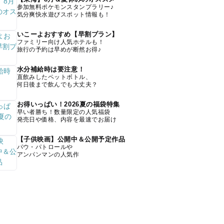
参加無料ポケモンスタンプラリー♪
気分爽快水遊びスポット情報も！
いこーよおすすめ【早割プラン】
ファミリー向け人気ホテルも！
旅行の予約は早めが断然お得♪
水分補給時は要注意！
直飲みしたペットボトル、
何日後まで飲んでも大丈夫？
お得いっぱい！2026夏の福袋特集
早い者勝ち！数量限定の人気福袋
発売日や価格、内容を最速でお届け
【子供映画】公開中＆公開予定作品
パウ・パトロールや
アンパンマンの人気作