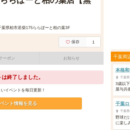
ポ ららぽーと柏の葉店【無
千葉県柏市若柴175ららぽーと柏の葉3F
保存
1
千葉周
クーポン
お知らせ
本格和
トは終了しました。
千葉県
3歳以
屋与兵
しいイベントを毎日更新！
ベント情報を見る
千葉ロ
千葉県
野球だ
に楽し