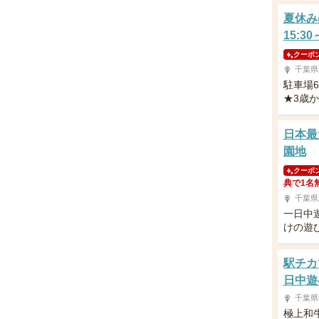
夏休み
15:3
クーポ
千葉県
駐車場
★3歳
日本最
園地
クーポ
典で1名
千葉県
一日中
けの遊
駅チカ
日中遊
千葉県
極上和