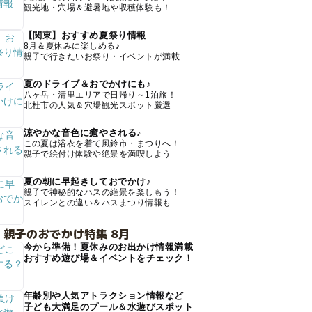
観光地・穴場＆避暑地や収穫体験も！
【関東】おすすめ夏祭り情報
8月＆夏休みに楽しめる♪
親子で行きたいお祭り・イベントが満載
夏のドライブ＆おでかけにも♪
八ヶ岳・清里エリアで日帰り～1泊旅！
北杜市の人気＆穴場観光スポット厳選
涼やかな音色に癒やされる♪
この夏は浴衣を着て風鈴市・まつりへ！
親子で絵付け体験や絶景を満喫しよう
夏の朝に早起きしておでかけ♪
親子で神秘的なハスの絶景を楽しもう！
スイレンとの違い＆ハスまつり情報も
 親子のおでかけ特集 8月
今から準備！夏休みのお出かけ情報満載
おすすめ遊び場＆イベントをチェック！
年齢別や人気アトラクション情報など
子ども大満足のプール＆水遊びスポット