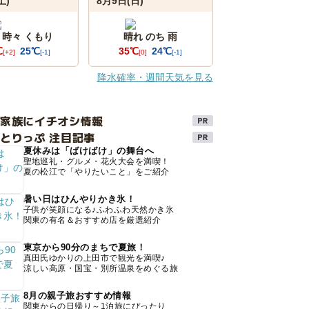
土)
8月9日(日)
 時々 くもり
晴れ のち 雨
℃
25℃
35℃
24℃
[+2]
[-1]
[0]
[-1]
降水確率・週間天気を見る
け家族にイチオシ情報
とりっぷ 注目記事
夏休みは「ばけばけ」の舞台へ
聖地巡礼・グルメ・花火大会を満喫！
夏の松江で「やりたいこと」をご紹介
暑い日はひんやりかき氷！
子供が笑顔になる♪ふわふわ天然かき氷
関東の有名＆おすすめ店を厳選紹介
東京から90分のまちで夏旅！
真田氏ゆかりの上田市で観光を満喫♪
涼しい高原・国宝・別所温泉をめぐる旅
8月の親子旅おすすめ情報
関東からの日帰り～1泊旅にぴったり