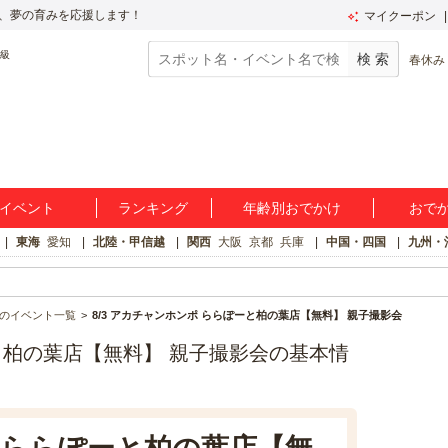
、夢の育みを応援します！
マイクーポン
春休み
イベント
ランキング
年齢別おでかけ
おで
東海
愛知
北陸・甲信越
関西
大阪
京都
兵庫
中国・四国
九州・
のイベント一覧
8/3 アカチャンホンポ ららぽーと柏の葉店【無料】 親子撮影会
ーと柏の葉店【無料】 親子撮影会の基本情