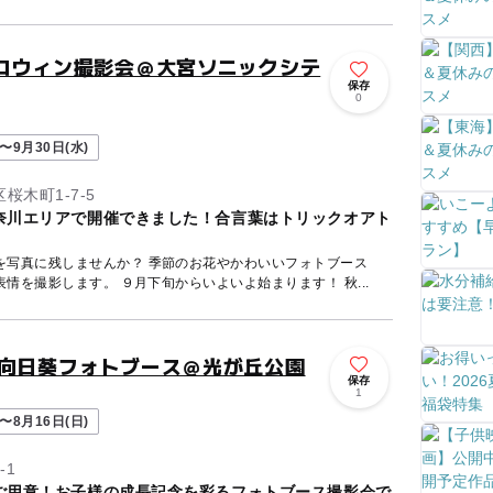
ハロウィン撮影会＠大宮ソニックシテ
保存
0
〜9月30日(水)
木町1-7-5
奈川エリアで開催できました！合言葉はトリックオアト
を写真に残しませんか？ 季節のお花やかわいいフォトブース
で、お子さまの「今だけ」の表情を撮影します。 ９月下旬からいよいよ始まります！ 秋...
e向日葵フォトブース＠光が丘公園
保存
1
〜8月16日(日)
-1
ご用意！お子様の成長記念を彩るフォトブース撮影会で