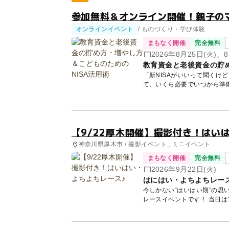
参加無料＆オンライン開催！親子の
オンラインイベント
/ ものづくり・学び体験
まもなく開催
完全無料
2026年8月25日(火)、8
教育資金と老後資金の貯め
「新NISAがいいって聞くけ
て、いくら必要でいつから準
講師...
【9/22厚木開催】撮影付き！はい
神奈川県厚木市 / 撮影イベント , ミニイベント
まもなく開催
完全無料
2026年9月22日(火)
はにはい・よちよちレース
今しかない“はいはい期”の思
レースイ