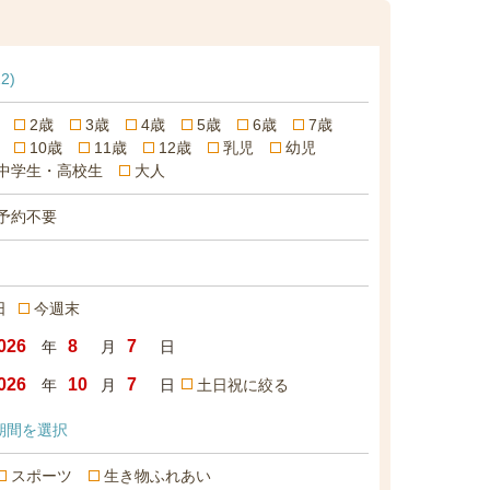
22)
2歳
3歳
4歳
5歳
6歳
7歳
10歳
11歳
12歳
乳児
幼児
中学生・高校生
大人
予約不要
日
今週末
年
月
日
年
月
日
土日祝に絞る
期間を選択
スポーツ
生き物ふれあい