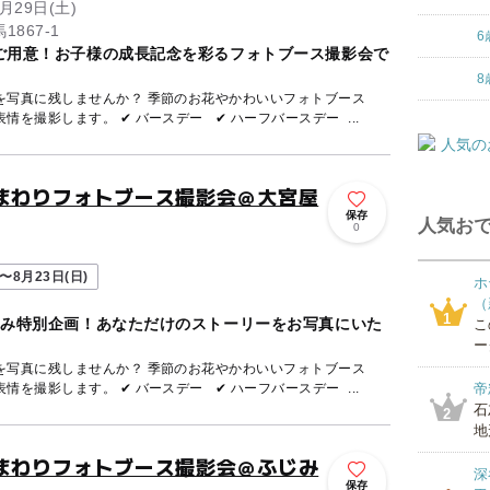
月29日(土)
867-1
6
ご用意！お子様の成長記念を彩るフォトブース撮影会で
8
を写真に残しませんか？ 季節のお花やかわいいフォトブース
を撮影します。 ✔ バースデー ✔ ハーフバースデー ...
ひまわりフォトブース撮影会＠大宮屋
保存
人気おで
0
〜8月23日(日)
ホ
（
1
休み特別企画！あなただけのストーリーをお写真にいた
こ
ー
を写真に残しませんか？ 季節のお花やかわいいフォトブース
を撮影します。 ✔ バースデー ✔ ハーフバースデー ...
帝
石
2
地
ひまわりフォトブース撮影会＠ふじみ
深
保存