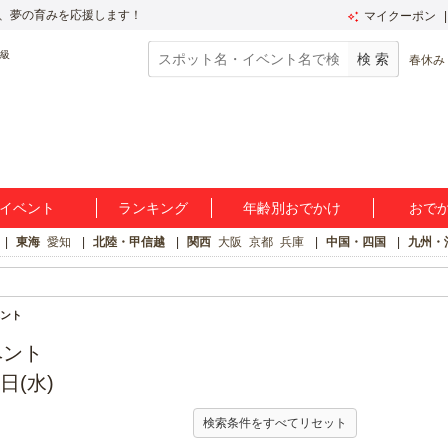
、夢の育みを応援します！
マイクーポン
春休み
イベント
ランキング
年齢別おでかけ
おで
東海
愛知
北陸・甲信越
関西
大阪
京都
兵庫
中国・四国
九州・
ント
ベント
日(水)
検索条件をすべてリセット