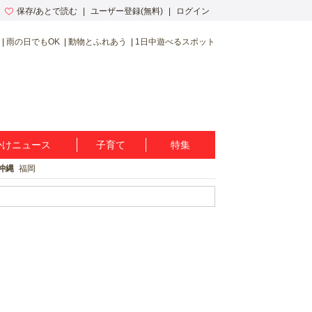
保存/あとで読む
ユーザー登録(無料)
ログイン
雨の日でもOK
動物とふれあう
1日中遊べるスポット
かけニュース
子育て
特集
沖縄
福岡