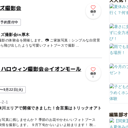
大人気！
ッズ撮影会
保存
0
予約受付中
ズ撮影会in厚木
します。 📷 ご家族写真：シンプルな白背景
で撮影 📷 お子さま撮影：紙から飛び出したような可愛いフォトブースで撮影 ...
、ハロウィン撮影会＠イオンモール
保存
0
〜9月22日(火)
2-1
奈川エリアで開催できました！合言葉はトリックオアト
編集部
を写真に残しませんか？ 季節のお花やかわいいフォトブース
で、お子さまの「今だけ」の表情を撮影します。 ９月下旬からいよいよ始まります！ 秋...