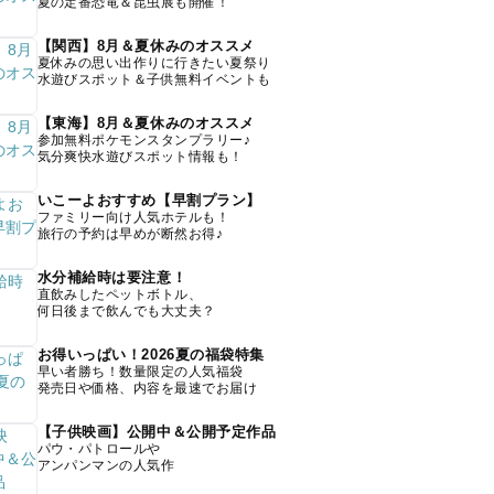
夏の定番恐竜＆昆虫展も開催！
【関西】8月＆夏休みのオススメ
夏休みの思い出作りに行きたい夏祭り
水遊びスポット＆子供無料イベントも
【東海】8月＆夏休みのオススメ
参加無料ポケモンスタンプラリー♪
気分爽快水遊びスポット情報も！
いこーよおすすめ【早割プラン】
ファミリー向け人気ホテルも！
旅行の予約は早めが断然お得♪
水分補給時は要注意！
直飲みしたペットボトル、
何日後まで飲んでも大丈夫？
お得いっぱい！2026夏の福袋特集
早い者勝ち！数量限定の人気福袋
発売日や価格、内容を最速でお届け
【子供映画】公開中＆公開予定作品
パウ・パトロールや
アンパンマンの人気作