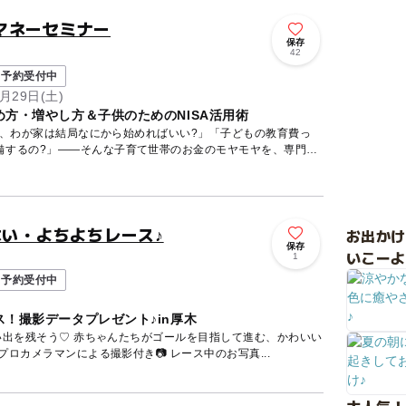
マネーセミナー
保存
42
予約受付中
月29日(土)
方・増やし方＆子供のためのNISA活用術
ど、わが家は結局なにから始めればいい?」「子どもの教育費っ
備するの?」——そんな子育て世帯のお金のモヤモヤを、専門の
はい・よちよちレース♪
お出か
保存
いこーよ
1
予約受付中
！撮影データプレゼント♪in厚木
い出を残そう♡ 赤ちゃんたちがゴールを目指して進む、かわいい
ベントです！ 当日はプロカメラマンによる撮影付き📷 レース中のお写真...