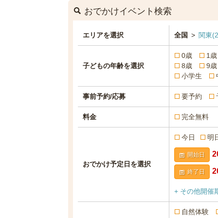
おでかけイベント検索
エリアを選択
全国
>
関東
(
0歳
1歳
子どもの年齢を選択
8歳
9歳
小学生
事前予約/応募
要予約
料金
完全無料
今日
明
開始日
おでかけ予定日を選択
終了日
+ その他開催
自然体験