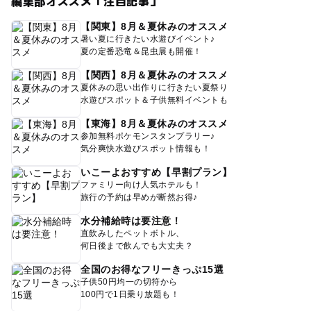
編集部オススメ「注目記事」
【関東】8月＆夏休みのオススメ
暑い夏に行きたい水遊びイベント♪
夏の定番恐竜＆昆虫展も開催！
【関西】8月＆夏休みのオススメ
夏休みの思い出作りに行きたい夏祭り
水遊びスポット＆子供無料イベントも
【東海】8月＆夏休みのオススメ
参加無料ポケモンスタンプラリー♪
気分爽快水遊びスポット情報も！
いこーよおすすめ【早割プラン】
ファミリー向け人気ホテルも！
旅行の予約は早めが断然お得♪
水分補給時は要注意！
直飲みしたペットボトル、
何日後まで飲んでも大丈夫？
全国のお得なフリーきっぷ15選
子供50円均一の切符から
100円で1日乗り放題も！