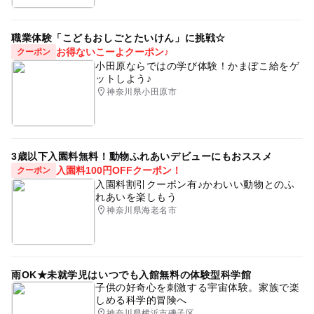
・スタッフの検温
・多くのお客様にご参加いただくために、過去6か月以内
当日朝までカメラマンおよび当日対応スタッフの検温を行
に本イベントに参加されたことがある方には、ご参加をご
い、発熱や体調不良のある場合は、参加いたしません。
職業体験「こどもおしごとたいけん」に挑戦☆
遠慮いただいております。
お得ないこーよクーポン♪
クーポン
・無断の欠席や直前の欠席連絡はお控えください。無断で
小田原ならではの学び体験！かまぼこ給をゲ
のご欠席の場合、次回のご参加をご遠慮いただいておりま
ットしよう♪
す。
神奈川県小田原市
・当日はご予約の時間までに会場にお越しください。お時
間に遅れますと事前のご連絡の有無にかかわらず、ご参加
いただけない場合もございますのであらかじめご了承くだ
さい。
3歳以下入園料無料！動物ふれあいデビューにもおススメ
入園料100円OFFクーポン！
クーポン
入園料割引クーポン有♪かわいい動物とのふ
応募方法
れあいを楽しもう
神奈川県海老名市
★先着順での申込受付となります★
・お友達とご参加いただく場合は、各自お申し込みくださ
い。
・満席の場合はキャンセル待ちでのお申し込みとなりま
雨OK★未就学児はいつでも入館無料の体験型科学館
す。
子供の好奇心を刺激する宇宙体験。家族で楽
・お1人様複数日時でのお申し込みはできません。
しめる科学的冒険へ
神奈川県横浜市磯子区