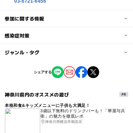
03-6721-6456
参加に関する情報
対象年齢
感染症対策
0歳･1歳･2歳の赤ちゃん(乳児･幼児)
3歳･4歳･5歳･6歳(幼児)
ジャンル・タグ
本イベントは、同時に多くの方が集まらないようなご家族
単位での完全予約制での撮影・面談をいたします。また、
予約/応募
会場は店舗やショッピングセンター施設の共有部などでの
タグ
開催で、密閉された場所ではございません。
シェアする
予約必要
無料
撮影会
親子
ファミリー
ベビー
・机や椅子、撮影備品等の消毒
注意・制限事項
キッズ
親子撮影会
無料撮影会
家計相談
人の手が触れる箇所等は定期的に消毒いたします。
神奈川県内のオススメの遊び
・本イベントは、同時に多くの方が集まらないようなご家
ライフプラン
無料イベント
週末イベント
族単位での完全予約制での撮影・面談をいたします。新型
本格和食&キッズメニューに子供も大満足！
・スタッフのマスク着用
ご家族で楽しめる
コロナウィルスの対策もしておりますので、詳細はホーム
FP相談
お金
家計簿
3歳以下無料のドリンクバーも！「華屋与兵
カメラマンおよび当日対応スタッフには、原則マスクの着
衛」の魅力を徹底レポ
ページをご確認ください。
用いたします。
記念写真
参加無料
子育て
神奈川県横浜市鶴見区
・ご予約は「お1人様1枠のみ」となります。お友達とご参
加いただく場合は、各自お申し込みください。
GW(ゴールデンウィーク)