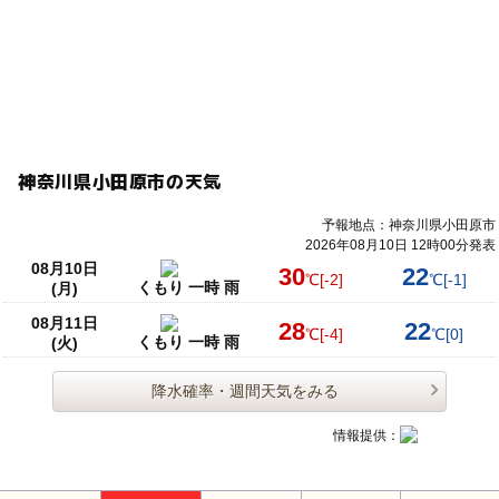
神奈川県小田原市の天気
予報地点：神奈川県小田原市
2026年08月10日 12時00分発表
08月10日
30
22
℃
[-2]
℃
[-1]
くもり 一時 雨
(月)
08月11日
28
22
℃
[-4]
℃
[0]
くもり 一時 雨
(火)
降水確率・週間天気をみる
情報提供：