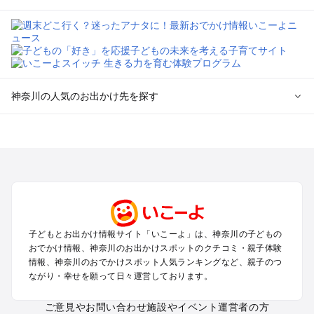
神奈川の人気のお出かけ先を探す
神奈川のエリアからプール子ども連れのお出かけスポッ
トを探す
横浜・みなとみらい・中華街・ベイエリア・金沢八景のプール
お出かけ
鎌倉・湘南（藤沢・茅ヶ崎・平塚周辺）のプールお出かけ
小田原・熱海・湯河原・真鶴のプールお出かけ
町田・相模原・愛川・上野原のプールお出かけ
子どもとお出かけ情報サイト「いこーよ」は、神奈川の子どもの
新横浜・港北エリア・日吉・青葉台・鶴見のプールお出かけ
おでかけ情報、神奈川のお出かけスポットのクチコミ・親子体験
川崎のプールお出かけ
情報、神奈川のおでかけスポット人気ランキングなど、親子のつ
海老名・厚木のプールお出かけ
ながり・幸せを願って日々運営しております。
三浦半島（横須賀・三浦）のプールお出かけ
箱根（湯本・強羅・小涌谷・仙石原・芦ノ湖）のプールお出か
ご意見やお問い合わせ
施設やイベント運営者の方