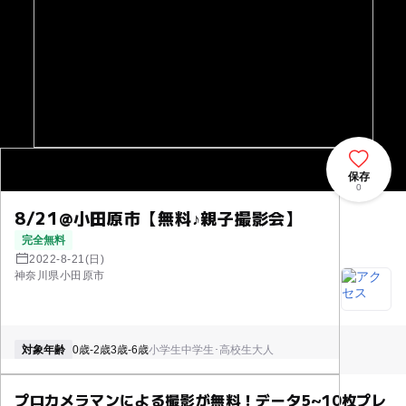
保存
0
8/21@小田原市【無料♪親子撮影会】
完全無料
2022-8-21(日)
神奈川県小田原市
対象年齢
0歳-2歳
3歳-6歳
小学生
中学生･高校生
大人
プロカメラマンによる撮影が無料！データ5~10枚プレ