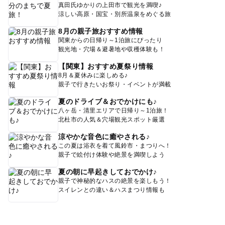
真田氏ゆかりの上田市で観光を満喫♪
涼しい高原・国宝・別所温泉をめぐる旅
8月の親子旅おすすめ情報
関東からの日帰り～1泊旅にぴったり
観光地・穴場＆避暑地や収穫体験も！
【関東】おすすめ夏祭り情報
8月＆夏休みに楽しめる♪
親子で行きたいお祭り・イベントが満載
夏のドライブ＆おでかけにも♪
八ヶ岳・清里エリアで日帰り～1泊旅！
北杜市の人気＆穴場観光スポット厳選
涼やかな音色に癒やされる♪
この夏は浴衣を着て風鈴市・まつりへ！
親子で絵付け体験や絶景を満喫しよう
夏の朝に早起きしておでかけ♪
親子で神秘的なハスの絶景を楽しもう！
スイレンとの違い＆ハスまつり情報も