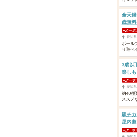
全天候
歳無料
クーポ
愛知県
ボール
り遊べ
3歳以
楽しも
クーポ
愛知県
約40
ススメ
駅チカ
屋内遊
クーポ
愛知県