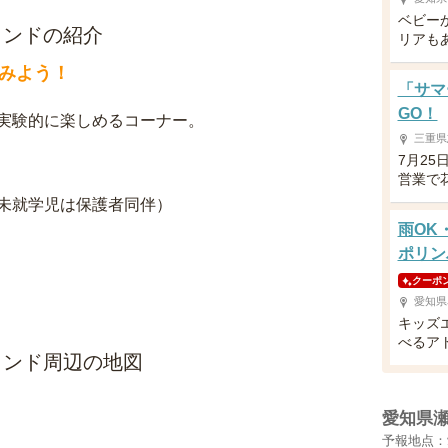
ベビー
ランドの紹介
リアも
みよう！
「サマ
GO！
実験的に楽しめるコーナー。
三重県
7月25
営業で
未就学児は保護者同伴）
雨OK
ポリン
クーポ
愛知県
キッズ
べるア
ランド周辺の地図
愛知県
予報地点：