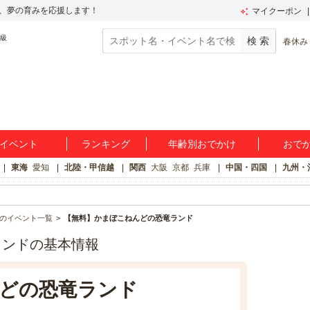
、夢の育みを応援します！
マイクーポン
春休み
イベント
ランキング
年齢別おでかけ
おで
東海
愛知
北陸・甲信越
関西
大阪
京都
兵庫
中国・四国
九州・
のイベント一覧
【無料】かまぼこねんどの恐竜ランド
ランドの基本情報
どの恐竜ランド