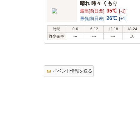
晴れ 時々 くもり
35℃
最高[前日差]
[-1]
26℃
最低[前日差]
[+1]
時間
0-6
6-12
12-18
18-24
降水確率
---
---
---
10
イベント情報を送る