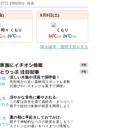
月07日 18時00分
発表
金)
8月8日(土)
 時々 くもり
くもり
℃
26℃
34℃
26℃
[-1]
[+1]
[-2]
[+1]
降水確率・週間天気を見る
け家族にイチオシ情報
とりっぷ 注目記事
涼しい木陰や渓流で深呼吸！
市街地から近い森林浴スポットも多数
川遊びやハイキングを親子で満喫♪
涼やかな音色に癒やされる♪
この夏は浴衣を着て風鈴市・まつりへ！
親子で絵付け体験や絶景を満喫しよう
夏の朝に早起きしておでかけ♪
親子で神秘的なハスの絶景を楽しもう！
スイレンとの違い＆ハスまつり情報も