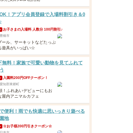
OK！アプリ会員登録で入場料割引き＆0
♪
お子さまの入場料 人数分 100円割引♪
ン
豊橋市
プール、サーキットなどたっぷ
る遊具がいっぱい☆
下無料！家族で可愛い動物を見てふれて
う
入園料200円OFFクーポン！
ン
愛知郡東郷町
種類！ふれあいデビューにもお
な屋内アニマルカフェ
で便利！雨でも快適に思いっきり遊べる
園地
☆お子様200円引きクーポン☆
ン
日進市