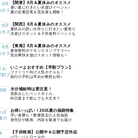
【関東】8月＆夏休みのオススメ
暑い夏に行きたい水遊びイベント♪
夏の定番恐竜＆昆虫展も開催！
【関西】8月＆夏休みのオススメ
夏休みの思い出作りに行きたい夏祭り
水遊びスポット＆子供無料イベントも
【東海】8月＆夏休みのオススメ
参加無料ポケモンスタンプラリー♪
気分爽快水遊びスポット情報も！
いこーよおすすめ【早割プラン】
ファミリー向け人気ホテルも！
旅行の予約は早めが断然お得♪
水分補給時は要注意！
直飲みしたペットボトル、
何日後まで飲んでも大丈夫？
お得いっぱい！2026夏の福袋特集
早い者勝ち！数量限定の人気福袋
発売日や価格、内容を最速でお届け
【子供映画】公開中＆公開予定作品
パウ・パトロールや