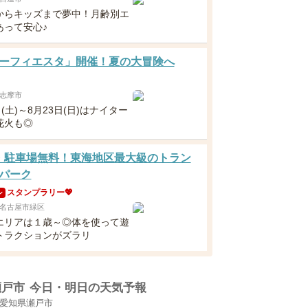
からキッズまで夢中！月齢別エ
あって安心♪
ーフィエスタ」開催！夏の大冒険へ
志摩市
日(土)～8月23日(日)はナイター
花火も◎
・駐車場無料！東海地区最大級のトラン
パーク
スタンプラリー💖
ン
名古屋市緑区
エリアは１歳～◎体を使って遊
トラクションがズラリ
瀬戸市
今日・明日の天気予報
愛知県瀬戸市