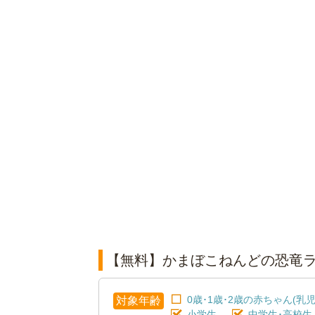
【無料】かまぼこねんどの恐竜
0歳･1歳･2歳の赤ちゃん(乳児
対象年齢
小学生
中学生･高校生