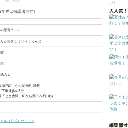
大人気！
就学児は保護者同伴）
どの恐竜ランド
ねんどのきょうりゅうらんど
造館
造館
番地の１
張瀬戸駅」から徒歩約15分
」下車徒歩約5分
道「せと赤津」ICから西方へ約10分
シャル（公式）サイトへ
編集部