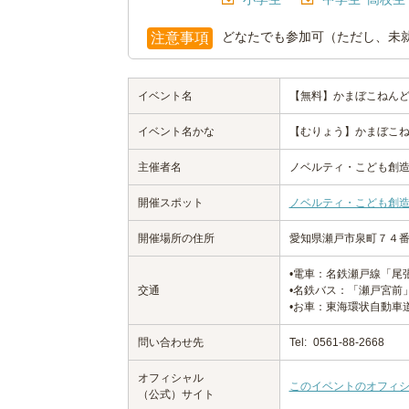
どなたでも参加可（ただし、未
注意事項
イベント名
【無料】かまぼこねん
イベント名かな
【むりょう】かまぼこ
主催者名
ノベルティ・こども創
開催スポット
ノベルティ・こども創
開催場所の住所
愛知県瀬戸市泉町７４
•電車：名鉄瀬戸線「尾
交通
•名鉄バス：「瀬戸宮前
•お車：東海環状自動車
問い合わせ先
Tel:
0561-88-2668
オフィシャル
このイベントのオフィ
（公式）サイト