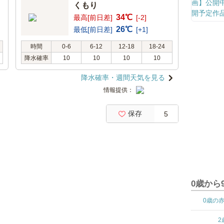
くもり
34℃
最高[前日差]
[-2]
26℃
最低[前日差]
[+1]
時間
0-6
6-12
12-18
18-24
降水確率
10
10
10
10
降水確率・週間天気を見る
情報提供：
保存
5
0歳から
0歳の
2