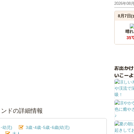
2026年08
8月7日(
晴れ
35
お出か
いこーよ
ランドの詳細情報
･幼児)
3歳･4歳･5歳･6歳(幼児)
大人