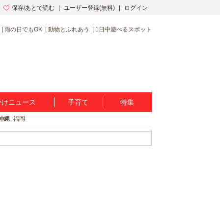
保存/あとで読む
ユーザー登録(無料)
ログイン
雨の日でもOK
動物とふれあう
1日中遊べるスポット
かけニュース
子育て
特集
沖縄
福岡