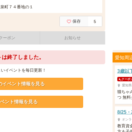
市泉町７４番地の１
保存
5
クーポン
お知らせ
トは終了しました。
愛知周
しいイベントを毎日更新！
3歳以
クーポ
のイベント情報を見る
愛知県
猫ちゃ
つ 無
ベント情報を見る
8/2
オンラ
教育資
方＆子供