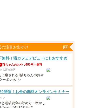
辺の注目お出かけ
下無料！猫カフェデビューにもおすすめ
猫ちゃんのおやつ550円⇒無料
ン
名古屋市港区
んに癒される♪猫ちゃんのおや
料クーポンあり♪
5・29開催！お金の無料オンラインセミナー
イン
金と老後資金の貯め方・増やし
のためのNISA活用術