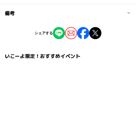
予約/応募
備考
問い合わせ先に直接ご確認ください。
※掲載の情報は天候や主催者側の都合などにより変更にな
シェアする
ることがあります。
情報提供：イベントバンク
いこーよ限定！おすすめイベント