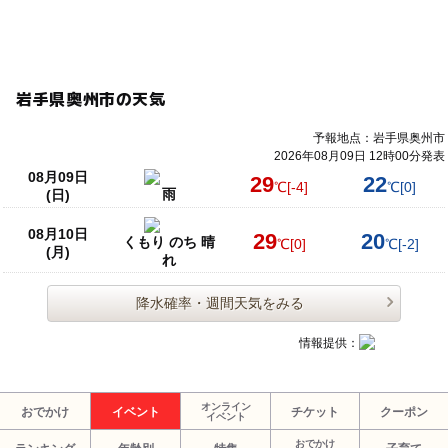
岩手県奥州市の天気
予報地点：岩手県奥州市
2026年08月09日 12時00分発表
08月09日
29
22
℃
[-4]
℃
[0]
雨
(日)
08月10日
29
20
くもり のち 晴
℃
[0]
℃
[-2]
(月)
れ
降水確率・週間天気をみる
情報提供：
オンライン
おでかけ
イベント
チケット
クーポン
イベント
おでかけ