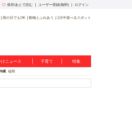
保存/あとで読む
ユーザー登録(無料)
ログイン
雨の日でもOK
動物とふれあう
1日中遊べるスポット
かけニュース
子育て
特集
沖縄
福岡