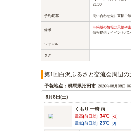
21:00
予約/応募
問い合わせ先に直接ご
※掲載の情報は天候や
備考
情報提供：イベントバ
ジャンル
タグ
第1回白沢ふるさと交流会周辺の
予報地点：群馬県沼田市
2026年08月08日 
8月8日(土)
くもり 一時 雨
34℃
最高[前日差]
[-1]
23℃
最低[前日差]
[0]