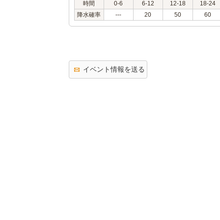
時間
0-6
6-12
12-18
18-24
降水確率
---
20
50
60
イベント情報を送る