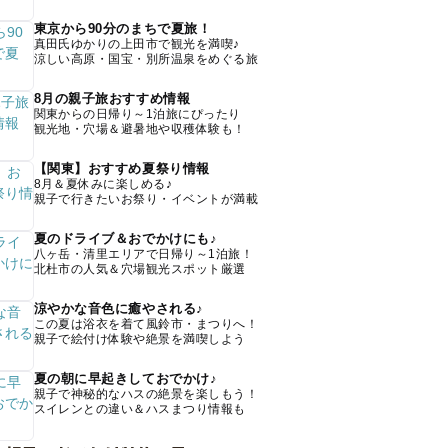
東京から90分のまちで夏旅！
真田氏ゆかりの上田市で観光を満喫♪
涼しい高原・国宝・別所温泉をめぐる旅
8月の親子旅おすすめ情報
関東からの日帰り～1泊旅にぴったり
観光地・穴場＆避暑地や収穫体験も！
【関東】おすすめ夏祭り情報
8月＆夏休みに楽しめる♪
親子で行きたいお祭り・イベントが満載
夏のドライブ＆おでかけにも♪
八ヶ岳・清里エリアで日帰り～1泊旅！
北杜市の人気＆穴場観光スポット厳選
涼やかな音色に癒やされる♪
この夏は浴衣を着て風鈴市・まつりへ！
親子で絵付け体験や絶景を満喫しよう
夏の朝に早起きしておでかけ♪
親子で神秘的なハスの絶景を楽しもう！
スイレンとの違い＆ハスまつり情報も