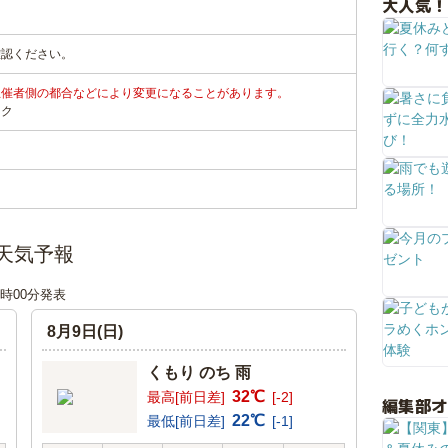
大人気！
確認ください。
主催者側の都合などにより変更になることがあります。
ンク
天気予報
06時00分発表
8月9日(日)
くもり のち 雨
32℃
最高[前日差]
[-2]
編集部
22℃
最低[前日差]
[-1]