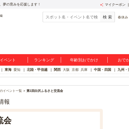
、夢の育みを応援します！
マイクーポン
春休み
イベント
ランキング
年齢別おでかけ
おで
東海
愛知
北陸・甲信越
関西
大阪
京都
兵庫
中国・四国
九州・
のイベント一覧
第1回白沢ふるさと交流会
情報
流会