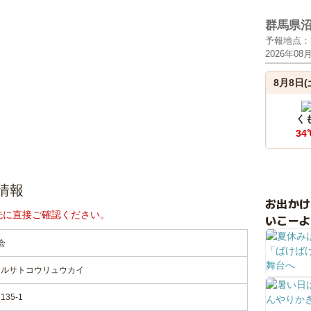
群馬県
予報地点：
2026年08
8月8日(
く
34
情報
お出か
先に直接ご確認ください。
いこーよ
会
フルサトコウリュウカイ
35-1