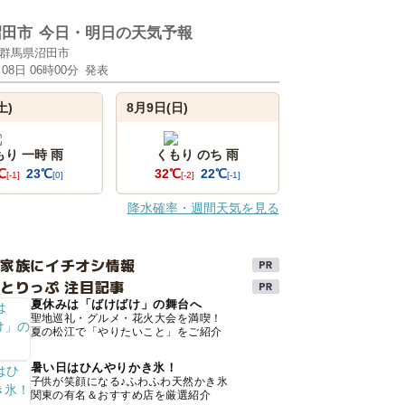
沼田市
今日・明日の天気予報
群馬県沼田市
月08日 06時00分
発表
土)
8月9日(日)
もり 一時 雨
くもり のち 雨
℃
23℃
32℃
22℃
[-1]
[0]
[-2]
[-1]
降水確率・週間天気を見る
け家族にイチオシ情報
とりっぷ 注目記事
夏休みは「ばけばけ」の舞台へ
聖地巡礼・グルメ・花火大会を満喫！
夏の松江で「やりたいこと」をご紹介
暑い日はひんやりかき氷！
子供が笑顔になる♪ふわふわ天然かき氷
関東の有名＆おすすめ店を厳選紹介