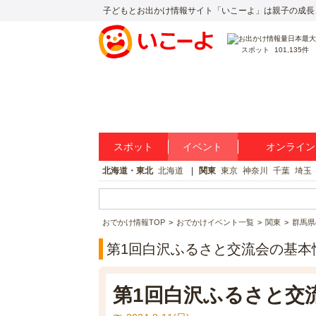
子どもとお出かけ情報サイト「いこーよ」は親子の成長
スポット
101,135件
スポット
イベント
オンライン
北海道・東北
北海道
関東
東京
神奈川
千葉
埼玉
おでかけ情報TOP
おでかけイベント一覧
関東
群馬県
第1回白沢ふるさと交流会の基本
第1回白沢ふるさと交