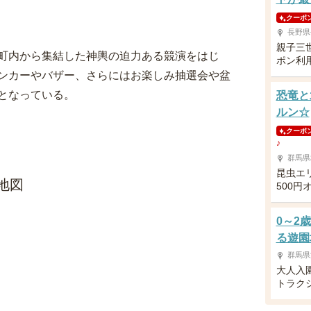
クーポ
長野県
親子三
町内から集結した神輿の迫力ある競演をはじ
ポン利
ンカーやバザー、さらにはお楽しみ抽選会や盆
となっている。
恐竜と
ルン☆
クーポ
♪
群馬県
昆虫エ
地図
500円
0～2
る遊園
群馬県
大人入園
トラク