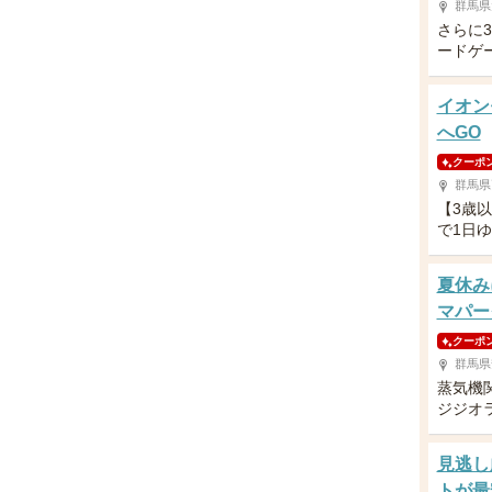
群馬県
さらに
ードゲ
イオン
へGO
クーポ
群馬県
【3歳
で1日
夏休み
マパー
クーポ
群馬県
蒸気機
ジジオ
見逃し
トが最