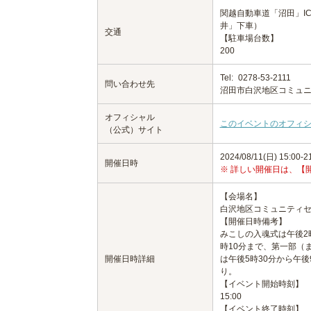
関越自動車道「沼田」IC
井」下車）
交通
【駐車場台数】
200
Tel:
0278-53-2111
問い合わせ先
沼田市白沢地区コミュ
オフィシャル
このイベントのオフィ
（公式）サイト
2024/08/11(日) 15:00-2
開催日時
※ 詳しい開催日は、【
【会場名】
白沢地区コミュニティ
【開催日時備考】
みこしの入魂式は午後2
時10分まで、第一部（
開催日時詳細
は午後5時30分から午
り。
【イベント開始時刻】
15:00
【イベント終了時刻】