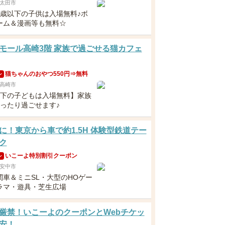
太田市
3歳以下の子供は入場無料♪ボ
ーム＆漫画等も無料☆
モール高崎3階 家族で過ごせる猫カフェ
猫ちゃんのおやつ550円⇒無料
ン
高崎市
以下の子どもは入場無料】家族
ゆったり過ごせます♪
に！東京から車で約1.5H 体験型鉄道テー
ク
いこーよ特別割引クーポン
ン
安中市
関車＆ミニSL・大型のHOゲー
ラマ・遊具・芝生広場
厳禁！いこーよのクーポンとWebチケッ
安！