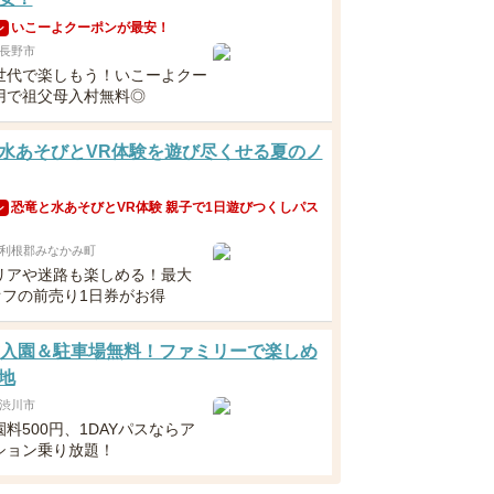
いこーよクーポンが最安！
ン
長野市
世代で楽しもう！いこーよクー
用で祖父母入村無料◎
水あそびとVR体験を遊び尽くせる夏のノ
恐竜と水あそびとVR体験 親子で1日遊びつくしパス
ン
利根郡みなかみ町
リアや迷路も楽しめる！最大
オフの前売り1日券がお得
歳入園＆駐車場無料！ファミリーで楽しめ
地
渋川市
料500円、1DAYパスならア
ション乗り放題！