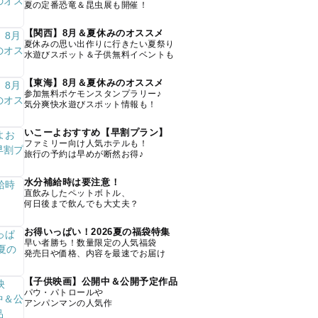
夏の定番恐竜＆昆虫展も開催！
【関西】8月＆夏休みのオススメ
夏休みの思い出作りに行きたい夏祭り
水遊びスポット＆子供無料イベントも
【東海】8月＆夏休みのオススメ
参加無料ポケモンスタンプラリー♪
気分爽快水遊びスポット情報も！
いこーよおすすめ【早割プラン】
ファミリー向け人気ホテルも！
旅行の予約は早めが断然お得♪
水分補給時は要注意！
直飲みしたペットボトル、
何日後まで飲んでも大丈夫？
お得いっぱい！2026夏の福袋特集
早い者勝ち！数量限定の人気福袋
発売日や価格、内容を最速でお届け
【子供映画】公開中＆公開予定作品
パウ・パトロールや
アンパンマンの人気作