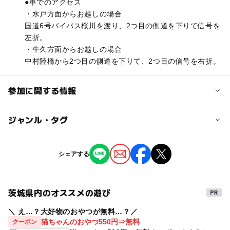
●車でのアクセス
・水戸方面からお越しの場合
国道6号バイパス桜川を渡り、2つ目の側道を下りて信号を
左折。
・牛久方面からお越しの場合
中村陸橋から2つ目の側道を下りて、2つ目の信号を右折。
参加に関する情報
対象年齢
ジャンル・タグ
0歳･1歳･2歳の赤ちゃん(乳児･幼児)
3歳･4歳･5歳･6歳(幼児)
小学生
中学生･高校生
大人
ジャンル
シェアする
キャラクターイベント
予約/応募
予約不要
茨城県内のオススメの遊び
タグ
＼ え…？大好物のおやつが無料…？／
おむつ交換スペース有
猫ちゃんのおやつ550円⇒無料
クーポン