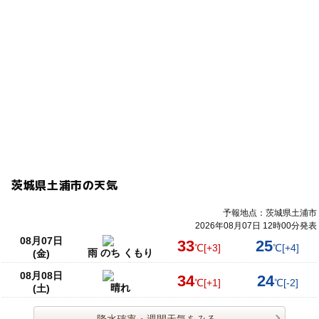
茨城県土浦市の天気
予報地点：茨城県土浦市
2026年08月07日 12時00分発表
08月07日
33
25
℃
[+3]
℃
[+4]
雨 のち くもり
(金)
08月08日
34
24
℃
[+1]
℃
[-2]
晴れ
(土)
降水確率・週間天気をみる