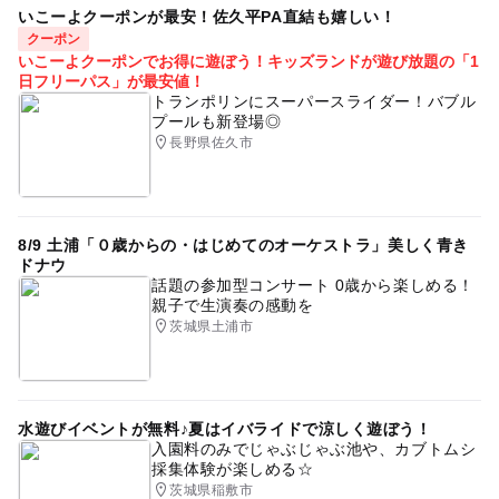
いこーよクーポンが最安！佐久平PA直結も嬉しい！
クーポン
いこーよクーポンでお得に遊ぼう！キッズランドが遊び放題の「1
日フリーパス」が最安値！
トランポリンにスーパースライダー！バブル
プールも新登場◎
長野県佐久市
8/9 土浦「０歳からの・はじめてのオーケストラ」美しく青き
ドナウ
話題の参加型コンサート 0歳から楽しめる！
親子で生演奏の感動を
茨城県土浦市
水遊びイベントが無料♪夏はイバライドで涼しく遊ぼう！
入園料のみでじゃぶじゃぶ池や、カブトムシ
採集体験が楽しめる☆
茨城県稲敷市