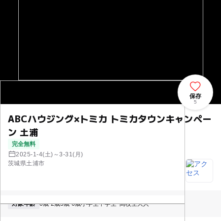
保存
5
ABCハウジング×トミカ トミカタウンキャンペー
ン 土浦
完全無料
2025-1-4(土)～3-31(月)
茨城県土浦市
対象年齢
0歳-2歳
3歳-6歳
小学生
中学生･高校生
大人