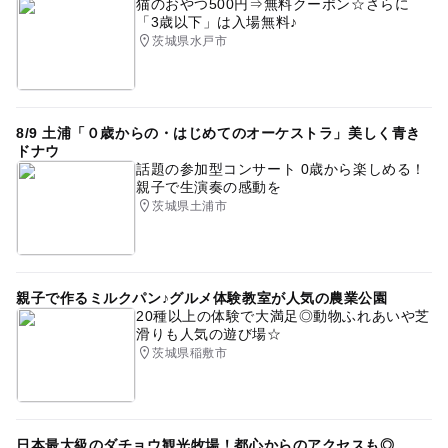
猫のおやつ500円⇒無料クーポン☆さらに
「3歳以下」は入場無料♪
茨城県水戸市
8/9 土浦「０歳からの・はじめてのオーケストラ」美しく青き
ドナウ
話題の参加型コンサート 0歳から楽しめる！
親子で生演奏の感動を
茨城県土浦市
親子で作るミルクパン♪グルメ体験教室が人気の農業公園
20種以上の体験で大満足◎動物ふれあいや芝
滑りも人気の遊び場☆
茨城県稲敷市
日本最大級のダチョウ観光牧場！都心からのアクセスも◎