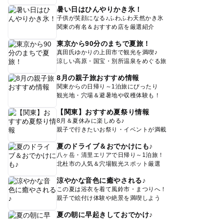
暑い日はひんやりかき氷！
子供が笑顔になる♪ふわふわ天然かき氷
関東の有名＆おすすめ店を厳選紹介
東京から90分のまちで夏旅！
真田氏ゆかりの上田市で観光を満喫♪
涼しい高原・国宝・別所温泉をめぐる旅
8月の親子旅おすすめ情報
関東からの日帰り～1泊旅にぴったり
観光地・穴場＆避暑地や収穫体験も！
【関東】おすすめ夏祭り情報
8月＆夏休みに楽しめる♪
親子で行きたいお祭り・イベントが満載
夏のドライブ＆おでかけにも♪
八ヶ岳・清里エリアで日帰り～1泊旅！
北杜市の人気＆穴場観光スポット厳選
涼やかな音色に癒やされる♪
この夏は浴衣を着て風鈴市・まつりへ！
親子で絵付け体験や絶景を満喫しよう
夏の朝に早起きしておでかけ♪