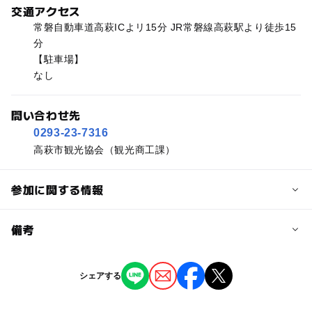
交通アクセス
常磐自動車道高萩ICよリ15分 JR常磐線高萩駅より徒歩15
分
【駐車場】
なし
問い合わせ先
0293-23-7316
高萩市観光協会（観光商工課）
参加に関する情報
予約/応募
備考
問い合わせ先に直接ご確認ください。
※掲載の情報は天候や主催者側の都合などにより変更にな
シェアする
ることがあります。
情報提供：イベントバンク