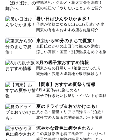
聖地巡礼・グルメ・花火大会を満喫！
夏の松江で「やりたいこと」をご紹介
暑い日はひんやりかき氷！
子供が笑顔になる♪ふわふわ天然かき氷
関東の有名＆おすすめ店を厳選紹介
東京から90分のまちで夏旅！
真田氏ゆかりの上田市で観光を満喫♪
涼しい高原・国宝・別所温泉をめぐる旅
8月の親子旅おすすめ情報
関東からの日帰り～1泊旅にぴったり
観光地・穴場＆避暑地や収穫体験も！
【関東】おすすめ夏祭り情報
8月＆夏休みに楽しめる♪
親子で行きたいお祭り・イベントが満載
夏のドライブ＆おでかけにも♪
八ヶ岳・清里エリアで日帰り～1泊旅！
北杜市の人気＆穴場観光スポット厳選
涼やかな音色に癒やされる♪
この夏は浴衣を着て風鈴市・まつりへ！
親子で絵付け体験や絶景を満喫しよう