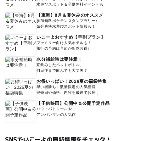
水遊びスポット＆子供無料イベントも
【東海】8月＆夏休みのオススメ
参加無料ポケモンスタンプラリー♪
気分爽快水遊びスポット情報も！
いこーよおすすめ【早割プラン】
ファミリー向け人気ホテルも！
旅行の予約は早めが断然お得♪
水分補給時は要注意！
直飲みしたペットボトル、
何日後まで飲んでも大丈夫？
お得いっぱい！2026夏の福袋特集
早い者勝ち！数量限定の人気福袋
発売日や価格、内容を最速でお届け
【子供映画】公開中＆公開予定作品
パウ・パトロールや
アンパンマンの人気作
SNSでいこーよの最新情報をチェック！