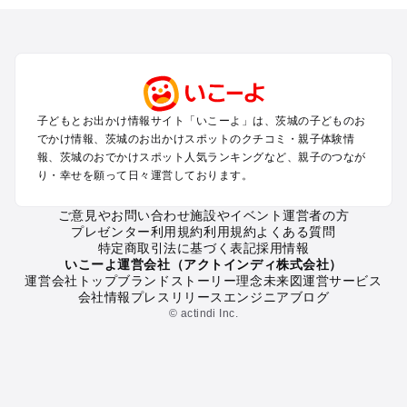
を探す
柏・松戸・野田・取手のプールお出かけ
つくば・守谷・牛久のプールお出かけ
水戸・笠間のプールお出かけ
久喜・行田・加須・羽生のプールお出かけ
土浦・霞ヶ浦・鹿島・潮来のプールお出かけ
子どもとお出かけ情報サイト「いこーよ」は、茨城の子どものお
大洗・ひたちなかのプールお出かけ
でかけ情報、茨城のお出かけスポットのクチコミ・親子体験情
熊谷・太田・足利・古河のプールお出かけ
報、茨城のおでかけスポット人気ランキングなど、親子のつなが
日立・北茨城・奥久慈のプールお出かけ
り・幸せを願って日々運営しております。
常総・結城・桜川・境のプールお出かけ
ご意見やお問い合わせ
施設やイベント運営者の方
プレゼンター利用規約
利用規約
よくある質問
茨城の定番お出かけスポット
特定商取引法に基づく表記
採用情報
茨城の遊園地
いこーよ運営会社（アクトインディ株式会社）
運営会社トップ
ブランドストーリー
理念
未来図
運営サービス
茨城の動物園
会社情報
プレスリリース
エンジニアブログ
茨城のバーベキュー
© actindi Inc.
茨城の釣り
茨城の牧場
茨城のプール
茨城のアスレチック