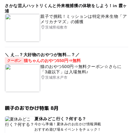
さかな芸人ハットリくんと外来種捕獲の体験をしよう！in 霞ヶ
浦
親子で挑戦！ミッションは特定外来生物「ア
メリカナマズ」の捕獲
茨城県稲敷市
＼ え…？大好物のおやつが無料…？／
猫ちゃんのおやつ550円⇒無料
クーポン
猫のおやつ500円⇒無料クーポン☆さらに
「3歳以下」は入場無料♪
茨城県水戸市
親子のおでかけ特集 8月
夏休みどこ行く？何する？
今から準備！夏休みのお出かけ情報満載
おすすめ遊び場＆イベントをチェック！