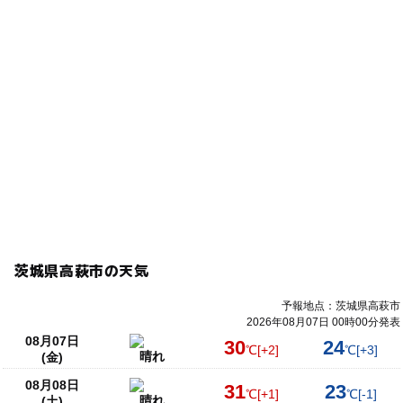
茨城県高萩市の天気
予報地点：茨城県高萩市
2026年08月07日 00時00分発表
08月07日
30
24
℃
[+2]
℃
[+3]
晴れ
(金)
08月08日
31
23
℃
[+1]
℃
[-1]
晴れ
(土)