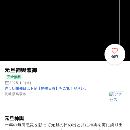
保存
1
元旦神輿渡御
完全無料
2025-1-1(水)
詳しい開催日は下記【開催日時】をご覧ください。
茨城県高萩市
元旦神輿
一年の無病息災を願って元旦の日の出と共に神輿を海に繰り出