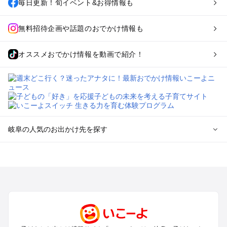
毎日更新！旬イベント&お得情報も
無料招待企画や話題のおでかけ情報も
オススメおでかけ情報を動画で紹介！
岐阜の人気のお出かけ先を探す
岐阜のエリアからプール子ども連れのお出かけスポット
を探す
犬山・一宮・小牧・瀬戸・各務原・尾張のプールお出かけ
岐阜・大垣・関ケ原・養老のプールお出かけ
恵那・中津川・多治見・可児・美濃加茂のプールお出かけ
高山・下呂・飛騨・奥飛騨周辺のプールお出かけ
郡上・美濃・関のプールお出かけ