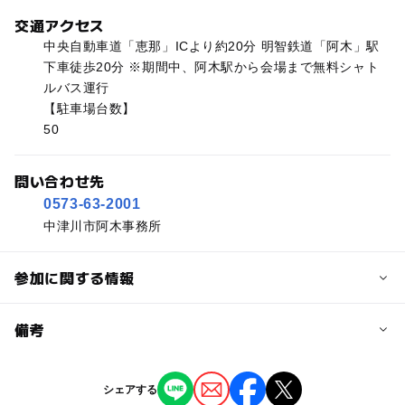
交通アクセス
中央自動車道「恵那」ICより約20分 明智鉄道「阿木」駅
下車徒歩20分 ※期間中、阿木駅から会場まで無料シャト
ルバス運行
【駐車場台数】
50
問い合わせ先
0573-63-2001
中津川市阿木事務所
参加に関する情報
予約/応募
備考
問い合わせ先に直接ご確認ください。
※掲載の情報は天候や主催者側の都合などにより変更にな
シェアする
ることがあります。