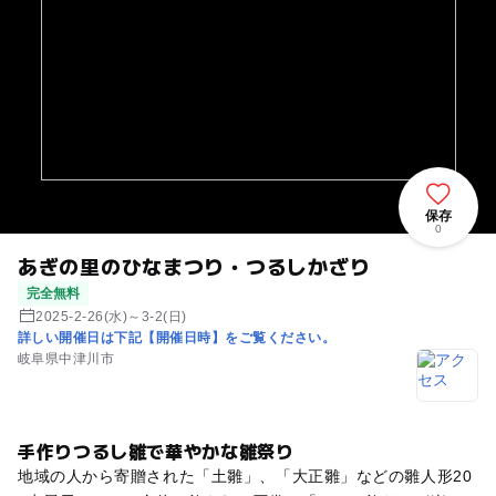
保存
0
あぎの里のひなまつり・つるしかざり
完全無料
2025-2-26(水)～3-2(日)
詳しい開催日は下記【開催日時】をご覧ください。
岐阜県中津川市
手作りつるし雛で華やかな雛祭り
地域の人から寄贈された「土雛」、「大正雛」などの雛人形20