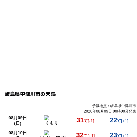
岐阜県中津川市の天気
予報地点：岐阜県中津川市
2026年08月09日 00時00分発表
08月09日
31
22
℃
[-1]
℃
[+1]
くもり
(日)
08月10日
32
23
℃
[+1]
℃
[+1]