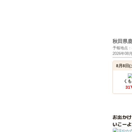
秋田県
予報地点：
2026年08
8月8日(
くも
31
お出か
いこーよ