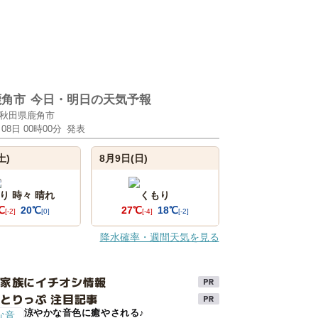
鹿角市
今日・明日の天気予報
秋田県鹿角市
月08日 00時00分
発表
土)
8月9日(日)
り 時々 晴れ
くもり
℃
20℃
27℃
18℃
[-2]
[0]
[-4]
[-2]
降水確率・週間天気を見る
け家族にイチオシ情報
とりっぷ 注目記事
涼やかな音色に癒やされる♪