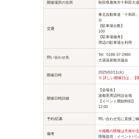
開催場所の住所
秋田県鹿角市十和田大湯
東北自動車道「十和田」I
分
【駐車場台数】
交通
100
【駐車場備考】
周辺の駐車場を利用
Tel:
0186-37-2960
問い合わせ先
大湯温泉観光協会
2025/02/11(火)
開催日時
※ 詳しい開催日は、【
【会場名】
湯都里周辺特設会場
開催日時詳細
【イベント開始時刻】
12:00
予約/応募
問い合わせ先に直接ご
※掲載の情報は天候や
備考
情報提供：イベントバ