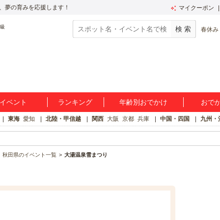
、夢の育みを応援します！
マイクーポン
春休み
イベント
ランキング
年齢別おでかけ
おで
東海
愛知
北陸・甲信越
関西
大阪
京都
兵庫
中国・四国
九州・
秋田県のイベント一覧
大湯温泉雪まつり