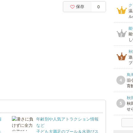
ク
保存
0
温
1
ル
能
能
2
し
秋
遊
3
プ
鳥
4
旧
育
秋
5
秋
せ
情
年齢別や人気アトラクション情報
など
ェ
子ども大満足のプール＆水遊びス