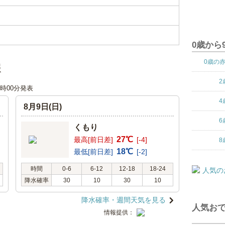
0歳から
0歳の
報
2
00時00分発表
4
8月9日(日)
6
くもり
27℃
最高[前日差]
[-4]
8
18℃
最低[前日差]
[-2]
時間
0-6
6-12
12-18
18-24
降水確率
30
10
30
10
降水確率・週間天気を見る
人気おで
情報提供：