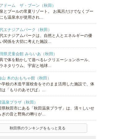
アドーム ザ・ブーン（秋田）
泉とプールの常夏リゾート。 お風呂だけでなくプー
にも温泉水が使用され...
代エナジアムパーク（秋田）
代エナジアムパークは、自然と人とエネルギーの優
い関係を大切に考えた施設...
田県児童会館 みらいあ（秋田）
具で体を動かして遊べるレクリエーションホール、
ラネタリウム、宇宙と地球...
海山 木のおもちゃ館（秋田）
小学校の木造平屋校舎をそのまま活用した施設で、体
館は「もりのあそびば」...
田温泉プラザ（秋田）
田県秋田市にある「秋田温泉プラザ」は、清々しいせ
らぎの音と野鳥の囀りが...
秋田県のランキングをもっと見る