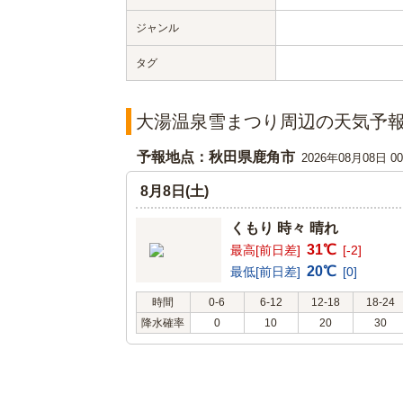
ジャンル
タグ
大湯温泉雪まつり周辺の天気予
予報地点：秋田県鹿角市
2026年08月08日 
8月8日(土)
くもり 時々 晴れ
31℃
最高[前日差]
[-2]
20℃
最低[前日差]
[0]
時間
0-6
6-12
12-18
18-24
降水確率
0
10
20
30