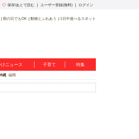
保存/あとで読む
ユーザー登録(無料)
ログイン
雨の日でもOK
動物とふれあう
1日中遊べるスポット
かけニュース
子育て
特集
沖縄
福岡