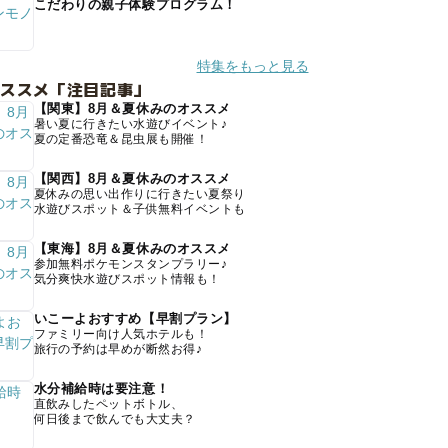
こだわりの親子体験プログラム！
特集をもっと見る
オススメ「注目記事」
【関東】8月＆夏休みのオススメ
暑い夏に行きたい水遊びイベント♪
夏の定番恐竜＆昆虫展も開催！
【関西】8月＆夏休みのオススメ
夏休みの思い出作りに行きたい夏祭り
水遊びスポット＆子供無料イベントも
【東海】8月＆夏休みのオススメ
参加無料ポケモンスタンプラリー♪
気分爽快水遊びスポット情報も！
いこーよおすすめ【早割プラン】
ファミリー向け人気ホテルも！
旅行の予約は早めが断然お得♪
水分補給時は要注意！
直飲みしたペットボトル、
何日後まで飲んでも大丈夫？