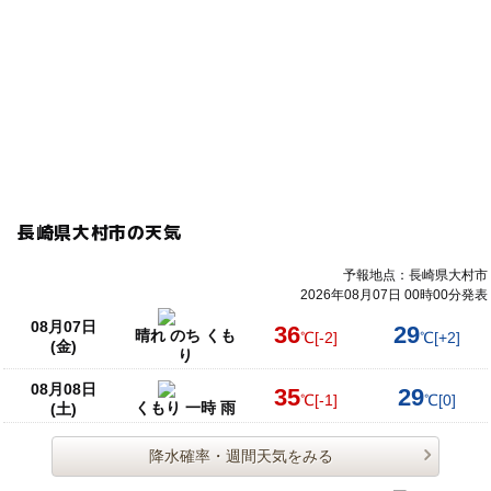
長崎県大村市の天気
予報地点：長崎県大村市
2026年08月07日 00時00分発表
08月07日
36
29
晴れ のち くも
℃
[-2]
℃
[+2]
(金)
り
08月08日
35
29
℃
[-1]
℃
[0]
くもり 一時 雨
(土)
降水確率・週間天気をみる