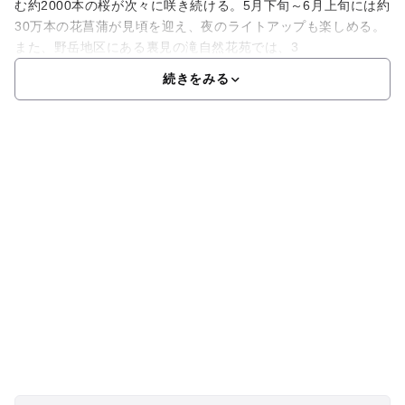
む約2000本の桜が次々に咲き続ける。5月下旬～6月上旬には約
30万本の花菖蒲が見頃を迎え、夜のライトアップも楽しめる。
また、野岳地区にある裏見の滝自然花苑では、3
続きをみる