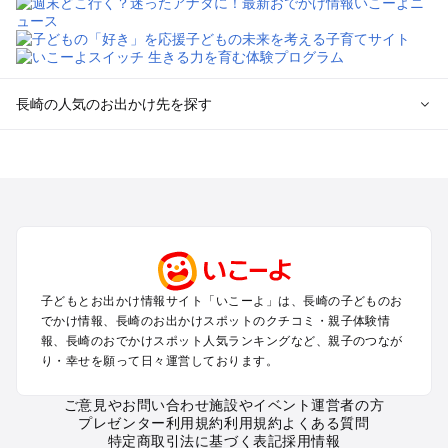
長崎の人気のお出かけ先を探す
長崎のエリアからプール子ども連れのお出かけスポット
を探す
長崎市・諫早のプールお出かけ
佐世保・ハウステンボスのプールお出かけ
雲仙・島原・小浜のプールお出かけ
平戸・松浦・田平のプールお出かけ
壱岐・対馬・五島列島のプールお出かけ
子どもとお出かけ情報サイト「いこーよ」は、長崎の子どものお
でかけ情報、長崎のお出かけスポットのクチコミ・親子体験情
長崎の定番お出かけスポット
報、長崎のおでかけスポット人気ランキングなど、親子のつなが
り・幸せを願って日々運営しております。
長崎の遊園地
長崎の動物園
ご意見やお問い合わせ
施設やイベント運営者の方
長崎のバーベキュー
プレゼンター利用規約
利用規約
よくある質問
長崎の釣り
特定商取引法に基づく表記
採用情報