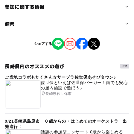
参加に関する情報
予約/応募
備考
問い合わせ先に直接ご確認ください。
※掲載の情報は天候や主催者側の都合などにより変更にな
シェアする
注意・制限事項
ることがあります。
情報提供：イベントバンク
裏見の滝自然花苑（住所：大村市立福寺町20-1）
長崎県内のオススメの遊び
ご当地コラボもたくさん☆サープラ佐世保あそびタウン♪
佐世保といえば佐世保バーガー！雨でも安心
の屋内施設で遊ぼう♪
長崎県佐世保市
9/21長崎県島原市 ０歳からの・はじめてのオーケストラ 出
発進行！
話題の参加型コンサート 0歳から楽しめる！