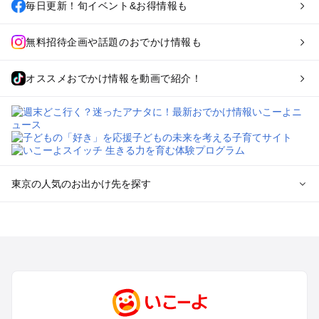
毎日更新！旬イベント&お得情報も
無料招待企画や話題のおでかけ情報も
オススメおでかけ情報を動画で紹介！
東京の人気のお出かけ先を探す
東京のエリアからプール子ども連れのお出かけスポット
を探す
立川・国分寺・八王子・昭島・多摩のプールお出かけ
お台場・品川・新橋・汐留・豊洲のプールお出かけ
上野・浅草・錦糸町・両国のプールお出かけ
町田・相模原・愛川・上野原のプールお出かけ
渋谷・原宿・恵比寿・中目黒・自由が丘のプールお出かけ