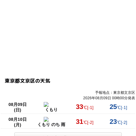
東京都文京区の天気
予報地点：東京都文京区
2026年08月09日 00時00分発表
08月09日
33
25
℃
[-1]
℃
[-1]
くもり
(日)
08月10日
31
23
℃
[-2]
℃
[-2]
くもり のち 雨
(月)