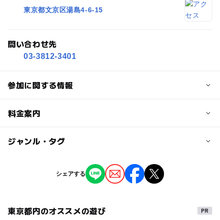
東京都文京区湯島4-6-15
問い合わせ先
03-3812-3401
参加に関する情報
対象年齢
料金案内
小学生
中学生･高校生
大人
子供の料金詳細
ジャンル・タグ
予約/応募
観覧無料
予約不要
※湯島地方合同庁舎正門より入館する場合は無料です。
ジャンル
シェアする
（平日のみ）
ものづくり・学び体験
芸術鑑賞・自然観賞
※都立旧岩崎邸庭園より入館する場合、都立旧岩崎邸庭園
入園料がかかります。
東京都内のオススメの遊び
タグ