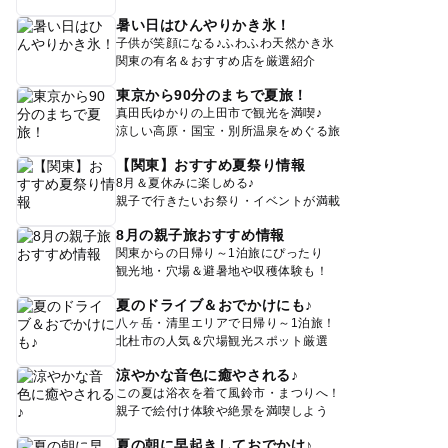
暑い日はひんやりかき氷！
子供が笑顔になる♪ふわふわ天然かき氷
関東の有名＆おすすめ店を厳選紹介
東京から90分のまちで夏旅！
真田氏ゆかりの上田市で観光を満喫♪
涼しい高原・国宝・別所温泉をめぐる旅
【関東】おすすめ夏祭り情報
8月＆夏休みに楽しめる♪
親子で行きたいお祭り・イベントが満載
8月の親子旅おすすめ情報
関東からの日帰り～1泊旅にぴったり
観光地・穴場＆避暑地や収穫体験も！
夏のドライブ＆おでかけにも♪
八ヶ岳・清里エリアで日帰り～1泊旅！
北杜市の人気＆穴場観光スポット厳選
涼やかな音色に癒やされる♪
この夏は浴衣を着て風鈴市・まつりへ！
親子で絵付け体験や絶景を満喫しよう
夏の朝に早起きしておでかけ♪