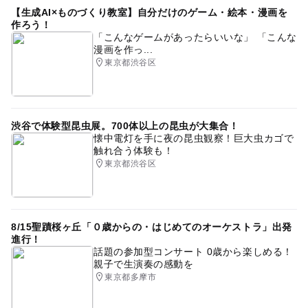
大人の料金詳細
【生成AI×ものづくり教室】自分だけのゲーム・絵本・漫画を
万国博覧会
万博
大阪万博
万博建築
観覧無料
作ろう！
「こんなゲームがあったらいいな」 「こんな
オリジナル図面
※湯島地方合同庁舎正門より入館する場合は無料です。
漫画を作っ...
（平日のみ）
東京都渋谷区
※都立旧岩崎邸庭園より入館する場合、都立旧岩崎邸庭園
入園料がかかります。
渋谷で体験型昆虫展。700体以上の昆虫が大集合！
懐中電灯を手に夜の昆虫観察！巨大虫カゴで
触れ合う体験も！
東京都渋谷区
8/15聖蹟桜ヶ丘「０歳からの・はじめてのオーケストラ」出発
進行！
話題の参加型コンサート 0歳から楽しめる！
親子で生演奏の感動を
東京都多摩市