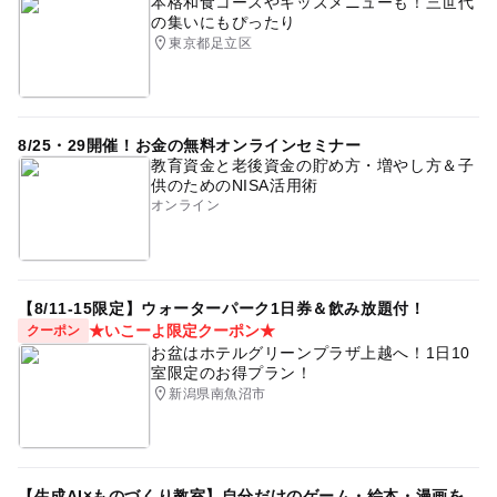
本格和食コースやキッズメニューも！三世代
の集いにもぴったり
東京都足立区
8/25・29開催！お金の無料オンラインセミナー
教育資金と老後資金の貯め方・増やし方＆子
供のためのNISA活用術
オンライン
【8/11-15限定】ウォーターパーク1日券＆飲み放題付！
★いこーよ限定クーポン★
クーポン
お盆はホテルグリーンプラザ上越へ！1日10
室限定のお得プラン！
新潟県南魚沼市
【生成AI×ものづくり教室】自分だけのゲーム・絵本・漫画を