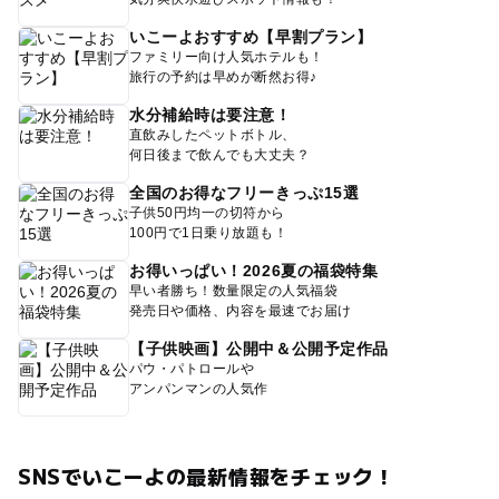
いこーよおすすめ【早割プラン】
ファミリー向け人気ホテルも！
旅行の予約は早めが断然お得♪
水分補給時は要注意！
直飲みしたペットボトル、
何日後まで飲んでも大丈夫？
全国のお得なフリーきっぷ15選
子供50円均一の切符から
100円で1日乗り放題も！
お得いっぱい！2026夏の福袋特集
早い者勝ち！数量限定の人気福袋
発売日や価格、内容を最速でお届け
【子供映画】公開中＆公開予定作品
パウ・パトロールや
アンパンマンの人気作
SNSでいこーよの最新情報をチェック！