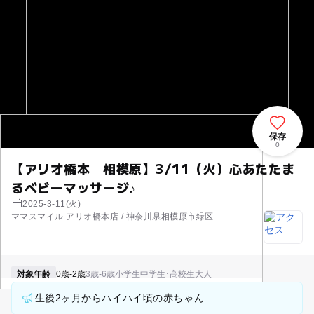
保存
0
【アリオ橋本 相模原】3/11（火）心あたたま
るベビーマッサージ♪
2025-3-11(火)
ママスマイル アリオ橋本店 / 神奈川県相模原市緑区
対象年齢
0歳-2歳
3歳-6歳
小学生
中学生･高校生
大人
生後2ヶ月からハイハイ頃の赤ちゃん