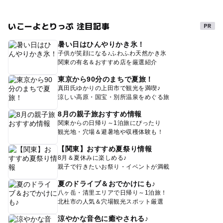
いこーよとりっぷ 注目記事
暑い日はひんやりかき氷！
子供が笑顔になる♪ふわふわ天然かき氷
関東の有名＆おすすめ店を厳選紹介
東京から90分のまちで夏旅！
真田氏ゆかりの上田市で観光を満喫♪
涼しい高原・国宝・別所温泉をめぐる旅
8月の親子旅おすすめ情報
関東からの日帰り～1泊旅にぴったり
観光地・穴場＆避暑地や収穫体験も！
【関東】おすすめ夏祭り情報
8月＆夏休みに楽しめる♪
親子で行きたいお祭り・イベントが満載
夏のドライブ＆おでかけにも♪
八ヶ岳・清里エリアで日帰り～1泊旅！
北杜市の人気＆穴場観光スポット厳選
涼やかな音色に癒やされる♪