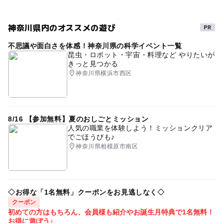
・アルコール消毒
・レッスン中の換気
注意・制限事項
神奈川県内のオススメの遊び
タグ
予防接種前、接種後48時間以内はご遠慮ください。
お肌の弱い赤ちゃんやオイル使用が心配な方はおうちで使
不思議や面白さを体感！神奈川県の科学イベント一覧
パパのベビーマッサージ
ベビーマッサージ体験
っている保湿剤をご持参ください。
昆虫・ロボット・宇宙・料理など やりたいが
きっと見つかる
ベビーマッサージ教室
駐車場あり
また、肌に湿疹や炎症等ある場合は参加をご遠慮いただく
神奈川県横浜市西区
か医師にご相談の上ご参加ください。
0歳の赤ちゃんのおでかけ
バスタオルをご持参ください。
ママと赤ちゃんのための習い事
赤ちゃんと一緒
応募方法
相模原
町田
東京
神奈川
アリオ橋本
8/16 【参加無料】夏のおしごとミッション
ママスマイルアリオ橋本の窓口又はお電話、HPにてお申
人気の職業を体験しよう！ミッションクリア
ママスマイル橋本
ベビーヨガ
ふれあい遊び
でごほうびも♪
込みください。（042-703-1760）
神奈川県相模原市南区
スキンシップ
ママが楽しむ
ママが学ぶ
予約ページ
パパが楽しむ
パパが学ぶ
赤ちゃんとパパ
予約はこちらから
新米パパ
新米ママ
あかちゃんとおでかけ
橋本
◇お得な「1名無料」クーポンをお見逃しなく◇
クーポン
室内遊び
パパと赤ちゃん
アリオ橋本イベント
初めての方はもちろん、会員様も紹介やお誕生月特典で1名無料！
お得に遊ぼう♪