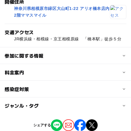
開催住所
神奈川県相模原市緑区大山町1-22 アリオ橋本店内
2階ママスマイル
交通アクセス
JR横浜線・相模線・京王相模原線 「橋本駅」徒歩５分
参加に関する情報
定員
料金案内
5人
子供の料金
感染症対策
対象年齢
2,500円
0歳･1歳･2歳の赤ちゃん(乳児･幼児)
ジャンル・タグ
当イベントでは以下の感染予防対策を実施しています。
子供の料金詳細
・事前予約制
予約/応募
・定員縮小
ママスマイルのご利用がはじめての方は、登録料100円が
ジャンル
・事前検温
シェアする
予約必要
別途必要です。
ものづくり・学び体験