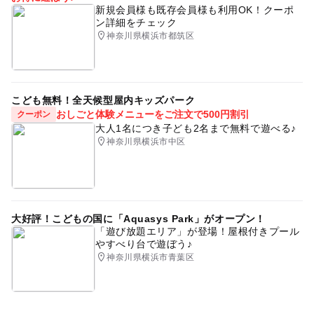
ベビー
育児
0歳
0歳からOK
生後2ヶ月
新規会員様も既存会員様も利用OK！クーポ
ン詳細をチェック
生後3ヶ月
生後4ヶ月
生後5ヶ月
0歳おでかけ
神奈川県横浜市都筑区
イクメン
イクメンパパ
子育てパパ
育休
育休ママ
育休中
赤ちゃんとおでかけ
八王子市
こども無料！全天候型屋内キッズパーク
相模原市
町田市
ハーフバースデイ
夏休み
おしごと体験メニューをご注文で500円割引
クーポン
大人1名につき子ども2名まで無料で遊べる♪
育休取得パパ
親子のあそび場
親子の
神奈川県横浜市中区
おとうさんといっしょ
相模原ベビーマッサージ
町田ベビーマッサージ
ベビーマッサージ町田
ベビーマッサージ相模原
大好評！こどもの国に「Aquasys Park」がオープン！
「遊び放題エリア」が登場！屋根付きプール
やすべり台で遊ぼう♪
神奈川県横浜市青葉区