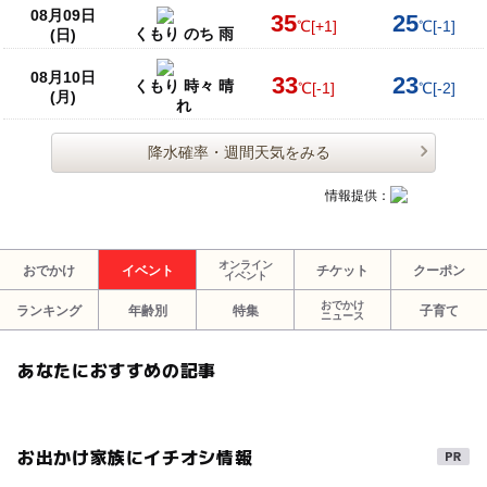
08月09日
35
25
℃
[+1]
℃
[-1]
くもり のち 雨
(日)
08月10日
33
23
くもり 時々 晴
℃
[-1]
℃
[-2]
(月)
れ
降水確率・週間天気をみる
情報提供：
オンライン
おでかけ
イベント
チケット
クーポン
イベント
おでかけ
ランキング
年齢別
特集
子育て
ニュース
あなたにおすすめの記事
お出かけ家族にイチオシ情報