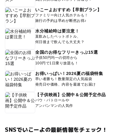
いこーよおすすめ【早割プラン】
ファミリー向け人気ホテルも！
旅行の予約は早めが断然お得♪
水分補給時は要注意！
直飲みしたペットボトル、
何日後まで飲んでも大丈夫？
全国のお得なフリーきっぷ15選
子供50円均一の切符から
100円で1日乗り放題も！
お得いっぱい！2026夏の福袋特集
早い者勝ち！数量限定の人気福袋
発売日や価格、内容を最速でお届け
【子供映画】公開中＆公開予定作品
パウ・パトロールや
アンパンマンの人気作
SNSでいこーよの最新情報をチェック！