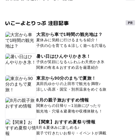
いこーよとりっぷ 注目記事
大宮から車で1時間の観光地は？
夏休みに気軽に行けるまちを紹介！
子供の心を育てる＆涼しく遊べる穴場も
暑い日はひんやりかき氷！
子供が笑顔になる♪ふわふわ天然かき氷
関東の有名＆おすすめ店を厳選紹介
東京から90分のまちで夏旅！
真田氏ゆかりの上田市で観光を満喫♪
涼しい高原・国宝・別所温泉をめぐる旅
8月の親子旅おすすめ情報
関東からの日帰り～1泊旅にぴったり
観光地・穴場＆避暑地や収穫体験も！
【関東】おすすめ夏祭り情報
8月＆夏休みに楽しめる♪
親子で行きたいお祭り・イベントが満載