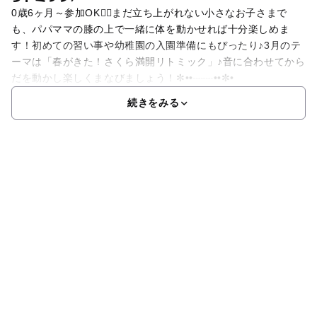
0歳6ヶ月～参加OK🙆‍♀まだ立ち上がれない小さなお子さまで
も、パパママの膝の上で一緒に体を動かせれば十分楽しめま
す！初めての習い事や幼稚園の入園準備にもぴったり♪3月のテ
ーマは「春がきた！さくら満開リトミック」♪音に合わせてから
だを動かし楽しくまなびましょう！✼••┈┈••✼•
続きをみる