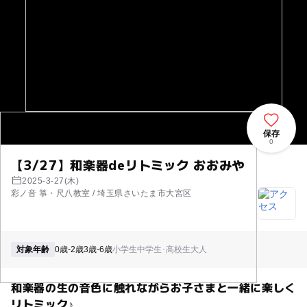
保存
0
【3/27】和楽器deリトミック おおみや
2025-3-27(木)
彩ノ音 箏・尺八教室 / 埼玉県さいたま市大宮区
対象年齢
0歳-2歳
3歳-6歳
小学生
中学生･高校生
大人
和楽器の生の音色に触れながらお子さまと一緒に楽しく
リトミック♪