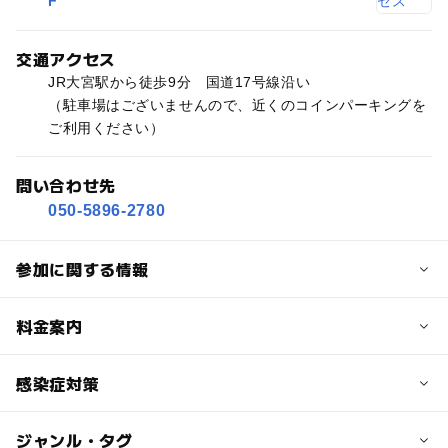
F
交通アクセス
JR大宮駅から徒歩9分 国道17号線沿い
（駐車場はございませんので、近くのコインパーキングを
ご利用ください）
問い合わせ先
050-5896-2780
参加に関する情報
定員
料金案内
6人
子供の料金
感染症対策
定員詳細
2,000円
親子6組までの少人数レッスンです
ジャンル・タグ
・リトミック中も換気のため窓を開ける場合がありますの