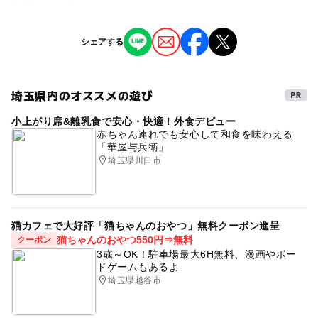
子供の料金詳細
で体温調節できる服装でお越しください
対象年齢
・使用する道具はレッスンごとに消毒しております
二人目以降はプラス1000円でご参加いただけます
ジャンル
シェアする
0歳･1歳･2歳の赤ちゃん(乳児･幼児)
ものづくり・学び体験
3歳･4歳･5歳･6歳(幼児)
埼玉県内のオススメの遊び
予約/応募
タグ
予約必要
小上がり席&離乳食で安心・快適！外食デビュー
リトミック
おやこリトミック
ベビーリトミック
最終応募締切 2025-3-25(火)
赤ちゃん連れでも安心して和食を味わえる
「華屋与兵衛」
リトミック教室
和楽器
雨の日でもOK
幼児
埼玉県川口市
注意・制限事項
乳児
体験
親子コンサート
尺八
最少催行人数(2組)に満たない場合は開催を見送る場合がご
ざいます
猫カフェで大好評「猫ちゃんのおやつ」無料クーポン進呈
猫ちゃんのおやつ550円⇒無料
クーポン
応募方法
3歳～OK！駐車場最大6H無料、漫画やボー
ドゲームもあるよ
このイベントの受付は終了しました。
埼玉県越谷市