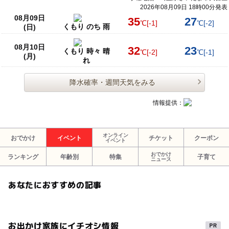
2026年08月09日 18時00分発表
08月09日
35
27
℃
[-1]
℃
[-2]
くもり のち 雨
(日)
08月10日
32
23
くもり 時々 晴
℃
[-2]
℃
[-1]
(月)
れ
降水確率・週間天気をみる
情報提供：
オンライン
おでかけ
イベント
チケット
クーポン
イベント
おでかけ
ランキング
年齢別
特集
子育て
ニュース
あなたにおすすめの記事
お出かけ家族にイチオシ情報