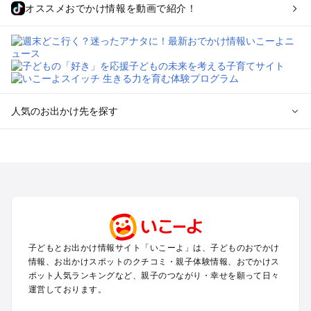
オススメおでかけ情報を動画で紹介！
人気のお出かけ先を探す
全国からプール子連れおでかけスポットを探す
北海道･東北のプールおでかけ
北陸･甲信越のプールおでかけ
関東のプールおでかけ
東海のプールおでかけ
関西のプールおでかけ
中国･四国のプールおでかけ
子どもとお出かけ情報サイト「いこーよ」は、子どものおでかけ
九州･沖縄のプールおでかけ
情報、お出かけスポットのクチコミ・親子体験情報、おでかけス
ポット人気ランキングなど、親子のつながり・幸せを願って日々
運営しております。
定番お出かけスポット
遊園地