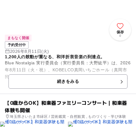
保存
0
まもなく開催
予約受付中
2026年8月11日(火)
1,200人の鼓動が重なる、和洋折衷音楽の到達点。
Blue Nostalgia 実行委員会（実行委員長：大野紘平）は、2026
年8月11日（火・祝）、KOBELCO真岡いちごホール（真岡市
民会館）大ホールにて、とちぎ未来大使でありピアニストの
続きをみる
大...
【0歳からOK】和楽器ファミリーコンサート｜和楽器
体験も開催
埼玉県さいたま市緑区 / 芸術鑑賞・自然観賞 , ものづくり・学び体験