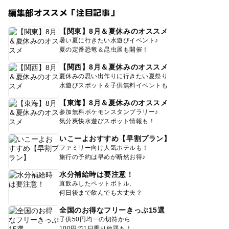
編集部オススメ「注目記事」
【関東】8月＆夏休みのオススメ
暑い夏に行きたい水遊びイベント♪
夏の定番恐竜＆昆虫展も開催！
【関西】8月＆夏休みのオススメ
夏休みの思い出作りに行きたい夏祭り
水遊びスポット＆子供無料イベントも
【東海】8月＆夏休みのオススメ
参加無料ポケモンスタンプラリー♪
気分爽快水遊びスポット情報も！
いこーよおすすめ【早割プラン】
ファミリー向け人気ホテルも！
旅行の予約は早めが断然お得♪
水分補給時は要注意！
直飲みしたペットボトル、
何日後まで飲んでも大丈夫？
全国のお得なフリーきっぷ15選
子供50円均一の切符から
100円で1日乗り放題も！