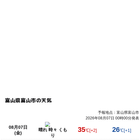
富山県富山市の天気
予報地点：富山県富山市
2026年08月07日 00時00分発表
08月07日
35
26
晴れ 時々 くも
℃
[+2]
℃
[+1]
(金)
り