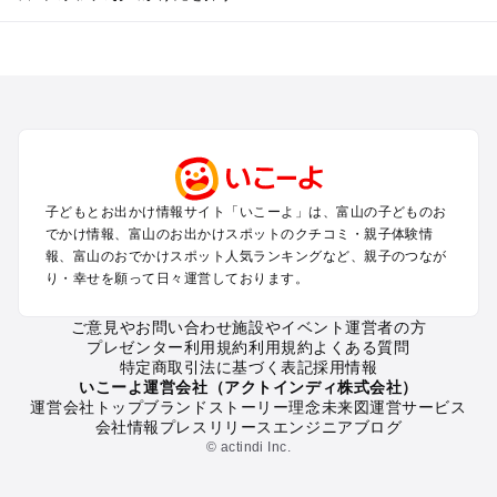
富山のエリアからプール子ども連れのお出かけスポット
を探す
高岡・氷見・砺波・五箇山・庄川のプールお出かけ
富山・八尾のプールお出かけ
立山黒部アルペンルート・宇奈月・黒部のプールお出かけ
富山の定番お出かけスポット
子どもとお出かけ情報サイト「いこーよ」は、富山の子どものお
富山の遊園地
でかけ情報、富山のお出かけスポットのクチコミ・親子体験情
富山の動物園
報、富山のおでかけスポット人気ランキングなど、親子のつなが
り・幸せを願って日々運営しております。
富山のバーベキュー
富山の釣り
ご意見やお問い合わせ
施設やイベント運営者の方
富山の牧場
プレゼンター利用規約
利用規約
よくある質問
富山のプール
特定商取引法に基づく表記
採用情報
富山のアスレチック
いこーよ運営会社（アクトインディ株式会社）
運営会社トップ
ブランドストーリー
理念
未来図
運営サービス
富山の公園・総合公園
会社情報
プレスリリース
エンジニアブログ
富山の観光
© actindi Inc.
富山の親子で体験するお出かけスポット