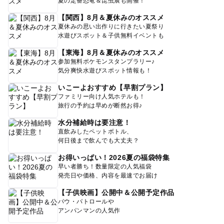
夏の定番恐竜＆昆虫展も開催！
【関西】8月＆夏休みのオススメ
夏休みの思い出作りに行きたい夏祭り
水遊びスポット＆子供無料イベントも
【東海】8月＆夏休みのオススメ
参加無料ポケモンスタンプラリー♪
気分爽快水遊びスポット情報も！
いこーよおすすめ【早割プラン】
ファミリー向け人気ホテルも！
旅行の予約は早めが断然お得♪
水分補給時は要注意！
直飲みしたペットボトル、
何日後まで飲んでも大丈夫？
お得いっぱい！2026夏の福袋特集
早い者勝ち！数量限定の人気福袋
発売日や価格、内容を最速でお届け
【子供映画】公開中＆公開予定作品
パウ・パトロールや
アンパンマンの人気作