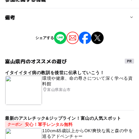
予約/応募
備考
問い合わせ先に直接ご確認ください。
※掲載の情報は天候や主催者側の都合などにより変更にな
シェアする
ることがあります。
情報提供：イベントバンク
富山県内のオススメの遊び
イタイイタイ病の教訓を後世に伝承していこう！
環境や健康、命の尊さについて深く学べる資
料館
富山県富山市
最新のアスレチック&ジップライン！富山の人気スポット
安心！軍手レンタル無料
クーポン
110cm&5歳以上からOK!爽快な風と森の中を
巡るアドベンチャー