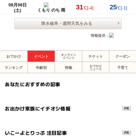
08月08日
31
25
℃
[-4]
℃
[-1]
くもり のち 雨
(土)
降水確率・週間天気をみる
情報提供：
オンライン
おでかけ
イベント
チケット
クーポン
イベント
おでかけ
ランキング
年齢別
特集
子育て
ニュース
あなたにおすすめの記事
お出かけ家族にイチオシ情報
いこーよとりっぷ 注目記事