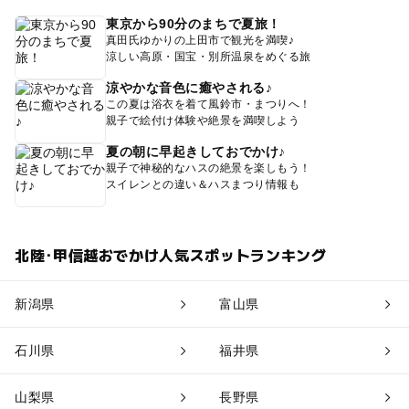
東京から90分のまちで夏旅！
真田氏ゆかりの上田市で観光を満喫♪
涼しい高原・国宝・別所温泉をめぐる旅
涼やかな音色に癒やされる♪
この夏は浴衣を着て風鈴市・まつりへ！
親子で絵付け体験や絶景を満喫しよう
夏の朝に早起きしておでかけ♪
親子で神秘的なハスの絶景を楽しもう！
スイレンとの違い＆ハスまつり情報も
北陸･甲信越おでかけ人気スポットランキング
新潟県
富山県
石川県
福井県
山梨県
長野県