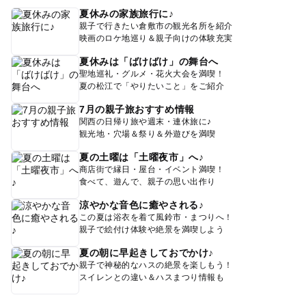
夏休みの家族旅行に♪
親子で行きたい倉敷市の観光名所を紹介
映画のロケ地巡り＆親子向けの体験充実
夏休みは「ばけばけ」の舞台へ
聖地巡礼・グルメ・花火大会を満喫！
夏の松江で「やりたいこと」をご紹介
7月の親子旅おすすめ情報
関西の日帰り旅や週末・連休旅に♪
観光地・穴場＆祭り＆外遊びを満喫
夏の土曜は「土曜夜市」へ♪
商店街で縁日・屋台・イベント満喫！
食べて、遊んで、親子の思い出作り
涼やかな音色に癒やされる♪
この夏は浴衣を着て風鈴市・まつりへ！
親子で絵付け体験や絶景を満喫しよう
夏の朝に早起きしておでかけ♪
親子で神秘的なハスの絶景を楽しもう！
スイレンとの違い＆ハスまつり情報も