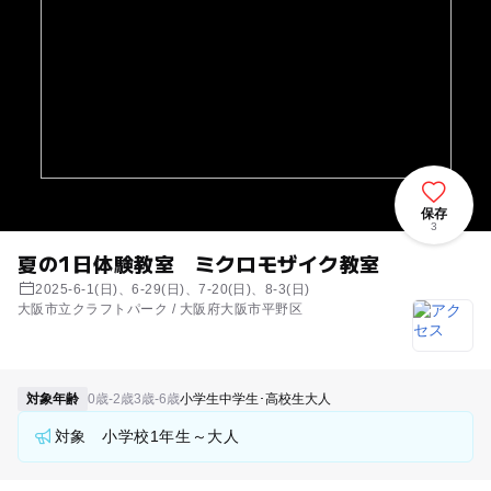
保存
3
夏の1日体験教室 ミクロモザイク教室
2025-6-1(日)、6-29(日)、7-20(日)、8-3(日)
大阪市立クラフトパーク / 大阪府大阪市平野区
対象年齢
0歳-2歳
3歳-6歳
小学生
中学生･高校生
大人
対象 小学校1年生～大人