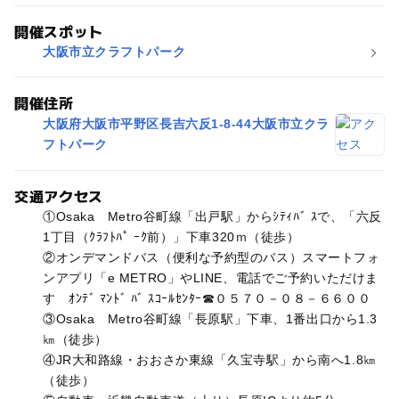
開催スポット
大阪市立クラフトパーク
開催住所
大阪府大阪市平野区長吉六反1-8-44大阪市立クラ
フトパーク
交通アクセス
①Osaka Metro谷町線「出戸駅」からｼﾃｨﾊﾞ ｽで、「六反
1丁目（ｸﾗﾌﾄﾊﾟ ｰｸ前）」下車320ｍ（徒歩）
②オンデマンドバス（便利な予約型のバス）スマートフォ
ンアプリ「e METRO」やLINE、電話でご予約いただけま
す ｵﾝﾃﾞ ﾏﾝﾄﾞ ﾊﾞ ｽｺｰﾙｾﾝﾀｰ☎０５７０－０８－６６００
③Osaka Metro谷町線「長原駅」下車、1番出口から1.3
㎞（徒歩）
④JR大和路線・おおさか東線「久宝寺駅」から南へ1.8㎞
（徒歩）