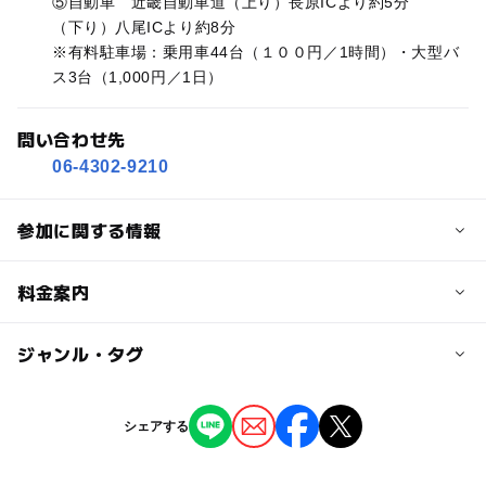
⑤自動車 近畿自動車道（上り）長原ICより約5分
（下り）八尾ICより約8分
※有料駐車場：乗用車44台（１００円／1時間）・大型バ
ス3台（1,000円／1日）
問い合わせ先
06-4302-9210
参加に関する情報
定員詳細
料金案内
先着順
※定員に空きがあれば当日でも受付けできます
子供の料金
ジャンル・タグ
2,200円
対象年齢
ジャンル
シェアする
小学生
中学生･高校生
大人
大人の料金
ものづくり・学び体験
2,200円