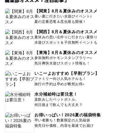
編集部オススメ「注目記事」
【関東】8月＆夏休みのオススメ
暑い夏に行きたい水遊びイベント♪
夏の定番恐竜＆昆虫展も開催！
【関西】8月＆夏休みのオススメ
夏休みの思い出作りに行きたい夏祭り
水遊びスポット＆子供無料イベントも
【東海】8月＆夏休みのオススメ
参加無料ポケモンスタンプラリー♪
気分爽快水遊びスポット情報も！
いこーよおすすめ【早割プラン】
ファミリー向け人気ホテルも！
旅行の予約は早めが断然お得♪
水分補給時は要注意！
直飲みしたペットボトル、
何日後まで飲んでも大丈夫？
お得いっぱい！2026夏の福袋特集
早い者勝ち！数量限定の人気福袋
発売日や価格、内容を最速でお届け