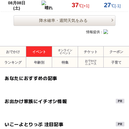
08月08日
37
27
℃
[+1]
℃
[-1]
晴れ
(土)
降水確率・週間天気をみる
情報提供：
オンライン
おでかけ
イベント
チケット
クーポン
イベント
おでかけ
ランキング
年齢別
特集
子育て
ニュース
あなたにおすすめの記事
お出かけ家族にイチオシ情報
いこーよとりっぷ 注目記事