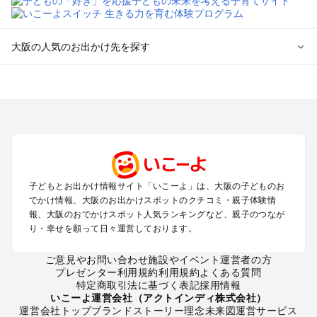
大阪の人気のお出かけ先を探す
大阪のエリアからプール子ども連れのお出かけスポット
を探す
堺・大阪南部（岸和田・関西空港・泉南）のプールお出かけ
高槻・吹田・豊中・茨木・箕面・枚方・伊丹空港のプールお出
かけ
梅田・キタ・淀屋橋・本町・福島のプールお出かけ
東大阪・八尾・寝屋川・守口・門真のプールお出かけ
子どもとお出かけ情報サイト「いこーよ」は、大阪の子どものお
大阪ベイエリア（USJ・南港）のプールお出かけ
でかけ情報、大阪のお出かけスポットのクチコミ・親子体験情
なんば・心斎橋・道頓堀・四ツ橋・ミナミのプールお出かけ
報、大阪のおでかけスポット人気ランキングなど、親子のつなが
天王寺・阿倍野・上本町・長居のプールお出かけ
り・幸せを願って日々運営しております。
大阪城・京橋・鶴見緑地のプールお出かけ
新大阪・江坂・十三のプールお出かけ
ご意見やお問い合わせ
施設やイベント運営者の方
プレゼンター利用規約
利用規約
よくある質問
特定商取引法に基づく表記
採用情報
大阪の定番お出かけスポット
いこーよ運営会社（アクトインディ株式会社）
運営会社トップ
ブランドストーリー
理念
未来図
運営サービス
大阪の遊園地