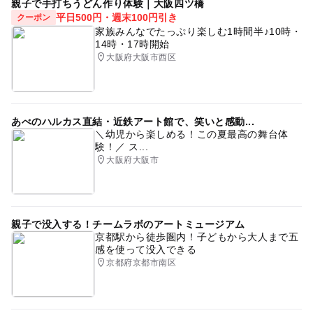
親子で手打ちうどん作り体験｜大阪四ツ橋
平日500円・週末100円引き
クーポン
家族みんなでたっぷり楽しむ1時間半♪10時・
14時・17時開始
大阪府大阪市西区
あべのハルカス直結・近鉄アート館で、笑いと感動...
＼幼児から楽しめる！この夏最高の舞台体
験！／ ス...
大阪府大阪市
親子で没入する！チームラボのアートミュージアム
京都駅から徒歩圏内！子どもから大人まで五
感を使って没入できる
京都府京都市南区