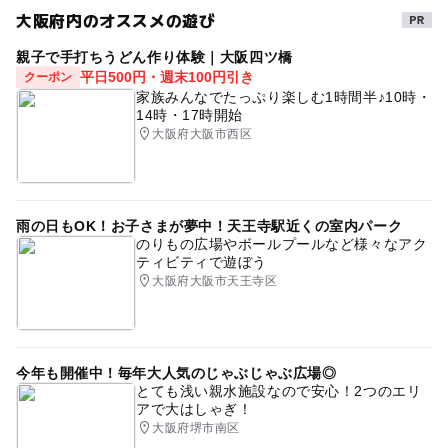
予約/応募
大阪府内のオススメの遊び
タグ
予約必要
最終応募締切 2025-8-3(日)
親子で手打ちうどん作り体験｜大阪四ツ橋
1日体験
ものづくり
ものづくり体験
平日500円・週末100円引き
クーポン
手作り体験教室
体験教室
ガラス工芸
ガラス
家族みんなでたっぷり楽しむ1時間半♪10時・
注意・制限事項
14時・17時開始
アクセサリー作り
※小学生以下は保護者同伴
一日体験
手作り体験
手作り
大阪府大阪市西区
ハンドメイド
#雨の日でもOK
工作・クラフト体験
応募方法
手芸体験
このイベントの受付は終了しました。
雨の日もOK！お子さまが夢中！天王寺駅近くの室内パーク
のりもの広場やボールプールなど様々なアク
ティビティで遊ぼう
大阪府大阪市天王寺区
今年も開催中！毎年大人気のじゃぶじゃぶ広場◎
とても浅い親水施設なので安心！2つのエリ
アで大はしゃぎ！
大阪府堺市南区