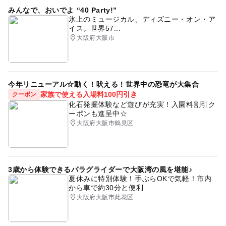
みんなで、おいでよ “40 Party!”
氷上のミュージカル、ディズニー・オン・ア
イス。世界57...
大阪府大阪市
今年リニューアル☆動く！吠える！世界中の恐竜が大集合
家族で使える入場料100円引き
クーポン
化石発掘体験など遊びが充実！入園料割引ク
ーポンも進呈中☆
大阪府大阪市鶴見区
3歳から体験できるパラグライダーで大阪湾の風を堪能♪
夏休みに特別体験！手ぶらOKで気軽！市内
から車で約30分と便利
大阪府大阪市此花区