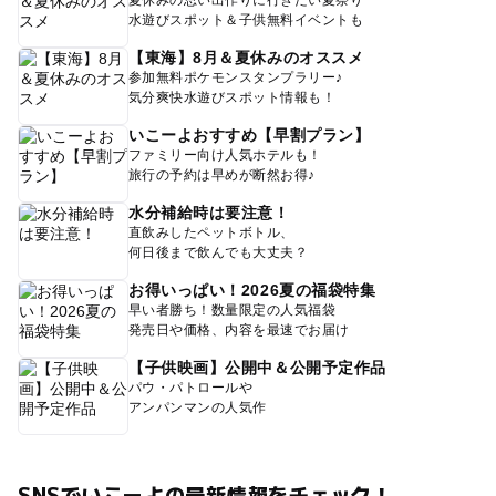
水遊びスポット＆子供無料イベントも
【東海】8月＆夏休みのオススメ
参加無料ポケモンスタンプラリー♪
気分爽快水遊びスポット情報も！
いこーよおすすめ【早割プラン】
ファミリー向け人気ホテルも！
旅行の予約は早めが断然お得♪
水分補給時は要注意！
直飲みしたペットボトル、
何日後まで飲んでも大丈夫？
お得いっぱい！2026夏の福袋特集
早い者勝ち！数量限定の人気福袋
発売日や価格、内容を最速でお届け
【子供映画】公開中＆公開予定作品
パウ・パトロールや
アンパンマンの人気作
SNSでいこーよの最新情報をチェック！