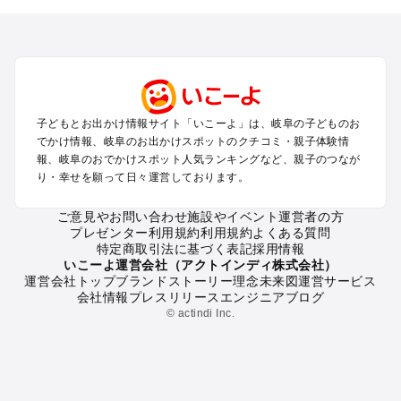
を探す
犬山・一宮・小牧・瀬戸・各務原・尾張のプールお出かけ
岐阜・大垣・関ケ原・養老のプールお出かけ
恵那・中津川・多治見・可児・美濃加茂のプールお出かけ
高山・下呂・飛騨・奥飛騨周辺のプールお出かけ
郡上・美濃・関のプールお出かけ
子どもとお出かけ情報サイト「いこーよ」は、岐阜の子どものお
木曽路・木曽周辺のプールお出かけ
でかけ情報、岐阜のお出かけスポットのクチコミ・親子体験情
白川郷のプールお出かけ
報、岐阜のおでかけスポット人気ランキングなど、親子のつなが
り・幸せを願って日々運営しております。
岐阜の定番お出かけスポット
ご意見やお問い合わせ
施設やイベント運営者の方
岐阜の遊園地
プレゼンター利用規約
利用規約
よくある質問
岐阜の動物園
特定商取引法に基づく表記
採用情報
岐阜のバーベキュー
いこーよ運営会社（アクトインディ株式会社）
運営会社トップ
ブランドストーリー
理念
未来図
運営サービス
岐阜の釣り
会社情報
プレスリリース
エンジニアブログ
岐阜の牧場
© actindi Inc.
岐阜のプール
岐阜のアスレチック
岐阜の公園・総合公園
岐阜の観光