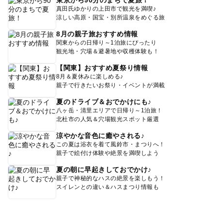
真田氏ゆかりの上田市で観光を満喫♪
涼しい高原・国宝・別所温泉をめぐる旅
8月の親子旅おすすめ情報
関東からの日帰り～1泊旅にぴったり
観光地・穴場＆避暑地や収穫体験も！
【関東】おすすめ夏祭り情報
8月＆夏休みに楽しめる♪
親子で行きたいお祭り・イベントが満載
夏のドライブ＆おでかけにも♪
八ヶ岳・清里エリアで日帰り～1泊旅！
北杜市の人気＆穴場観光スポット厳選
涼やかな音色に癒やされる♪
この夏は浴衣を着て風鈴市・まつりへ！
親子で絵付け体験や絶景を満喫しよう
夏の朝に早起きしておでかけ♪
親子で神秘的なハスの絶景を楽しもう！
スイレンとの違い＆ハスまつり情報も