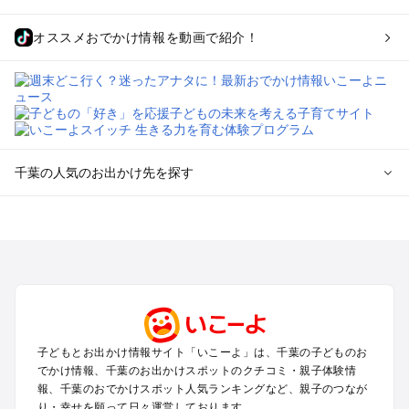
オススメおでかけ情報を動画で紹介！
千葉の人気のお出かけ先を探す
千葉のエリアからプール子ども連れのお出かけスポット
を探す
舞浜・幕張・船橋・浦安のプールお出かけ
柏・松戸・野田・取手のプールお出かけ
木更津・君津・富津・袖ヶ浦のプールお出かけ
成田・印西・酒々井のプールお出かけ
館山・南房総のプールお出かけ
子どもとお出かけ情報サイト「いこーよ」は、千葉の子どものお
九十九里・銚子のプールお出かけ
でかけ情報、千葉のお出かけスポットのクチコミ・親子体験情
千葉市・市原のプールお出かけ
報、千葉のおでかけスポット人気ランキングなど、親子のつなが
鴨川・勝浦・御宿のプールお出かけ
り・幸せを願って日々運営しております。