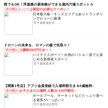
ゴールデンウィークフードフェス
雨でもOK！浮遊感の新体験ができる屋内穴場スポット☆
いこーよ限定のお得なクーポン！
クーポン
日本最大級！キッズエリアもありトランポリ
ンデビューに最適
千葉県浦安市
ドローンの未来を、ロマンの森で先取り！
入園料300円引き！！
クーポン
ハイテクスポーツ！白熱のバトル！誰でも楽
しめる新感覚スポーツ
千葉県君津市
【関東1号店】アプリ会員登録で入場料割引き＆0歳無料♪
お子さまの入場料 人数分 100円割引♪
クーポン
ボールプール、サーキットなどたっぷり遊べ
る遊具がいっぱい☆
千葉県習志野市