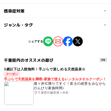
対象年齢
感染症対策
0歳･1歳･2歳の赤ちゃん(乳児･幼児)
3歳･4歳･5歳･6歳(幼児)
ジャンル・タグ
当イベントではスタッフ、イベント関係者の体調管理を徹
底しております。
予約/応募
ジャンル
シェアする
予約不要
自然体験
スポーツ
ショッピング・グルメ
注意・制限事項
季節のイベント
街なかイベント
千葉県内のオススメの遊び
雨天時中止の可能性アリ
3歳以下は入館無料！手ぶらで楽しめる天然温泉☆
タグ
クーポン
駐車場無料
入場無料
GW(ゴールデンウィーク)
手ぶらで天然温泉を満喫♪家族で使えるレンタルタオルクーポン！
酒々井IC降りてすぐ！富士の絶景をみながら
ゴールデンウィーク子供イベント
フェス
のんびり家族時間♪
千葉県印旛郡酒々井町
フードフェス
ゴールデンウィークフェス
マルシェ
ゴールデンウィークマルシェ