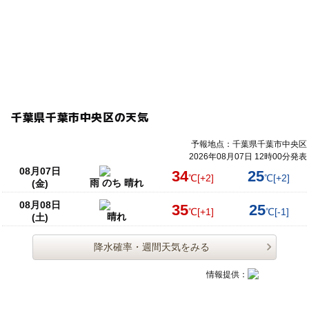
千葉県千葉市中央区の天気
予報地点：千葉県千葉市中央区
2026年08月07日 12時00分発表
08月07日
34
25
℃
[+2]
℃
[+2]
雨 のち 晴れ
(金)
08月08日
35
25
℃
[+1]
℃
[-1]
晴れ
(土)
降水確率・週間天気をみる
情報提供：