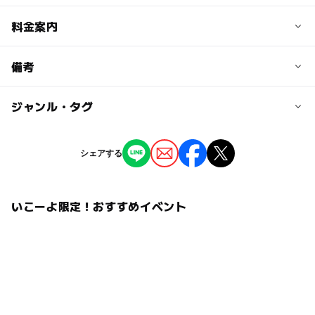
予約/応募
料金案内
問い合わせ先に直接ご確認ください。
料金について
備考
3,000円（全席指定・税込）
ジャンル・タグ
※掲載の情報は天候や主催者側の都合などにより変更にな
ることがあります。
情報提供：イベントバンク
タグ
シェアする
科学実験・サイエンス工作
いこーよ限定！おすすめイベント