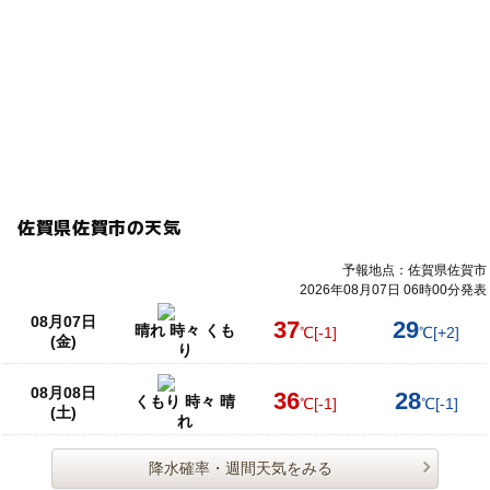
佐賀県佐賀市の天気
予報地点：佐賀県佐賀市
2026年08月07日 06時00分発表
08月07日
37
29
晴れ 時々 くも
℃
[-1]
℃
[+2]
(金)
り
08月08日
36
28
くもり 時々 晴
℃
[-1]
℃
[-1]
(土)
れ
降水確率・週間天気をみる