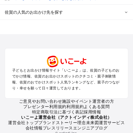
佐賀の人気のお出かけ先を探す
佐賀のエリアからプール子ども連れのお出かけスポット
を探す
佐賀・鳥栖・吉野ケ里・古湯・熊の川のプールお出かけ
嬉野・武雄・太良のプールお出かけ
唐津・呼子のプールお出かけ
伊万里・有田のプールお出かけ
子どもとお出かけ情報サイト「いこーよ」は、佐賀の子どものお
佐賀の定番お出かけスポット
でかけ情報、佐賀のお出かけスポットのクチコミ・親子体験情
佐賀の遊園地
報、佐賀のおでかけスポット人気ランキングなど、親子のつなが
り・幸せを願って日々運営しております。
佐賀の動物園
佐賀のバーベキュー
ご意見やお問い合わせ
施設やイベント運営者の方
佐賀の釣り
プレゼンター利用規約
利用規約
よくある質問
佐賀の牧場
特定商取引法に基づく表記
採用情報
佐賀のプール
いこーよ運営会社（アクトインディ株式会社）
運営会社トップ
ブランドストーリー
理念
未来図
運営サービス
佐賀のアスレチック
会社情報
プレスリリース
エンジニアブログ
佐賀の公園・総合公園