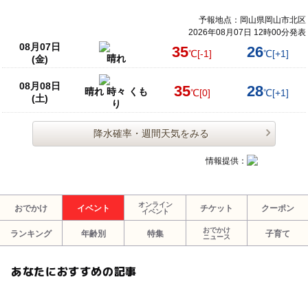
予報地点：岡山県岡山市北区
2026年08月07日 12時00分発表
08月07日
35
26
℃
[-1]
℃
[+1]
晴れ
(金)
08月08日
35
28
晴れ 時々 くも
℃
[0]
℃
[+1]
(土)
り
降水確率・週間天気をみる
情報提供：
オンライン
おでかけ
イベント
チケット
クーポン
イベント
おでかけ
ランキング
年齢別
特集
子育て
ニュース
あなたにおすすめの記事