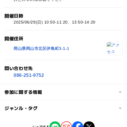
開催日時
2025/06/29(日) 10:50-11:20、13:50-14:20
開催住所
岡山県岡山市北区伊島町3-1-1
問い合わせ先
086-251-9752
参加に関する情報
対象年齢
ジャンル・タグ
0歳･1歳･2歳の赤ちゃん(乳児･幼児)
3歳･4歳･5歳･6歳(幼児)
小学生
中学生･高校生
大人
ジャンル