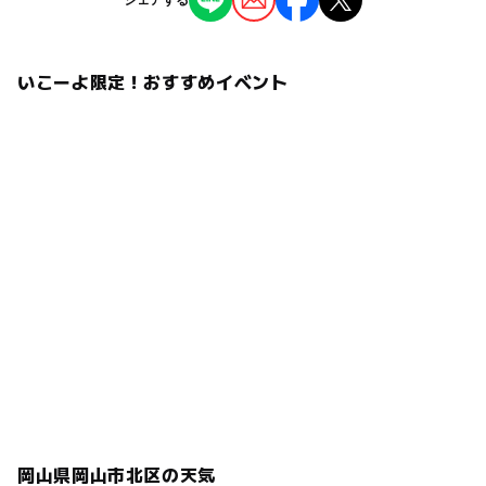
シェアする
ものづくり・学び体験
予約/応募
予約不要
いこーよ限定！おすすめイベント
タグ
科学館のイベント
科学実験・サイエンス工作
岡山県岡山市北区の天気