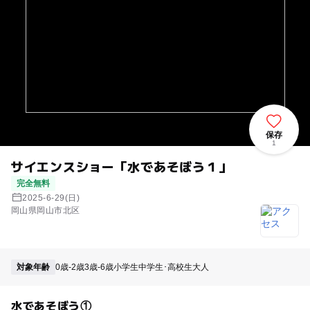
保存
1
サイエンスショー「水であそぼう１」
完全無料
2025-6-29(日)
岡山県岡山市北区
対象年齢
0歳-2歳
3歳-6歳
小学生
中学生･高校生
大人
水であそぼう①