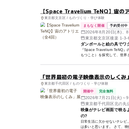
【Space Travelium TeNQ】
東京都文京区 / ものづくり・学び体験
まもなく開催
予約受付中
2026年8月20日(木)、8
東京都文京区後楽 1-3-
ダンボールと絵の具でワ
『Space Travelium
もつこと）を探究して、世界と
「世界最初の電子映像表示のしくみ
東京都千代田区 / ものづくり・学び体験
開催中
完全無料
2026年7月21日(火)～9
東京都千代田区北の丸公
映像がテレビ画面で映るよ
の?
日常生活に欠かせないテレビ
は多いと思