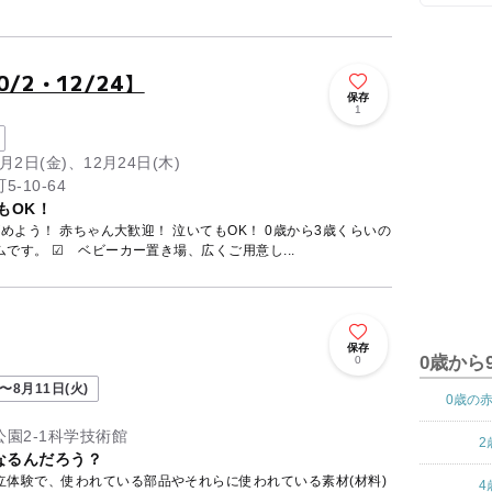
/2・12/24】
保存
1
0月2日(金)、12月24日(木)
-10-64
もOK！
めよう！ 赤ちゃん大歓迎！ 泣いてもOK！ 0歳から3歳くらいの
お子様と楽しむプラネタリウムです。 ☑ ベビーカー置き場、広くご用意し...
保存
0歳から
0
〜8月11日(火)
0歳の
園2-1科学技術館
2
なるんだろう？
立体験で、使われている部品やそれらに使われている素材(材料)
4