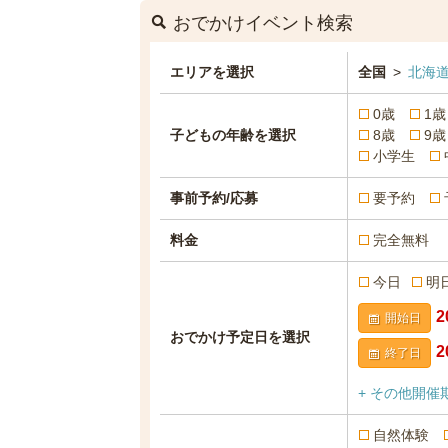
おでかけイベント検索
エリアを選択
全国
>
北海道
0歳
1歳
子どもの年齢を選択
8歳
9歳
小学生
事前予約/応募
要予約
料金
完全無料
今日
明
開始日
おでかけ予定日を選択
終了日
+ その他開催
自然体験