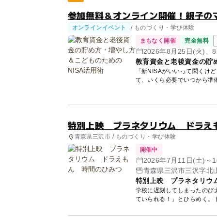
参加無料＆オンライン開催！親子の
オンラインイベント
/ ものづくり・学び体験
まもなく開催
完全無料
2026年8月25日(火)、8
教育資金と老後資金の貯め
「新NISAがいいって聞くけ
て、いくら必要でいつから準
講師...
特別上映 プラネタリウム ドラ
青森県三沢市 / ものづくり・学び体験
開催中
2026年7月11日(土)～
青森県三沢市三沢字北山
特別上映 プラネタリウ
学校に遅刻してしまったのび
ていられる！」とひらめく。
動く時...