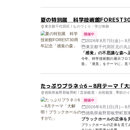
夏の特別展 科学技術館FOREST
東京都千代田区 / ものづくり・学び体験
開催中
2026年8月7日(金)～8
東京都千代田区北の丸公
「感覚」の不思議な森へ
今年、科学技術館の展示フロア
造」「発見」をテーマに、見
と...
たっぷりプラネ☆6～8月テーマ「
徳島県板野郡板野町 / 芸術鑑賞・自然観賞 , 季節の
開催中
2026年6月1日(月)～8
徳島県板野郡板野町那東
ブラックホールの正体を
ブラックホールの正体を見てみよう！ 会 場／子ども科学館 プラネタリ
タリウム観覧券が必要