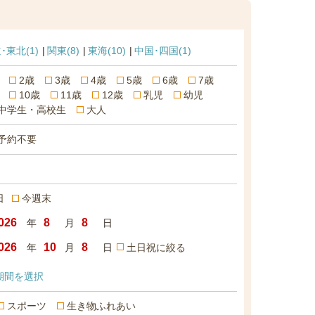
･東北
(1)
関東
(8)
東海
(10)
中国･四国
(1)
2歳
3歳
4歳
5歳
6歳
7歳
10歳
11歳
12歳
乳児
幼児
中学生・高校生
大人
予約不要
日
今週末
年
月
日
年
月
日
土日祝に絞る
期間を選択
スポーツ
生き物ふれあい