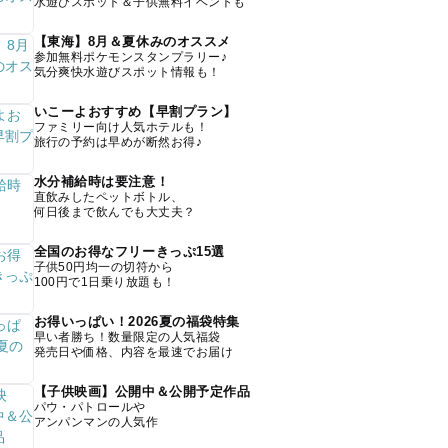
水遊びスポット＆子供無料イベントも
【東海】8月＆夏休みのオススメ
参加無料ポケモンスタンプラリー♪
気分爽快水遊びスポット情報も！
いこーよおすすめ【早割プラン】
ファミリー向け人気ホテルも！
旅行の予約は早めが断然お得♪
水分補給時は要注意！
直飲みしたペットボトル、
何日後まで飲んでも大丈夫？
全国のお得なフリーきっぷ15選
子供50円均一の切符から
100円で1日乗り放題も！
お得いっぱい！2026夏の福袋特集
早い者勝ち！数量限定の人気福袋
発売日や価格、内容を最速でお届け
【子供映画】公開中＆公開予定作品
パウ・パトロールや
アンパンマンの人気作