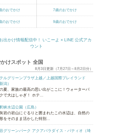
歳のおでかけ
7歳のおでかけ
歳のおでかけ
9歳のおでかけ
かけスポット 全国
8月3日更新（7月27日～8月2日分）
テルグリーンプラザ上越／上越国際プレイランド
新潟）
の夏、家族の最高の思い出がここに！ウォーターパ
クで大はしゃぎ！ ホテ...
釈峡水辺公園（広島）
灰岩の岩山にぐるりと囲まれたこの水辺は、自然の
形をそのまま活かした特別...
谷グリーンパーク アクアパラダイス・パティオ（埼