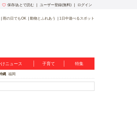
保存/あとで読む
ユーザー登録(無料)
ログイン
雨の日でもOK
動物とふれあう
1日中遊べるスポット
かけニュース
子育て
特集
沖縄
福岡