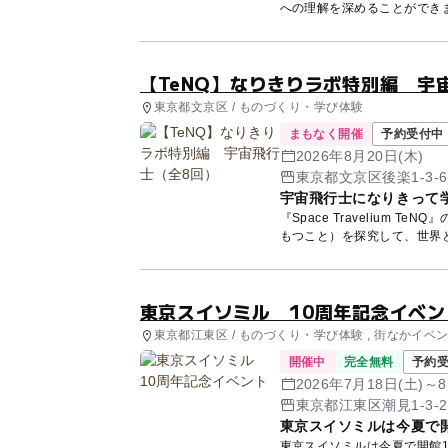
への理解を深めることができ
ル...
【TeNQ】なりきりラボ特別編 宇
東京都文京区 / ものづくり・学び体験
まもなく開催
予約受付中
2026年8月20日(木)
東京都文京区後楽1-3-
宇宙飛行士になりきって
『Space Travelium
もつこと）を探究して、世界と
東京スイソミル 10周年記念イベン
東京都江東区 / ものづくり・学び体験 , 街なかイベ
開催中
完全無料
予約
2026年7月18日(土)
東京都江東区潮見1-3-2
東京スイソミルは今夏で開
東京スイソミルは今夏で開館1