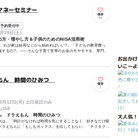
マネーセミナー
保存
56
予約受付中
月29日(土)
方・増やし方＆子供のためのNISA活用術
ど、わが家は結局なにから始めればいい?」「子どもの教育費っ
備するの?」——そんな子育て世帯のお金のモヤモヤを、専門の
お出か
いこーよ
えもん 時間のひみつ
保存
1
10月12日(月) 土日祝日のみ
158
ム ドラえもん 時間のひみつ
大人気！
太は、「時計がなければ時間を気にすることなく、好きなだけ寝
ドラえもんに「もしもボックス」を出してもらい、「チクタクと