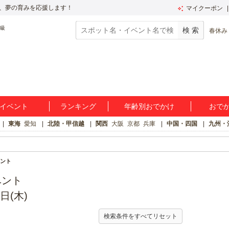
、夢の育みを応援します！
マイクーポン
春休み
イベント
ランキング
年齢別おでかけ
おで
東海
愛知
北陸・甲信越
関西
大阪
京都
兵庫
中国・四国
九州・
ント
ベント
日(木)
検索条件をすべてリセット