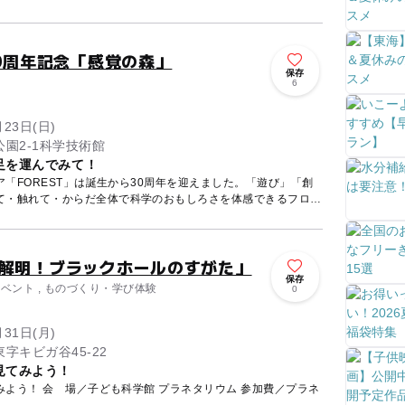
30周年記念「感覚の森」
保存
6
月23日(日)
園2-1科学技術館
足を運んでみて！
「FOREST」は誕生から30周年を迎えました。「遊び」「創
て・触れて・からだ全体で科学のおもしろさを体感できるフロア
大解明！ブラックホールのすがた」
保存
イベント , ものづくり・学び体験
0
月31日(月)
字キビガ谷45-22
見てみよう！
ウム 参加費／プラネ