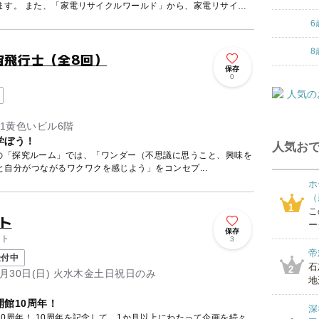
ます。 また、「家電リサイクルワールド」から、家電リサイク
6
8
宙飛行士（全8回）
保存
0
61黄色いビル6階
学ぼう！
人気おで
 TeNQ』の「探究ルーム」では、「ワンダー（不思議に思うこと、興味を
自分がつながるワクワクを感じよう」をコンセプ...
ホ
（
1
こ
ト
ー
保存
ント
3
帝
受付中
石
2
～8月30日(日) 火水木金土日祝日のみ
地
館10周年！
深
0周年！ 10周年を記念して、1か月以上にわたって企画を続々