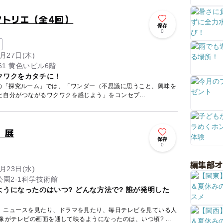
宙のアトリエ（全4回）
保存
0
月27日(木)
61 黄色いビル6階
クワクをカタチに！
 TeNQ』の「探究ルーム」では、「ワンダー（不思議に思うこと、興味を
自分がつながるワクワクを感じよう」をコンセプ...
」展
保存
0
編集部
月23日(水)
園2-1科学技術館
うになったのはいつ? どんな方法で? 誰が発明した
。ニュースを見たり、ドラマを見たり、毎日テレビを見ている人
います。 さて、映像がテレビの画面を通して映るようになったのは、いつ頃? ...