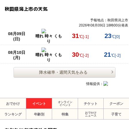
秋田県潟上市の天気
予報地点：秋田県潟上市
2026年08月09日 18時00分発表
08月09日
31
23
晴れ 時々 くも
℃
[-1]
℃
[0]
(日)
り
08月10日
30
21
晴れ 時々 くも
℃
[-2]
℃
[-2]
(月)
り
降水確率・週間天気をみる
情報提供：
オンライン
おでかけ
イベント
チケット
クーポン
イベント
おでかけ
ランキング
年齢別
特集
子育て
ニュース