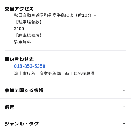
交通アクセス
秋田自動車道昭和男鹿半島ICより約10分 －
【駐車場台数】
3100
【駐車場備考】
駐車無料
問い合わせ先
018-853-5350
潟上市役所 産業振興部 商工観光振興課
参加に関する情報
予約/応募
備考
問い合わせ先に直接ご確認ください。
ジャンル・タグ
※掲載の情報は天候や主催者側の都合などにより変更にな
ることがあります。