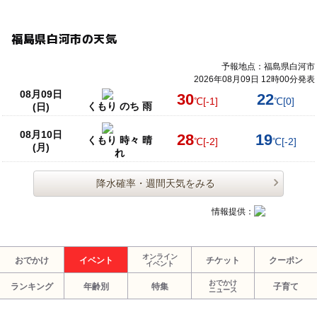
福島県白河市の天気
予報地点：福島県白河市
2026年08月09日 12時00分発表
08月09日
30
22
℃
[-1]
℃
[0]
くもり のち 雨
(日)
08月10日
28
19
くもり 時々 晴
℃
[-2]
℃
[-2]
(月)
れ
降水確率・週間天気をみる
情報提供：
オンライン
おでかけ
イベント
チケット
クーポン
イベント
おでかけ
ランキング
年齢別
特集
子育て
ニュース