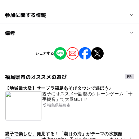
参加に関する情報
予約/応募
備考
問い合わせ先に直接ご確認ください。
※掲載の情報は天候や主催者側の都合などにより変更にな
シェアする
ることがあります。
情報提供：イベントバンク
福島県内のオススメの遊び
【地域最大級】サープラ福島あそびタウンで遊ぼう♪
親子にオススメ☆話題のクレーンゲーム「十
手観音」で大量GET!?
福島県福島市
親子で楽しむ、発見する！「潮目の海」がテーマの水族館