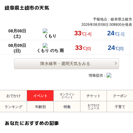
岐阜県土岐市の天気
予報地点：岐阜県土岐市
2026年08月08日 00時00分発表
08月08日
33
24
℃
[-4]
℃
[-1]
くもり
(土)
08月09日
33
24
℃
[0]
℃
[0]
くもり のち 雨
(日)
降水確率・週間天気をみる
情報提供：
オンライン
おでかけ
イベント
チケット
クーポン
イベント
おでかけ
ランキング
年齢別
特集
子育て
ニュース
あなたにおすすめの記事