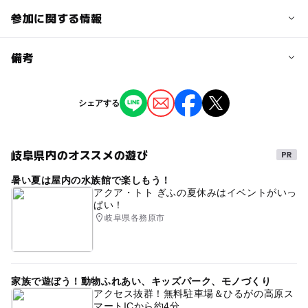
参加に関する情報
予約/応募
備考
問い合わせ先に直接ご確認ください。
※掲載の情報は天候や主催者側の都合などにより変更にな
シェアする
ることがあります。
情報提供：イベントバンク
岐阜県内のオススメの遊び
暑い夏は屋内の水族館で楽しもう！
アクア・トト ぎふの夏休みはイベントがいっ
ぱい！
岐阜県各務原市
家族で遊ぼう！動物ふれあい、キッズパーク、モノづくり
アクセス抜群！無料駐車場＆ひるがの高原ス
マートICから約4分