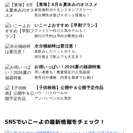
【東海】8月＆夏休みのオススメ
参加無料ポケモンスタンプラリー♪
気分爽快水遊びスポット情報も！
いこーよおすすめ【早割プラン】
ファミリー向け人気ホテルも！
旅行の予約は早めが断然お得♪
水分補給時は要注意！
直飲みしたペットボトル、
何日後まで飲んでも大丈夫？
お得いっぱい！2026夏の福袋特集
早い者勝ち！数量限定の人気福袋
発売日や価格、内容を最速でお届け
【子供映画】公開中＆公開予定作品
パウ・パトロールや
アンパンマンの人気作
SNSでいこーよの最新情報をチェック！